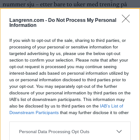
nummer sju – etter bare to uker med trening på
ski.
Langrenn.com -
Do Not Process My Personal
Information
– Skuffende, jeg skjønte jeg var for sein, sier Vike
etter exiten.
If you wish to opt-out of the sale, sharing to third parties, or
processing of your personal or sensitive information for
targeted advertising by us, please use the below opt-out
Verdenscup Ruka 2025 resultater
section to confirm your selection. Please note that after your
opt-out request is processed you may continue seeing
Sprint finale, menn
interest-based ads based on personal information utilized by
us or personal information disclosed to third parties prior to
1. Johannes Høsflot Klæbo, Norge, 2:30.03
your opt-out. You may separately opt-out of the further
2. Erik Valnes, Norge, +1.21
disclosure of your personal information by third parties on the
3. Ansgar Evensen, Norge, +2.28
IAB’s list of downstream participants. This information may
4. Jules Chappaz, Frankrike, +2.30
also be disclosed by us to third parties on the
IAB’s List of
5. Harald Østberg Amundsen, Norge, +2.93
Downstream Participants
that may further disclose it to other
6. Lauri Vuorinen, Finland, +5.55
third parties.
Please note that this website/app uses one or more Google
Personal Data Processing Opt Outs
Fullstendige resultater
services and may gather and store information including but