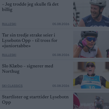
– Jeg trodde jeg skulle få det
billig
RULLESKI
05.08.2026
Tar sin tredje strake seier i
Lysebotn Opp – til tross for
«juniortabbe»
RULLESKI
05.08.2026
Slo Klæbo – signerer med
Northug
SKI CLASSICS
05.08.2026
Startlister og starttider Lysebotn
Opp