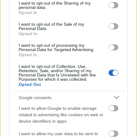
not limited to your visit or usage behaviour. You may click to
I want to opt-out of the Sharing of my
personal data.
grant or deny consent to Google and its third-party tags to
Opted In
use your data for below specified purposes in below Google
consent section.
I want to opt-out of the Sale of my
Personal Data.
Opted In
I want to opt-out of processing my
Meld deg på vårt nyhetsbrev
Personal Data for Targeted Advertising.
Opted In
I want to opt-out of Collection, Use,
Meld deg på
Retention, Sale, and/or Sharing of my
Personal Data that Is Unrelated with the
Purposes for which it was collected.
Opted Out
Google consents
MEST LEST
I want to allow Google to enable storage
related to advertising like cookies on web or
device identifiers in apps.
I want to allow my user data to be sent to
Vrake
Går
Disse
Feiret
Trekk