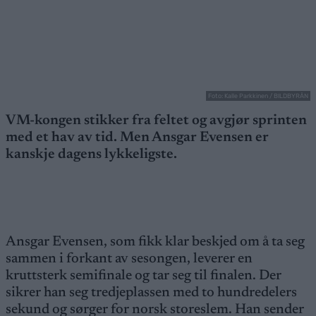
Foto: Kalle Parkkinen / BILDBYRÅN
VM-kongen stikker fra feltet og avgjør sprinten
med et hav av tid. Men Ansgar Evensen er
kanskje dagens lykkeligste.
Ansgar Evensen, som fikk klar beskjed om å ta seg
sammen i forkant av sesongen, leverer en
kruttsterk semifinale og tar seg til finalen. Der
sikrer han seg tredjeplassen med to hundredelers
sekund og sørger for norsk storeslem. Han sender