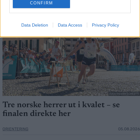
CONFIRM
Data Deletion
Data Access
Privacy Policy
Foto: SILVAN SCHLETTI
Tre norske herrer ut i kvalet – se
finalen direkte her
ORIENTERING
05.08.2026