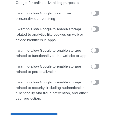
1
2
3
4
5
Google for online advertising purposes.
r
for
går
OL-
er seg
verde
sitt
OL-
gullet
fra
I want to allow Google to send me
nsmes
sjette
femm
i
resten
personalized advertising.
ter –
strake
ila for
armen
av OL
disse
OL-
Norge
e hans
I want to allow Google to enable storage
skal
gull –
–
related to analytics like cookies on web or
gå
disse
bekre
device identifiers in apps.
OL-
går
fter:
sprint
OL-
De er
I want to allow Google to enable storage
en...
femm
kjære
related to functionality of the website or app.
ila for
ster
I want to allow Google to enable storage
Norge
related to personalization.
LANGRE
LANGRE
LANGRE
LANGRE
LANGRE
NN
09.0
NN
19.0
NN
19.0
NN
14.0
NN
15.0
I want to allow Google to enable storage
ALLROU
2.20
ALLROU
2.20
ALLROU
2.20
ALLROU
2.20
ALLROU
2.20
related to security, including authentication
ND
26
ND
26
ND
26
ND
26
ND
26
functionality and fraud prevention, and other
user protection.
FLERE ARTIKLER