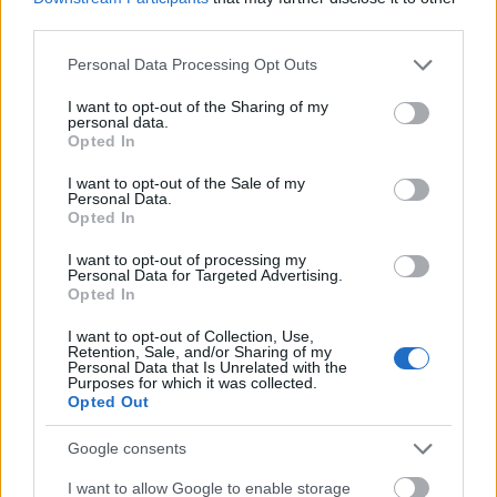
third parties.
I herreklassen ble det tre-dobblt italiensk. Lukas
Please note that this website/app uses one or more Google
Personal Data Processing Opt Outs
Bauer, lørdagens vinner, ble nr.4 , og fjorårets
services and may gather and store information including but
verdenscup-vinner Johan Mühlegg ble nr. 5.
not limited to your visit or usage behaviour. You may click to
I want to opt-out of the Sharing of my
personal data.
grant or deny consent to Google and its third-party tags to
Deretter fulgte Tor-Arne Hetland opp med en
Opted In
use your data for below specified purposes in below Google
6.plass, 18 sekunder bak vinner Cristian Zorzi.
consent section.
I want to opt-out of the Sale of my
Tor-Arne er en av de løperne som bør ha
Personal Data.
potensiale til å ta opp kampen med de beste
Opted In
utlendingene i fri teknikk, og dagens løp
I want to opt-out of processing my
karakteriserte den blide Egersund-gutten som
Personal Data for Targeted Advertising.
godkjent. Dagens norske overraskelse stod 2.års
Opted In
senior Hans Leithe for, med 8 plass, 21 sekunder
I want to opt-out of Collection, Use,
bak vinneren. Hadelendingen viste fine takter
Retention, Sale, and/or Sharing of my
Personal Data that Is Unrelated with the
under testløp på Gålå også forrige helg, og
Purposes for which it was collected.
Langrenn.com håper Hans holder bedre på formen
Opted Out
i år enn han klarte i fjor. Da sesongåpnet han også
Google consents
friskt, men holdt ikke like bra utover i seongen.
I want to allow Google to enable storage