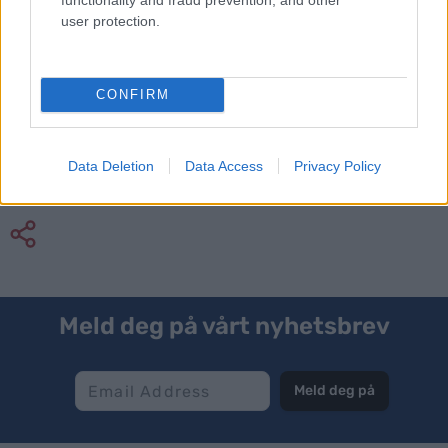
user protection.
· Anja Rynning Veum, med et godt gjennomført
skøyteløp på søndag.
· Espen Bjervig og Erling Jevne som viser at de er
CONFIRM
tilbake etter tøffe tak med skader og
familiesituasjon.
· Hans Leithe med lovende takter som nest best
Data Deletion
Data Access
Privacy Policy
norske på skøyting søndag.
Meld deg på vårt nyhetsbrev
Meld deg på