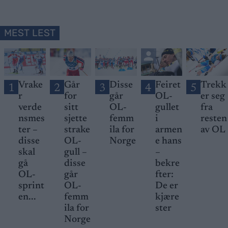
MEST LEST
Vrake
Går
Disse
Feiret
Trekk
1
2
3
4
5
r
for
går
OL-
er seg
verde
sitt
OL-
gullet
fra
nsmes
sjette
femm
i
resten
ter –
strake
ila for
armen
av OL
disse
OL-
Norge
e hans
skal
gull –
–
gå
disse
bekre
OL-
går
fter:
sprint
OL-
De er
en...
femm
kjære
ila for
ster
Norge