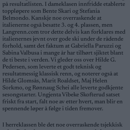
på resultatlisten. I dameklasen innfridde etablerte
toppløpere som Bente Skari og Stefania
Belmondo. Kanskje noe overraskende at
italienerne også besatte 3. og 4. plassen, men
Langrenn.com tror dette delvis kan forklares med
italienernes jevnt over gode ski under de rådende
forhold, samt det faktum at Gabriella Paruzzi og
Sabina Valbusa i mange år har tilhørt sjiktet blant
de ti beste i verden. Vi gleder oss over Hilde G.
Pedersen, som leverte et godt teknisk og
resultatmessig klassisk renn, og noterer også at
Hilde Glomsås, Marit Roaldset, Maj Helen
Sorkmo, og Rønnaug Schei alle leverte godkjente
sesongstarter. Ungjenta Vibeke Skofterud satset
friskt fra start, falt noe av etter hvert, man blir en
spennende løper å følge i tiden fremover.
I herreklassen ble det noe overraskende tsjekkisk