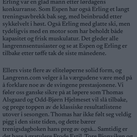
Erling var en glad mann etter lørdagens
konkurranse. Som Espen har også Erling et langt
treningsavbrekk bak seg, med beinbrudd etter
sykkelvelt i høst. Også Erling med glatte ski, men
tydeligvis med en motor som har beholdt både
kapasitet og frisk muskulatur. Det gleder alle
langrennsentusiaster og se at Espen og Erling er
tilbake etter tøffe tak de siste månedene.
Ellers viste flere av eliteløperne solid form, og
Langrenn.com velger å la værgudene være med på
å forklare noe av de svingene prestasjonene. Vi
føler oss ganske sikre på at løpere som Thomas
Alsgaard og Odd-Bjørn Hjelmeset vil slå tilbake,
og prege toppen av de klassiske resultatlistene
utover i sesongen. Thomas har ikke følt seg veldig
pigg i den siste tiden, og dette bærer
trenigsdagboken hans preg av også… Samtidig er
det bare å gratulere Frode Estil, Tore Bjonviken og