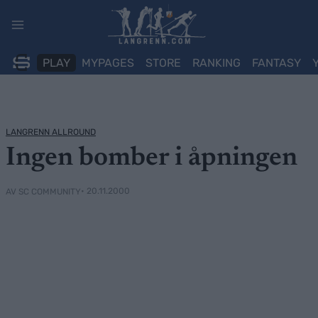
Skip
to
content
PLAY
MYPAGES
STORE
RANKING
FANTASY
LANGRENN ALLROUND
Ingen bomber i åpningen
• 20.11.2000
AV SC COMMUNITY