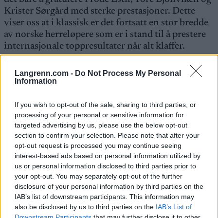
Krister Sørgård med sterke prestasjoner. Dette
viser oss at i klassisk er det fortsatt en stor bredde
av norske herreløpere som er i stand til å prestere
internasjonale toppresultater når alt klaffer.
Søndagens skøyterenn gikk under fine forhold, og
Langrenn.com -
Do Not Process My Personal
Information
det var i dameklassen den norske deltagelsen var
best. Her var Belmondo raskest, mens Elin Nilsen
If you wish to opt-out of the sale, sharing to third parties, or
ble beste norske på 4.plass, med et bra
processing of your personal or sensitive information for
gjennomført løp. Det var lite som skilte de beste,
targeted advertising by us, please use the below opt-out
og Bente på 5.plass var 17 sekunder bak
section to confirm your selection. Please note that after your
Belmondo. Også her gikk Hilde Gjermundshaug
opt-out request is processed you may continue seeing
Pedersen et bra løp, og i tillegg fikk vi inn Anja R.
interest-based ads based on personal information utilized by
us or personal information disclosed to third parties prior to
Veum på en hyggelig og oppmuntrende 8.plass
your opt-out. You may separately opt-out of the further
(Delt med Tina Bay). Av andre lovende norske
disclosure of your personal information by third parties on the
ungjenter fikk vi Vibeke Skofterud inn på 12.
IAB’s list of downstream participants. This information may
Plass, men ikke mer enn 26 sekunder bak Elin
also be disclosed by us to third parties on the
IAB’s List of
Nilsen, og 40 sekunder bak Belmondo.
Downstream Participants
that may further disclose it to other