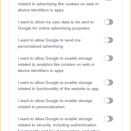
related to advertising like cookies on web or
Norsk herrelangrenn trenger absolutt unge løpere
device identifiers in apps.
som utforder den etablerte eliten på fri teknikk. Vi
merker oss derfor at Anders Aukland viste
I want to allow my user data to be sent to
fremgang fra den skuffende lørdagen, og at Team
Google for online advertising purposes.
Økokrafts unggutter Espen Emanuelsen og Tore
Ruud Hofstad absolutt leverte gode løp søndag.
I want to allow Google to send me
personalized advertising.
For øvrig er det ingen grunn til å verken
I want to allow Google to enable storage
forhåndsdømme eller suksessforklare enkelte
related to analytics like cookies on web or
løperes resultater og prestasjoner etter denne
device identifiers in apps.
helgen. Det er november måned, og prestasjonene
I want to allow Google to enable storage
vil med bakgrunn i fortsatt store treningsmengder
related to functionality of the website or app.
variere fra dag til dag. Vi gleder oss til World Cup
åpning kommende helg, og kan med sikkerhet si at
I want to allow Google to enable storage
det blir spennende dager på Beitostølen også neste
related to personalization.
helg…
I want to allow Google to enable storage
related to security, including authentication
Helgens hyggelige overraskelser:
functionality and fraud prevention, and other