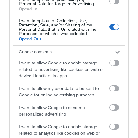
Personal Data for Targeted Advertising.
Opted In
MEST LEST
I want to opt-out of Collection, Use,
Retention, Sale, and/or Sharing of my
Personal Data that Is Unrelated with the
Purposes for which it was collected.
Opted Out
Vrake
Går
Disse
Feiret
Trekk
1
2
3
4
5
r
for
går
OL-
er seg
Google consents
verde
sitt
OL-
gullet
fra
I want to allow Google to enable storage
nsmes
sjette
femm
i
resten
related to advertising like cookies on web or
ter –
strake
ila for
armen
av OL
device identifiers in apps.
disse
OL-
Norge
e hans
skal
gull –
–
I want to allow my user data to be sent to
gå
disse
bekre
Google for online advertising purposes.
OL-
går
fter:
sprint
OL-
De er
I want to allow Google to send me
en...
femm
kjære
personalized advertising.
ila for
ster
Norge
I want to allow Google to enable storage
related to analytics like cookies on web or
LANGRE
LANGRE
LANGRE
LANGRE
LANGRE