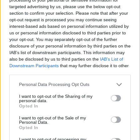
targeted advertising by us, please use the below opt-out
* Klubb: IL Forsøk
section to confirm your selection. Please note that after your
* Enkeltseirer i verdenscupen: 3 – 15 km dobbelt
opt-out request is processed you may continue seeing
jaktstart, Pragelato (2005), 15 km fellesstart fri
interest-based ads based on personal information utilized by
teknikk, La Clusaz (2008), 15 km skiathlon, Sotsji
us or personal information disclosed to third parties prior to
(2013).
your opt-out. You may separately opt-out of the further
* Utvalgte meritter: OL: 1 gull, 1 bronse, VM: 3
disclosure of your personal information by third parties on the
gull, 2 sølv, 3 bronse.
IAB’s list of downstream participants. This information may
also be disclosed by us to third parties on the
IAB’s List of
Downstream Participants
that may further disclose it to other
third parties.
Please note that this website/app uses one or more Google
Personal Data Processing Opt Outs
services and may gather and store information including but
Meld deg på vårt nyhetsbrev
not limited to your visit or usage behaviour. You may click to
I want to opt-out of the Sharing of my
personal data.
grant or deny consent to Google and its third-party tags to
Opted In
use your data for below specified purposes in below Google
Meld deg på
consent section.
I want to opt-out of the Sale of my
Personal Data.
Opted In
I want to opt-out of processing my