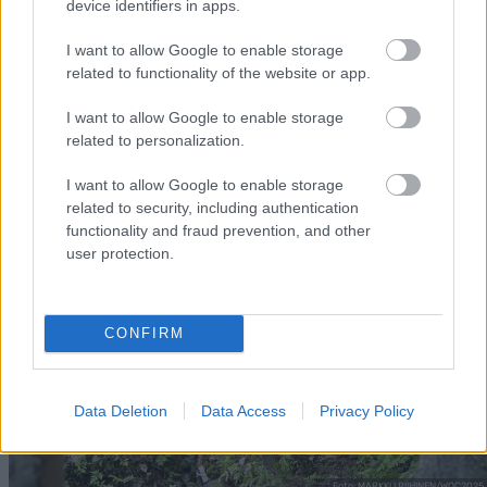
device identifiers in apps.
NN
09.0
NN
19.0
NN
19.0
NN
14.0
NN
15.0
ALLROU
2.20
ALLROU
2.20
ALLROU
2.20
ALLROU
2.20
ALLROU
2.20
I want to allow Google to enable storage
ND
26
ND
26
ND
26
ND
26
ND
26
related to functionality of the website or app.
I want to allow Google to enable storage
FLERE ARTIKLER
related to personalization.
I want to allow Google to enable storage
related to security, including authentication
functionality and fraud prevention, and other
user protection.
CONFIRM
Data Deletion
Data Access
Privacy Policy
Foto: MARKKU RIIHINEN/WOC2025