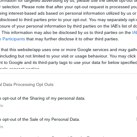
formation for targeted advertising by us, please use the below opt-out s
r selection. Please note that after your opt-out request is processed y
ste konkurrent måtte se seg slått med 1 minutt og 3
eing interest-based ads based on personal information utilized by us or
disclosed to third parties prior to your opt-out. You may separately opt-
losure of your personal information by third parties on the IAB’s list of
. This information may also be disclosed by us to third parties on the
IA
pret sølvet 2,9 sekunder foran Marte Mæhlum Johans
Participants
that may further disclose it to other third parties.
 that this website/app uses one or more Google services and may gath
including but not limited to your visit or usage behaviour. You may click 
et og 62 fullførte.
 to Google and its third-party tags to use your data for below specifi
ogle consent section.
lassisk lørdag og stafetter søndag.
l Data Processing Opt Outs
o opt-out of the Sharing of my personal data.
In
o opt-out of the Sale of my Personal Data.
In