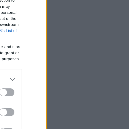
ection to
ou may
9
 personal
out of the
 downstream
B’s List of
en fra
er and store
to grant or
ed purposes