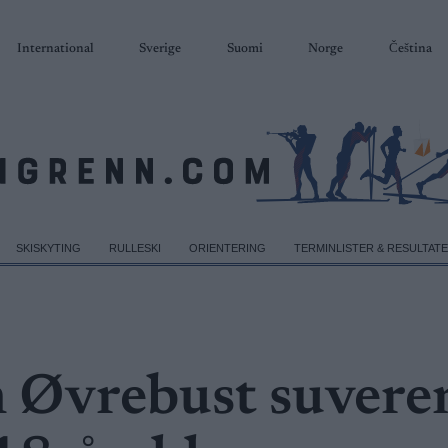
International
Sverige
Suomi
Norge
Čeština
SKISKYTING
RULLESKI
ORIENTERING
TERMINLISTER & RESULTAT
 Øvrebust suvere