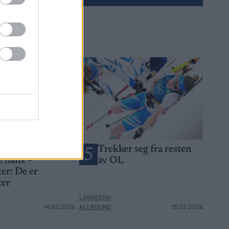
OL-gullet i
Trekker seg fra resten
5
 hans –
av OL
er: De er
ter
LANGRENN
14.02.2026
ALLROUND
15.02.2026