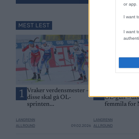
or app.
I want t
MEST LEST
I want t
authenti
Vraker verdensmester –
Går for sitt s
1
2
disse skal gå OL-
OL-gull – di
sprinten...
femmila for
LANGRENN
LANGRENN
ALLROUND
09.02.2026
ALLROUND