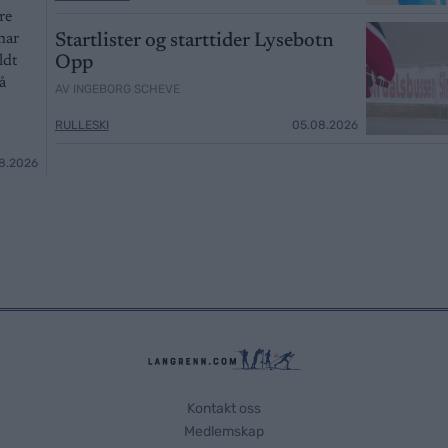
re
Startlister og starttider Lysebotn
har
Opp
ldt
å
AV INGEBORG SCHEVE
RULLESKI
05.08.2026
8.2026
Kontakt oss
Medlemskap