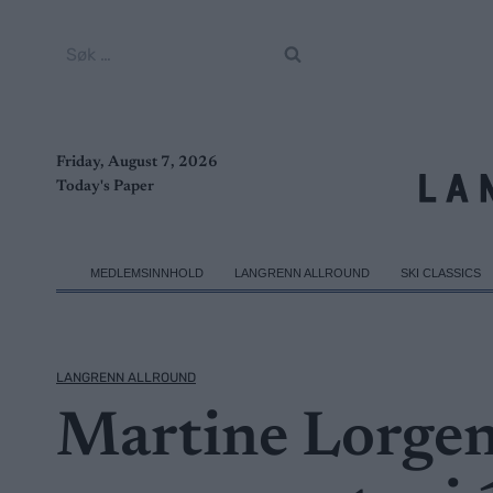
Skip
to
Søk
content
etter:
Friday, August 7, 2026
Today's Paper
MEDLEMSINNHOLD
LANGRENN ALLROUND
SKI CLASSICS
LANGRENN ALLROUND
Martine Lorgen