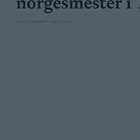
norgesmester i 
• 06.03.2015
AV SC COMMUNITY