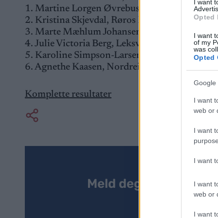
I want 
1. Martine Lorgen Øvrebust, Stordal IL 31:04
Advertis
Opted 
2. Kristina Skjevdal, Røros IL 32:44,1
3. Marte Mæhlum Johansen, Østre Toten Skil
I want t
of my P
4. Julie Victoria Berg, Leksvik IL 32:52,8
was col
5. Karoline Simpson-Larsen, Vargar IL 33:17,
Opted 
6. Agnethe Kaasen, Nordreisa IL 33:23,7
Google 
Komplette resultater
I want t
web or d
I want t
purpose
I want 
Meld deg på vårt nyh
I want t
web or d
I want t