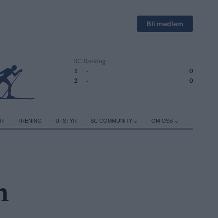
Bli medlem
SC Ranking
1
-
0
2
-
0
ER
TRENING
UTSTYR
SC COMMUNITY
OM OSS
n