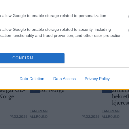
o allow Google to enable storage related to personalization.
o allow Google to enable storage related to security, including
cation functionality and fraud prevention, and other user protection.
CONFIRM
Data Deletion
Data Access
Privacy Policy
jette strake
Disse går OL-femmila
Feiret 
3
4
sse går OL-
for Norge
armene
 Norge
bekreft
kjæres
LANGRENN
LANGRENN
19.02.2026
ALLROUND
19.02.2026
ALLROUND