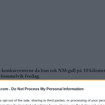
e konkurrentene
da hun tok NM-gull på 10 kilomet
 Hommelvik fredag.
.com -
Do Not Process My Personal Information
to opt-out of the sale, sharing to third parties, or processing of your per