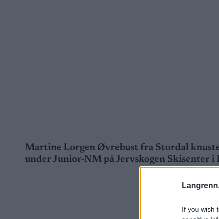
Martine Lorgen Øvrebust fra Stordal knust
under Junior-NM på Jervskogen Skisenter i
Langrenn
If you wish 