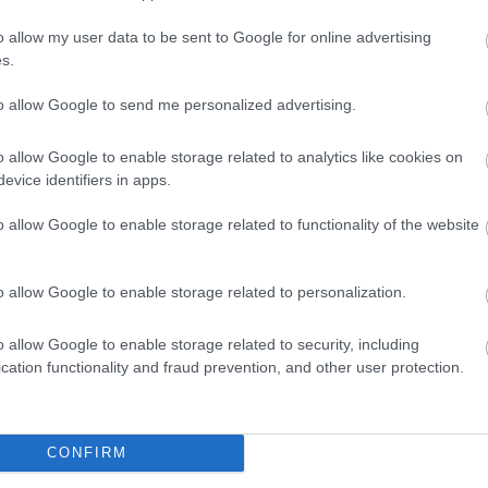
o allow my user data to be sent to Google for online advertising
s.
to allow Google to send me personalized advertising.
o allow Google to enable storage related to analytics like cookies on
evice identifiers in apps.
o allow Google to enable storage related to functionality of the website
o allow Google to enable storage related to personalization.
jette strake
Disse går OL-femmila
Feiret 
3
4
sse går OL-
for Norge
armene
o allow Google to enable storage related to security, including
 Norge
bekreft
cation functionality and fraud prevention, and other user protection.
kjæres
LANGRENN
LANGRENN
19.02.2026
ALLROUND
19.02.2026
ALLROUND
CONFIRM