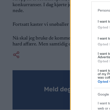
konkurranser. I dag kjørte jeg snowboard for 
nede.
Persona
I want t
Fortsatt kaster vi snøballer mot svenskene, men
Opted 
Nå skal jeg bruke de kommende dagene til å for
I want t
hard affære. Men samtidig er det jo dette som
Opted 
I want 
Advertis
Opted 
I want t
of my P
was col
Opted 
Meld deg på vårt nyh
Google 
I want t
web or d