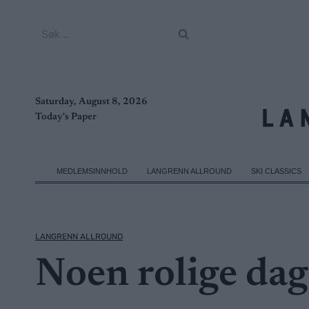
Skip
to
Søk
content
etter:
Saturday, August 8, 2026
Today's Paper
MEDLEMSINNHOLD
LANGRENN ALLROUND
SKI CLASSICS
LANGRENN ALLROUND
Noen rolige dag