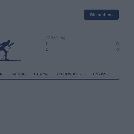
Bli medlem
SC Ranking
1
-
0
2
-
0
ER
TRENING
UTSTYR
SC COMMUNITY
OM OSS