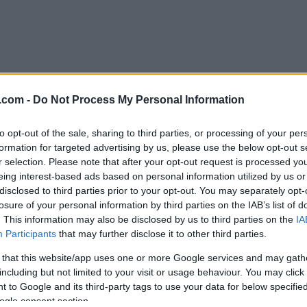
.com -
Do Not Process My Personal Information
to opt-out of the sale, sharing to third parties, or processing of your per
formation for targeted advertising by us, please use the below opt-out s
r selection. Please note that after your opt-out request is processed y
noen dager. I går koste jeg meg på brett i bakken.
eing interest-based ads based on personal information utilized by us or
disclosed to third parties prior to your opt-out. You may separately opt-
losure of your personal information by third parties on the IAB’s list of
. This information may also be disclosed by us to third parties on the
IA
Participants
that may further disclose it to other third parties.
afettetappen dagen etter var også bra. Det viser i hvert
 that this website/app uses one or more Google services and may gath
including but not limited to your visit or usage behaviour. You may click 
 to Google and its third-party tags to use your data for below specifi
ogle consent section.
jort lurt i og tatt det noe rolige dager etter helgens