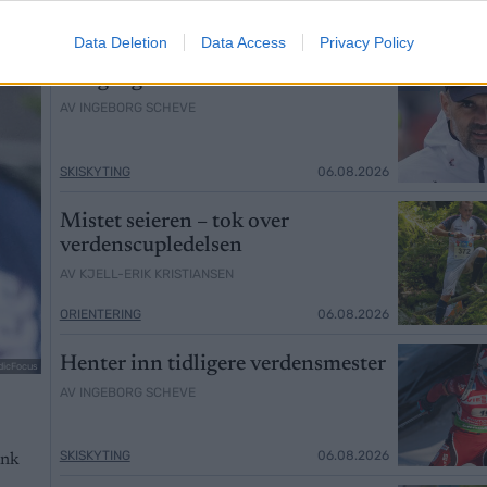
Data Deletion
Data Access
Privacy Policy
Norges gulltrener er tilbake
AV INGEBORG SCHEVE
SKISKYTING
06.08.2026
Mistet seieren – tok over
verdenscupledelsen
AV KJELL-ERIK KRISTIANSEN
ORIENTERING
06.08.2026
Henter inn tidligere verdensmester
dicFocus
AV INGEBORG SCHEVE
SKISKYTING
06.08.2026
ink