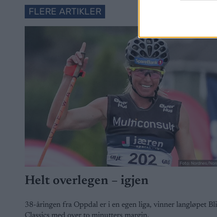
FLERE ARTIKLER
Foto: Nordnes/Nor
Helt overlegen – igjen
38-åringen fra Oppdal er i en egen liga, vinner langløpet Bl
Classics med over to minutters margin.