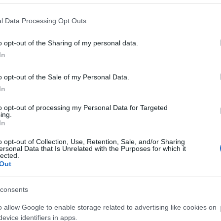
andre gang på en uke. Noe må man jo bedrive tiden me
l Data Processing Opt Outs
o opt-out of the Sharing of my personal data.
 de bryr seg ikke. En dag skal vi nok treffe blink!
In
berede meg til helgens konkurranser i Brusson. Det b
o opt-out of the Sale of my Personal Data.
 er morsomt.
In
to opt-out of processing my Personal Data for Targeted
ing.
In
o opt-out of Collection, Use, Retention, Sale, and/or Sharing
ersonal Data that Is Unrelated with the Purposes for which it
lected.
Out
etsbrev
consents
o allow Google to enable storage related to advertising like cookies on
evice identifiers in apps.