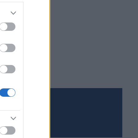
d her
lir en
Meld deg på