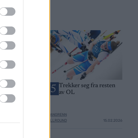
OL-gullet i
Trekker seg fra resten
5
 hans –
av OL
er: De er
ter
LANGRENN
14.02.2026
ALLROUND
15.02.2026