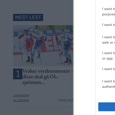
I want t
purpose
MEST LEST
I want 
I want t
web or d
I want t
or app.
I want t
Vraker verdensmester –
Går for sitt s
1
2
disse skal gå OL-
OL-gull – di
I want t
sprinten...
femmila for
authenti
LANGRENN
LANGRENN
ALLROUND
09.02.2026
ALLROUND