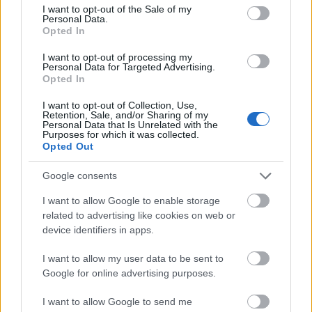
consent section.
I want to opt-out of the Sale of my
Meld deg på vårt nyhetsbrev
Personal Data.
Opted In
I want to opt-out of processing my
Meld deg på
Personal Data for Targeted Advertising.
Opted In
I want to opt-out of Collection, Use,
Retention, Sale, and/or Sharing of my
Personal Data that Is Unrelated with the
Purposes for which it was collected.
MEST LEST
Opted Out
Google consents
I want to allow Google to enable storage
related to advertising like cookies on web or
Vrake
Går
Disse
Feiret
Trekk
1
2
3
4
5
device identifiers in apps.
r
for
går
OL-
er seg
verde
sitt
OL-
gullet
fra
I want to allow my user data to be sent to
nsmes
sjette
femm
i
resten
Google for online advertising purposes.
ter –
strake
ila for
armen
av OL
disse
OL-
Norge
e hans
I want to allow Google to send me
skal
gull –
–