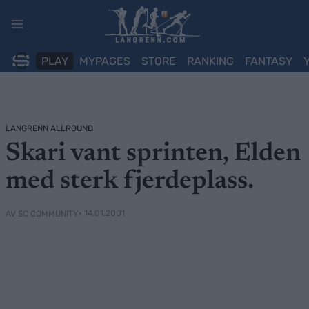
Skip
to
content
PLAY
MYPAGES
STORE
RANKING
FANTASY
LANGRENN ALLROUND
Skari vant sprinten, Elden
med sterk fjerdeplass.
• 14.01.2001
AV SC COMMUNITY