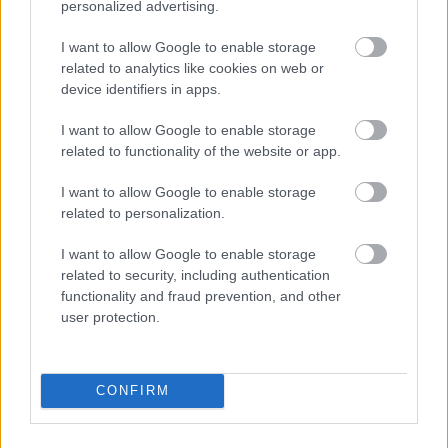
personalized advertising.
gå
disse
bekre
OL-
går
fter:
I want to allow Google to enable storage
sprint
OL-
De er
related to analytics like cookies on web or
en...
femm
kjære
device identifiers in apps.
ila for
ster
Norge
I want to allow Google to enable storage
related to functionality of the website or app.
LANGRE
LANGRE
LANGRE
LANGRE
LANGRE
NN
09.0
NN
19.0
NN
19.0
NN
14.0
NN
15.0
I want to allow Google to enable storage
ALLROU
2.20
ALLROU
2.20
ALLROU
2.20
ALLROU
2.20
ALLROU
2.20
related to personalization.
ND
26
ND
26
ND
26
ND
26
ND
26
I want to allow Google to enable storage
related to security, including authentication
FLERE ARTIKLER
functionality and fraud prevention, and other
user protection.
Medlemsartikler
CONFIRM