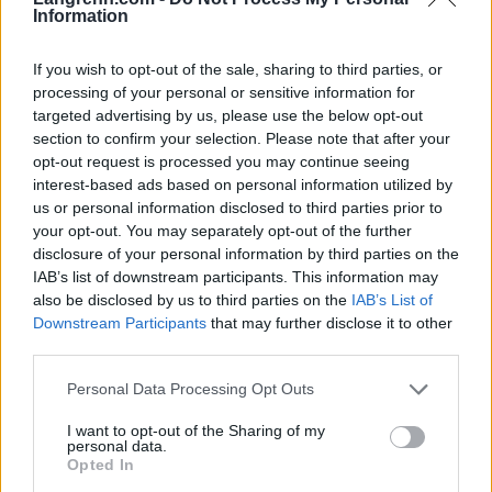
semifinalen, var Elden sjanseløs i det sterke
Information
finaleheatet. Likevel imponerte Elden under
søndagens sprint, og styrket helt klart sine
If you wish to opt-out of the sale, sharing to third parties, or
processing of your personal or sensitive information for
muligheter til VM-start i Lahti. Sprinttrener
targeted advertising by us, please use the below opt-out
Hallstein Bøgseth var godt fornøyd med innsatsen
section to confirm your selection. Please note that after your
til de to guttene på Team Acceptcard: «De beviste
opt-out request is processed you may continue seeing
at de er i form, og at de kan være med å kjempe helt
interest-based ads based on personal information utilized by
i toppen». Langrenn.com mener de siste ukers
us or personal information disclosed to third parties prior to
internasjonale resultater av Elden og Verdenius
your opt-out. You may separately opt-out of the further
bør gi plass i VM-troppen.
disclosure of your personal information by third parties on the
IAB’s list of downstream participants. This information may
also be disclosed by us to third parties on the
IAB’s List of
Jan Jacob Verdenius ble utslått i semifinalen,
Downstream Participants
that may further disclose it to other
senere disket for å gått innenfor merket løype, og
third parties.
kom aldri til start i «bronsje-finalen».
Please note that this website/app uses one or more Google
Personal Data Processing Opt Outs
services and may gather and store information including but
not limited to your visit or usage behaviour. You may click to
I want to opt-out of the Sharing of my
personal data.
grant or deny consent to Google and its third-party tags to
Opted In
use your data for below specified purposes in below Google