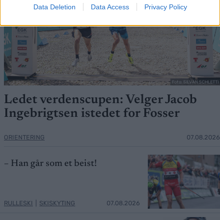
Data Deletion
Data Access
Privacy Policy
Foto: SILVAN SCHLETTI
Ledet verdenscupen: Velger Jacob
Ingebrigtsen istedet for Fosser
ORIENTERING
07.08.2026
– Han går som et beist!
RULLESKI
|
SKISKYTING
07.08.2026