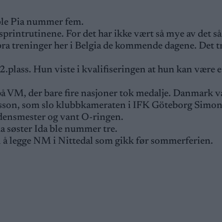
 ble Pia nummer fem.
printrutinene. For det har ikke vært så mye av det så
a treninger her i Belgia de kommende dagene. Det t
.plass. Hun viste i kvalifiseringen at hun kan være e
på VM, der bare fire nasjoner tok medalje. Danmark v
sson, som slo klubbkameraten i IFK Göteborg Simo
rdensmester og vant O-ringen.
a søster Ida ble nummer tre.
 å legge NM i Nittedal som gikk før sommerferien.