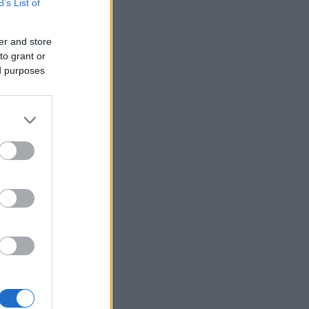
n
B’s List of
er and store
to grant or
ed purposes