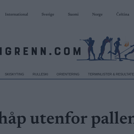
International
Sverige
Suomi
Norge
Čeština
SKISKYTING
RULLESKI
ORIENTERING
TERMINLISTER & RESULTAT
åp utenfor pallen