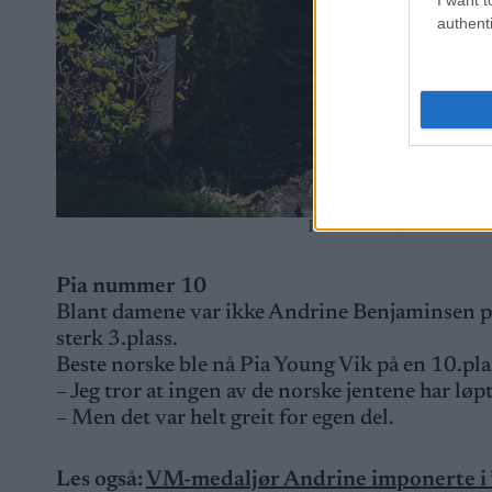
authenti
PIA YOUNG VIK ble best
Pia nummer 10
Blant damene var ikke Andrine Benjaminsen på s
sterk 3.plass.
Beste norske ble nå Pia Young Vik på en 10.pla
– Jeg tror at ingen av de norske jentene har løp
– Men det var helt greit for egen del.
Les også:
VM-medaljør Andrine imponerte i ”