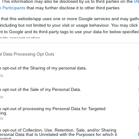
este. Ulrik Astrup Arnesen var nest best av våre på e
. This information may also be disclosed by us to third parties on the
IA
 11 og Oskar Spets Storhov nummer 15.
Participants
that may further disclose it to other third parties.
 that this website/app uses one or more Google services and may gath
including but not limited to your visit or usage behaviour. You may click 
 to Google and its third-party tags to use your data for below specifi
ogle consent section.
l Data Processing Opt Outs
o opt-out of the Sharing of my personal data.
In
o opt-out of the Sale of my Personal Data.
In
to opt-out of processing my Personal Data for Targeted
ing.
In
o opt-out of Collection, Use, Retention, Sale, and/or Sharing
ersonal Data that Is Unrelated with the Purposes for which it
lected.