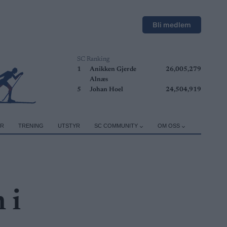
Bli medlem
SC Ranking
1
Anikken Gjerde
26,005,279
Alnæs
5
Johan Hoel
24,504,919
ER
TRENING
UTSTYR
SC COMMUNITY
OM OSS
 i