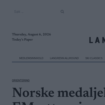
Skip
to
Søk
content
etter:
Thursday, August 6, 2026
Today's Paper
MEDLEMSINNHOLD
LANGRENN ALLROUND
SKI CLASSICS
ORIENTERING
Norske medaljeh