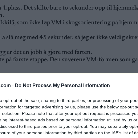
in 4.plass. Det skilte bare to sekunder opp til hjemme
n.
kkilä, som ikke løp VM i skogsorientering på hjemm
l å slå meg med 45 sekunder, så jeg er ikke veldig skr
gg er det en jobb å gjøre med farten.
e på første etappe. Den suverene VM-formen som ga 
gen
.com -
Do Not Process My Personal Information
to opt-out of the sale, sharing to third parties, or processing of your per
elgen i august. Det er også andre runde i verdenscupe
formation for targeted advertising by us, please use the below opt-out s
september.
r selection. Please note that after your opt-out request is processed y
gia, så skal jeg hjem til Oslo. Det viktigste for meg e
eing interest-based ads based on personal information utilized by us or
orientering.no.
disclosed to third parties prior to your opt-out. You may separately opt-
Regborn fra Sverige tok andreplassen.
losure of your personal information by third parties on the IAB’s list of