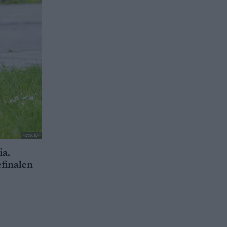
Foto: IOF
ia.
efinalen