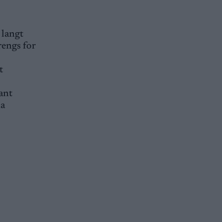
 langt
rengs for
t
ant
na