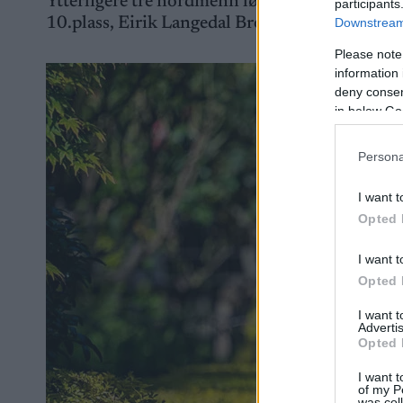
Ytterligere tre nordmenn løp inn blant de 15 b
participants
10.plass, Eirik Langedal Breivik ble nummer
Downstream 
Please note
information 
deny consent
in below Go
Persona
I want t
Opted 
I want t
Opted 
I want 
Advertis
Opted 
I want t
of my P
was col