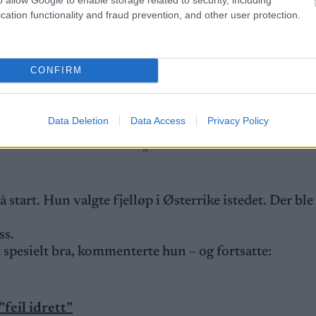
cation functionality and fraud prevention, and other user protection.
CONFIRM
Data Deletion
Data Access
Privacy Policy
 av de norske damene i Belgia. Foto: IOF
tart. Hun valgte fjelløp i Østerrike istedet. Der ble
ss.
t spesielt bra, kommenterte hun – og fortsatte:
feil idrett”