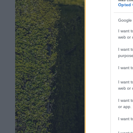
Opted 
Google 
I want t
web or d
I want t
purpose
I want 
I want t
web or d
I want t
or app.
I want t
I want t