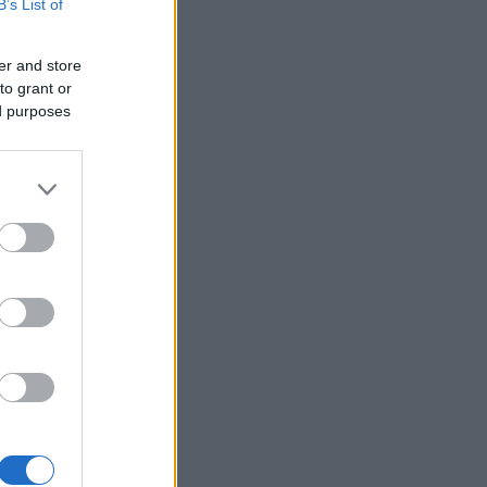
B’s List of
svar for
er and store
to grant or
ed purposes
kommune,
skyting.
g