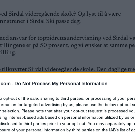
ved Sirdal videregående skole? Og lyst til å være
nstrener i Sirdal Ski passe deg.
 med ansvar for toppidrettsundervisning ved Sirdal v
stillingene er på 50 prosent, og vi ønsker at samme p
tilling.
e tilknyttet Sirdal videregående skole. Den daglige t
 videregående skole, mens kveldstreninger,
.com -
Do Not Process My Personal Information
 regi av Sirdal Ski. Trenerstillingen er derfor en k
), og idrettslærer ved Sirdal vgs (50 prosent).
to opt-out of the sale, sharing to third parties, or processing of your per
formation for targeted advertising by us, please use the below opt-out s
ret for faget toppidrett langrenn for alle langrennsl
r selection. Please note that after your opt-out request is processed y
get aktivitetslære. Som trener i Sirdal Ski vil du jobbe
eing interest-based ads based on personal information utilized by us or
yting, og under en felles sportssjef.
disclosed to third parties prior to your opt-out. You may separately opt-
losure of your personal information by third parties on the IAB’s list of