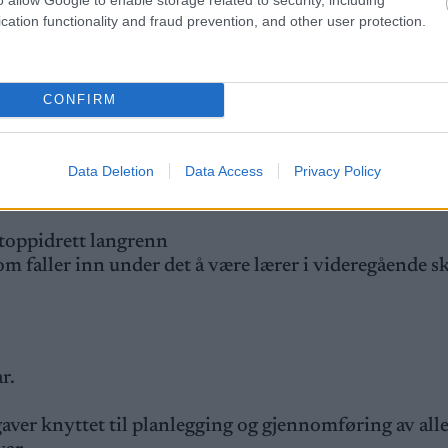
cation functionality and fraud prevention, and other user protection.
CONFIRM
Data Deletion
Data Access
Privacy Policy
 toppidrett langrenn
m faller inn under det å være lærer i videregående s
r.
aver knyttet til planlegging og gjennomføring av all