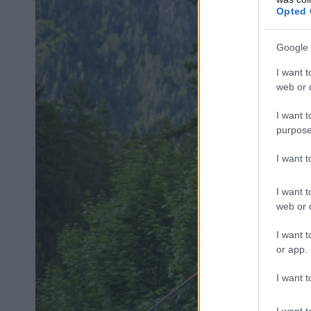
Opted 
Google 
I want t
web or d
I want t
purpose
I want 
I want t
web or d
I want t
or app.
I want t
I want t