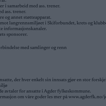
var.
r i samarbeid med ass. trener.
d ass. trener.
e og annet støtteapparat.
mot langrennsmiljøet i Skiforbundet, krets og klubb
te informasjonskanaler.
mets sponsorer.
orbindelse med samlinger og renn
satte, der hver enkelt sin innsats gjør en stor forskje
iljø
de avtaler for ansatte i Agder fylkeskommune.
ormasjon om våre goder les mer på www.agderfk.no/