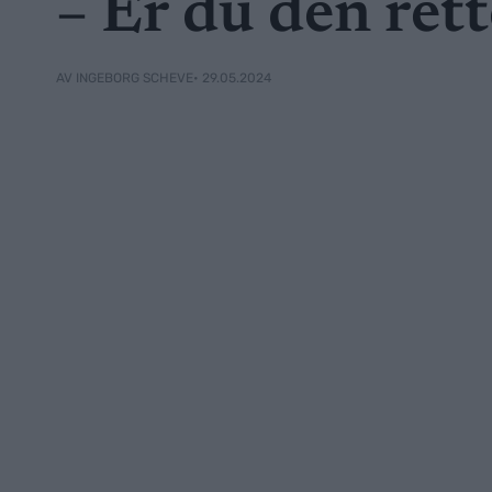
– Er du den rett
• 29.05.2024
AV INGEBORG SCHEVE