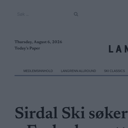
Skip
to
Søk
content
etter:
Thursday, August 6, 2026
Today's Paper
MEDLEMSINNHOLD
LANGRENN ALLROUND
SKI CLASSICS
Sirdal Ski søke