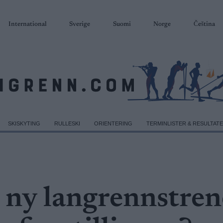
International
Sverige
Suomi
Norge
Čeština
SKISKYTING
RULLESKI
ORIENTERING
TERMINLISTER & RESULTAT
r ny langrennstren