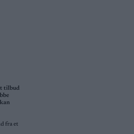
t tilbud
obbe
 kan
d fra et