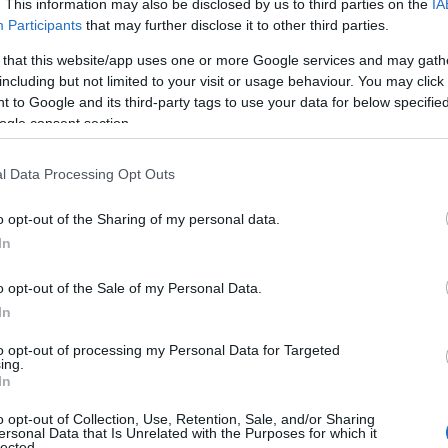
. This information may also be disclosed by us to third parties on the
IA
nsvar for daglig oppfølging av utøvere, samt hovedan
Participants
that may further disclose it to other third parties.
gg rundt norgescup og NM.
 that this website/app uses one or more Google services and may gath
including but not limited to your visit or usage behaviour. You may click 
 to Google and its third-party tags to use your data for below specifi
 slutten av 1980-tallet. Det finansieres av Sirdal 
ogle consent section.
tøvernes egenandeler.
l Data Processing Opt Outs
undt 15 elever på langrenn og cirka 45 elever på ski
o opt-out of the Sharing of my personal data.
 skiskyting og én trener hos langrenn.
In
a skolen. Der gjennomfører skolens langrennsløpere o
o opt-out of the Sale of my Personal Data.
ren og vinteren.
In
to opt-out of processing my Personal Data for Targeted
ing.
In
o opt-out of Collection, Use, Retention, Sale, and/or Sharing
ersonal Data that Is Unrelated with the Purposes for which it
lected.