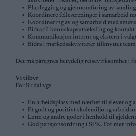
aktiviteter i teamet, herunder budsjettans
Planlegging og gjennomføring av samlinge
Koordinere fellestreninger i samarbeid me
Koordinering av og samarbeid med smører
Bidra til kunnskapsutveksling og kontakt 
Kommunikasjon internt og ekstern i valg
Bidra i markedsaktiviteter tilknyttet tea
Det må påregnes betydelig reisevirksomhet i f
Vi tilbyr
For Sirdal vgs
En arbeidsplass med nærhet til elever og an
Et godt og positivt skolemiljø og arbeidsm
Lønn og andre goder i henhold til gjelden
God pensjonsordning i SPK. For mer inf