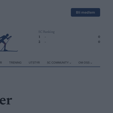
Bli medlem
SC Ranking
1
-
0
2
-
0
ER
TRENING
UTSTYR
SC COMMUNITY
OM OSS
er