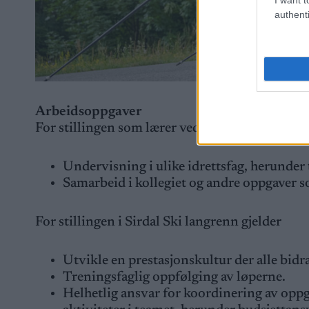
authenti
Arbeidsoppgaver
For stillingen som lærer ved Sirdal vgs gjelder
Undervisning i ulike idrettsfag, herunder
Samarbeid i kollegiet og andre oppgaver so
For stillingen i Sirdal Ski langrenn gjelder
Utvikle en prestasjonskultur der alle bidra
Treningsfaglig oppfølging av løperne.
Helhetlig ansvar for koordinering av oppg