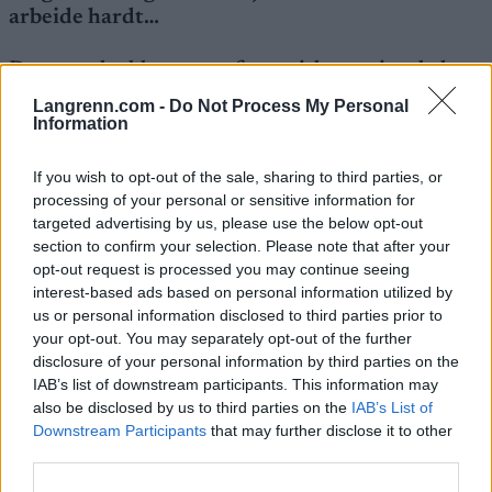
arbeide hardt…
Dessuten hadde man en fantastisk smøringshelg
under Tartu Maraton der Britta Johansson
Langrenn.com -
Do Not Process My Personal
Norgren og Emil Persson, Lager 157 Ski Team,
Information
tok en dobbeltseier.
If you wish to opt-out of the sale, sharing to third parties, or
processing of your personal or sensitive information for
Under kommende Vasaloppsuker kommer Skigo-
targeted advertising by us, please use the below opt-out
gjengen til å befinne seg på Intersport i Mora og
section to confirm your selection. Please note that after your
Skidmacken i Sälen.
opt-out request is processed you may continue seeing
interest-based ads based on personal information utilized by
us or personal information disclosed to third parties prior to
Før Vasaloppsveckan starter kommer Skigo med
your opt-out. You may separately opt-out of the further
følgende beskjed:
disclosure of your personal information by third parties on the
IAB’s list of downstream participants. This information may
also be disclosed by us to third parties on the
IAB’s List of
– Vi kommer til å arbeide hardt med
Downstream Participants
that may further disclose it to other
smøringstester og oppdatere smøringstipsene
third parties.
kontinuerlig. Videre kommer vi til å selge