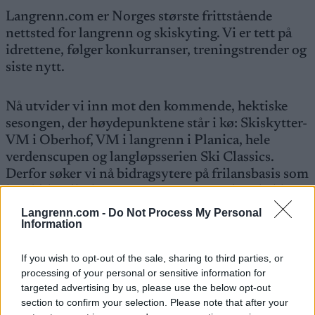
Langrenn.com er Norges største frittstående
nettsted for langrenn og skiskyting. Vi er tett på
idrettene, følger konkurranser, treningstrender og
siste nytt.
Nå utvider vi inn mot den kommende, hektiske
sesongen, der høydepunktene står i kø: Skiskytter-
VM i Oberhof, VM i langrenn i Planica, hele
verdenscupen og langløpsserien Ski Classics.
Derfor søker vi nå bidragsytere på frilansbasis som
kan bidra til å heve Langrenn.com enda et hakk.
Langrenn.com -
Do Not Process My Personal
Information
Vi søker personer med gedigen idrettskunnskap,
spesifikt innen langrenn og skiskyting, som er
If you wish to opt-out of the sale, sharing to third parties, or
kjappe og dyktige både til å skrive og til å se de
processing of your personal or sensitive information for
viktige poengene og de unike vinklingene, samt
targeted advertising by us, please use the below opt-out
vant til å levere raskt.
section to confirm your selection. Please note that after your