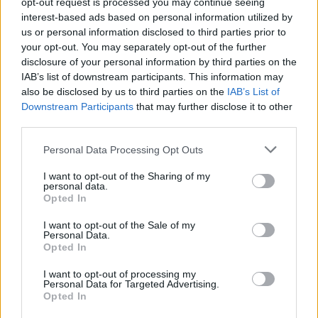
opt-out request is processed you may continue seeing
interest-based ads based on personal information utilized by
Har du i tillegg erfaring med webredigering og
us or personal information disclosed to third parties prior to
publisering på sosiale medier, er det en fordel.
your opt-out. You may separately opt-out of the further
disclosure of your personal information by third parties on the
IAB’s list of downstream participants. This information may
Hva slags oppdrag?
also be disclosed by us to third parties on the
IAB’s List of
Resultatsaker fra konkurranser og (kortere)
Downstream Participants
that may further disclose it to other
nyhetssaker på frilansbasis.
third parties.
Please note that this website/app uses one or more Google
Personal Data Processing Opt Outs
Hvordan søke?
services and may gather and store information including but
Send en e-post med informasjon om deg og
not limited to your visit or usage behaviour. You may click to
I want to opt-out of the Sharing of my
hvorfor vi bør velge akkurat deg, samt en eller flere
personal data.
grant or deny consent to Google and its third-party tags to
Opted In
tekster du har skrevet. Send søknad og tekster til
use your data for below specified purposes in below Google
Theresa
consent section.
I want to opt-out of the Sale of my
Personal Data.
Fugger
theresa.fugger@wsportsmedia.com
.
Opted In
I want to opt-out of processing my
Spørsmål om Langrenn.com kan stilles til
Personal Data for Targeted Advertising.
Ingeborg Scheve
Opted In
(
ingeborg.scheve@wsportsmedia.com
) eller