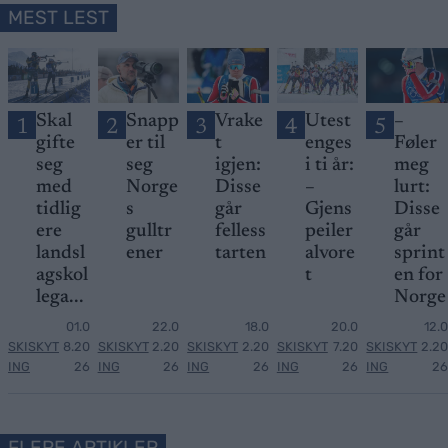
MEST LEST
Skal
Snapp
Vrake
Utest
–
1
2
3
4
5
gifte
er til
t
enges
Føler
seg
seg
igjen:
i ti år:
meg
med
Norge
Disse
–
lurt:
tidlig
s
går
Gjens
Disse
ere
gulltr
felless
peiler
går
landsl
ener
tarten
alvore
sprint
agskol
t
en for
lega...
Norge
01.0
22.0
18.0
20.0
12.0
SKISKYT
8.20
SKISKYT
2.20
SKISKYT
2.20
SKISKYT
7.20
SKISKYT
2.20
ING
26
ING
26
ING
26
ING
26
ING
26
FLERE ARTIKLER