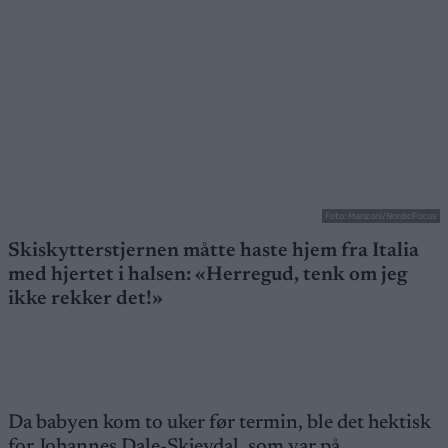
Foto: Manzoni/NordicFocus
Skiskytterstjernen måtte haste hjem fra Italia
med hjertet i halsen: «Herregud, tenk om jeg
ikke rekker det!»
Da babyen kom to uker før termin, ble det hektisk
for Johannes Dale-Skjevdal, som var på