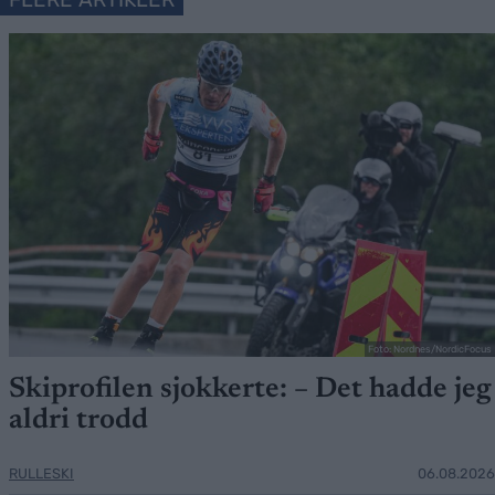
Foto: Nordnes/NordicFocus
Skiprofilen sjokkerte: – Det hadde jeg
aldri trodd
RULLESKI
06.08.2026