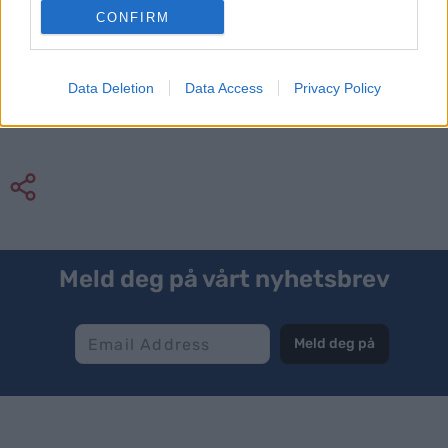
CONFIRM
Johannes Dale-Skjevdal etter sprinten under
Data Deletion
Data Access
Privacy Policy
verdenscupfinalen i Holmenkollen i mars. Foto:
Authamayou/NordicFocus
Meld deg på vårt nyhetsbrev
Meld deg på