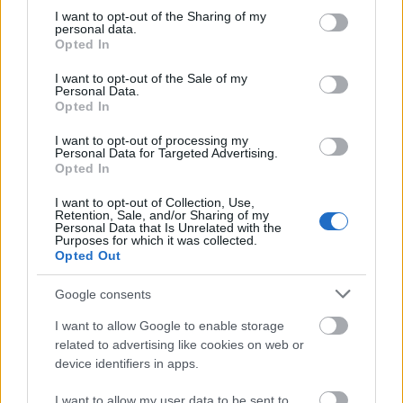
not limited to your visit or usage behaviour. You may click to
I want to opt-out of the Sharing of my
personal data.
grant or deny consent to Google and its third-party tags to
Opted In
use your data for below specified purposes in below Google
consent section.
I want to opt-out of the Sale of my
Personal Data.
Opted In
A post shared by Johannes Dale-Skjevdal (@johannesdale)
I want to opt-out of processing my
Personal Data for Targeted Advertising.
Opted In
Berg-og dalbanesesong
I want to opt-out of Collection, Use,
Retention, Sale, and/or Sharing of my
Selv om Dale-Skjevdal på papiret er en av seks
Personal Data that Is Unrelated with the
Purposes for which it was collected.
mann som tilhører elitelandslaget, har han ikke
Opted Out
vært mye sammen med dem i vinter.
Google consents
Etter første verdenscuprunde røk han ut av
I want to allow Google to enable storage
troppen og ned på IBU-Cupen. Der ble han til midt
related to advertising like cookies on web or
i januar, men etter to verdenscuprenn i
device identifiers in apps.
Ruhpolding bar det direkte tilbake. Det var ikke
I want to allow my user data to be sent to
før i mars han fikk en ny, og siste sjanse i