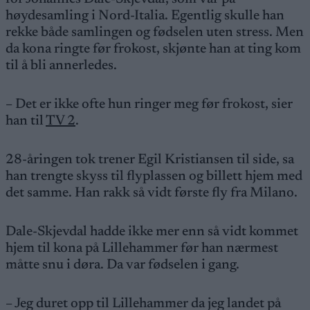
høydesamling i Nord-Italia. Egentlig skulle han
rekke både samlingen og fødselen uten stress. Men
da kona ringte før frokost, skjønte han at ting kom
til å bli annerledes.
– Det er ikke ofte hun ringer meg før frokost, sier
han til
TV 2
.
28-åringen tok trener Egil Kristiansen til side, sa
han trengte skyss til flyplassen og billett hjem med
det samme. Han rakk så vidt første fly fra Milano.
Dale-Skjevdal hadde ikke mer enn så vidt kommet
hjem til kona på Lillehammer før han nærmest
måtte snu i døra. Da var fødselen i gang.
– Jeg duret opp til Lillehammer da jeg landet på