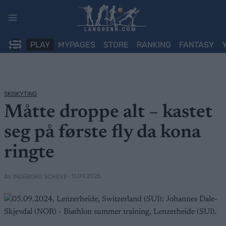
Skip
to
content
PLAY
MYPAGES
STORE
RANKING
FANTASY
SKISKYTING
Måtte droppe alt – kastet
seg på første fly da kona
ringte
• 11.09.2025
AV INGEBORG SCHEVE