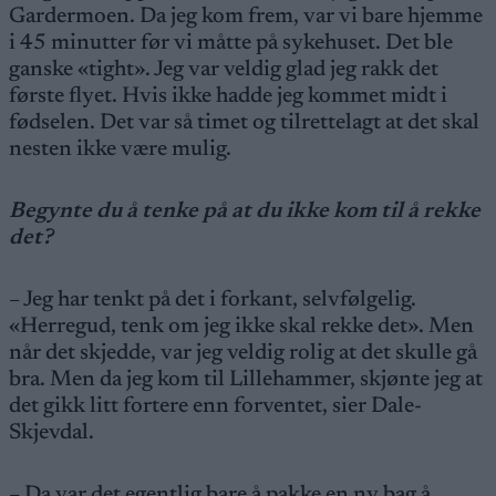
Gardermoen. Da jeg kom frem, var vi bare hjemme
i 45 minutter før vi måtte på sykehuset. Det ble
ganske «tight». Jeg var veldig glad jeg rakk det
første flyet. Hvis ikke hadde jeg kommet midt i
fødselen. Det var så timet og tilrettelagt at det skal
nesten ikke være mulig.
Begynte du å tenke på at du ikke kom til å rekke
det?
– Jeg har tenkt på det i forkant, selvfølgelig.
«Herregud, tenk om jeg ikke skal rekke det». Men
når det skjedde, var jeg veldig rolig at det skulle gå
bra. Men da jeg kom til Lillehammer, skjønte jeg at
det gikk litt fortere enn forventet, sier Dale-
Skjevdal.
– Da var det egentlig bare å pakke en ny bag å