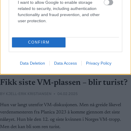
I want to allow Google to enable storage
related to security, including authentication
functionality and fraud prevention, and other
user protection.
CONFIRM
Data Deletion
Data Access
Privacy Policy
Langrenn Allround
Fikk siste VM-plassen – blir turist?
BY
KJELL-ERIK KRISTIANSEN
04.02.2025
Hun var langt utenfor VM-diskusjonen. Men nå greide likevel
verdensmesteren fra Planica 2023 å komme gjennom det siste
nåløyet. Hun ble den 12. og siste kvinnen i Norges VM-tropp.
Men det kan bli som ren turist.