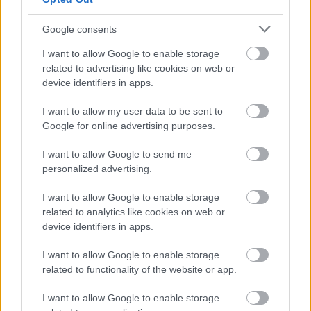
Google consents
I want to allow Google to enable storage
related to advertising like cookies on web or
device identifiers in apps.
I want to allow my user data to be sent to
Google for online advertising purposes.
I want to allow Google to send me
Skiskyting
personalized advertising.
Besseberg fratas æresmedlemskap
I want to allow Google to enable storage
BY
INGEBORG SCHEVE
08.05.2024
related to analytics like cookies on web or
device identifiers in apps.
Tidligere IBU-president Anders Besseberg strippes for sitt
æresmedlemskap i Norges idrettsforbund etter
I want to allow Google to enable storage
korrupsjonsskandalen.
related to functionality of the website or app.
I want to allow Google to enable storage