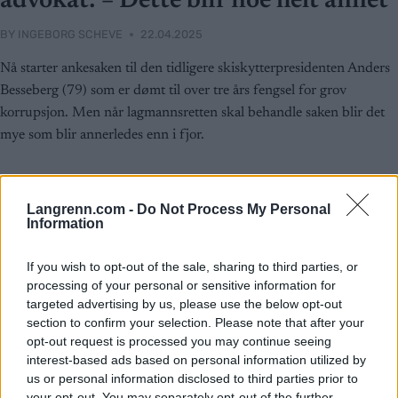
advokat: – Dette blir noe helt annet
BY
INGEBORG SCHEVE
22.04.2025
Nå starter ankesaken til den tidligere skiskytterpresidenten Anders
Besseberg (79) som er dømt til over tre års fengsel for grov
korrupsjon. Men når lagmannsretten skal behandle saken blir det
mye som blir annerledes enn i fjor.
Langrenn.com -
Do Not Process My Personal
Information
If you wish to opt-out of the sale, sharing to third parties, or
processing of your personal or sensitive information for
targeted advertising by us, please use the below opt-out
section to confirm your selection. Please note that after your
opt-out request is processed you may continue seeing
interest-based ads based on personal information utilized by
us or personal information disclosed to third parties prior to
your opt-out. You may separately opt-out of the further