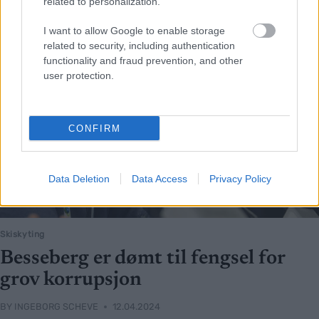
related to personalization.
I want to allow Google to enable storage
related to security, including authentication
functionality and fraud prevention, and other
user protection.
CONFIRM
Data Deletion
Data Access
Privacy Policy
Skiskyting
Besseberg er dømt til fengsel for
grov korrupsjon
BY
INGEBORG SCHEVE
12.04.2024