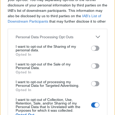
disclosure of your personal information by third parties on the
IAB’s list of downstream participants. This information may
also be disclosed by us to third parties on the
IAB’s List of
Downstream Participants
that may further disclose it to other
Skiskyting
third parties.
Besseberg vant fram med anken: Nå
Please note that this website/app uses one or more Google
Personal Data Processing Opt Outs
blir det ny rettssak
services and may gather and store information including but
not limited to your visit or usage behaviour. You may click to
I want to opt-out of the Sharing of my
personal data.
BY
INGEBORG SCHEVE
14.10.2024
grant or deny consent to Google and its third-party tags to
Opted In
use your data for below specified purposes in below Google
Den korrupsjonsdømte Anders Besseberg får ny rettssak.
consent section.
I want to opt-out of the Sale of my
Ankesaken til den tidligere skiskytterpresidenten i IBU skal opp i
Personal Data.
Opted In
lagmannsretten i 2025.
I want to opt-out of processing my
Personal Data for Targeted Advertising.
Opted In
I want to opt-out of Collection, Use,
Retention, Sale, and/or Sharing of my
Personal Data that Is Unrelated with the
Purposes for which it was collected.
Opted Out