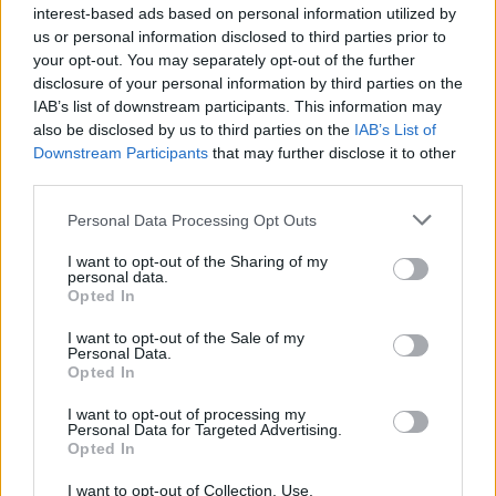
interest-based ads based on personal information utilized by
us or personal information disclosed to third parties prior to
your opt-out. You may separately opt-out of the further
disclosure of your personal information by third parties on the
IAB’s list of downstream participants. This information may
Ski Classics
also be disclosed by us to third parties on the
IAB’s List of
Jubeltall for Birken: Mot dobling i
Downstream Participants
that may further disclose it to other
antall deltakere i 2024
third parties.
Please note that this website/app uses one or more Google
Personal Data Processing Opt Outs
BY
INGEBORG SCHEVE
23.09.2023
services and may gather and store information including but
not limited to your visit or usage behaviour. You may click to
I want to opt-out of the Sharing of my
Birken har grunn til å juble over forhåndspåmeldingene til Birken
personal data.
grant or deny consent to Google and its third-party tags to
2024: I slutten av september er det nesten dobbelt så mange
Opted In
use your data for below specified purposes in below Google
påmeldte til neste års arrangement som på samme tid i fjor.
consent section.
I want to opt-out of the Sale of my
Personal Data.
Opted In
I want to opt-out of processing my
Personal Data for Targeted Advertising.
Opted In
I want to opt-out of Collection, Use,