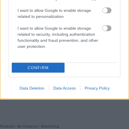
som vant det prestisjetunge sykkelrittet fra Rena til Lillehammer.
I want to allow Google to enable storage
Han var inne drøyt minuttet foran…
related to personalization.
I want to allow Google to enable storage
related to security, including authentication
functionality and fraud prevention, and other
user protection.
CONFIRM
Data Deletion
Data Access
Privacy Policy
Rulleski
|
Ski Classics
|
Skiskyting