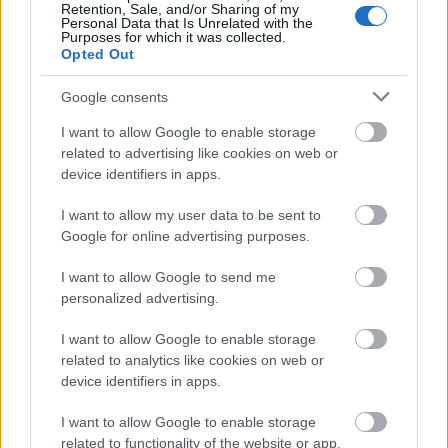
Retention, Sale, and/or Sharing of my
Personal Data that Is Unrelated with the
Purposes for which it was collected.
Opted Out
Google consents
I want to allow Google to enable storage
related to advertising like cookies on web or
device identifiers in apps.
I want to allow my user data to be sent to
Langrenn Allround
|
Rulleski
|
Ski Classics
Google for online advertising purposes.
Proffryttere fra Uno-X til topps i
I want to allow Google to send me
Birkebeinerrittet
personalized advertising.
BY
INGEBORG SCHEVE
26.08.2023
I want to allow Google to enable storage
related to analytics like cookies on web or
Eliteklassene i Birkebeinerrittet er et uoffisielt oppgjør mellom
device identifiers in apps.
landeveisrytterne og terrengsyklistene. Slik var det også i år, med
overlegen seier til landeveisrytterne i både dame- og herreklassen. I
I want to allow Google to enable storage
related to functionality of the website or app.
menn elite var det var Ådne Holter fra Uno-X Pro Cycling Team