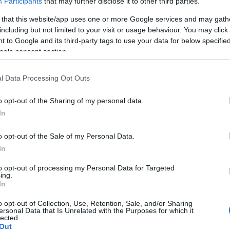
Participants
that may further disclose it to other third parties.
 that this website/app uses one or more Google services and may gath
including but not limited to your visit or usage behaviour. You may click 
 to Google and its third-party tags to use your data for below specifi
ogle consent section.
lround
Langrenn Allround
l Data Processing Opt Outs
krell i
Sikrer seg fribill
inavisk Cup –
verdenscupen
o opt-out of the Sharing of my personal data.
In
t friplassen på
BY
INGEBORG SCHEVE
22.02.
mer
o opt-out of the Sale of my Personal Data.
Tidligere verdenscupvinneren 
In
G SCHEVE
22.02.2026
sammenlagtseieren i Skandina
etter poengthriller til siste mete
to opt-out of processing my Personal Data for Targeted
ar han ikke engang blant de
ing.
renn i cupen.
In
mmenlagt. To dager senere står
fra Byåsen IL med friplass til
o opt-out of Collection, Use, Retention, Sale, and/or Sharing
en neste sesong.
ersonal Data that Is Unrelated with the Purposes for which it
lected.
Out