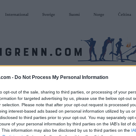
International
Sverige
Suomi
Norge
Čeština
SKISKYTING
RULLESKI
ORIENTERING
TERMINLISTER & RESULTAT
.com -
Do Not Process My Personal Information
to opt-out of the sale, sharing to third parties, or processing of your per
formation for targeted advertising by us, please use the below opt-out s
r selection. Please note that after your opt-out request is processed y
eing interest-based ads based on personal information utilized by us or
disclosed to third parties prior to your opt-out. You may separately opt-
losure of your personal information by third parties on the IAB’s list of
. This information may also be disclosed by us to third parties on the
IA