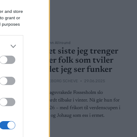
er and store
to grant or
ed purposes
Langrenn Allround
ett til
– Det siste jeg trenger
nå, er folk som tviler
på det jeg ser funker
2026
BY
INGEBORG SCHEVE
29.06.2025
tar
visk Cup
Landslagsvrakede Fossesholm slo
r i siste
knallhardt tilbake i vinter. Nå går hun for
OL 2026 – med frikort til verdenscupen i
lomma og Johaug som ess i ermet.