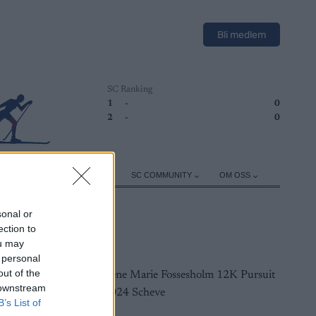
Bli medlem
SC Ranking
1
-
0
2
-
0
ER
TRENING
UTSTYR
SC COMMUNITY
OM OSS
sonal or
ection to
ou may
 personal
out of the
 downstream
B’s List of