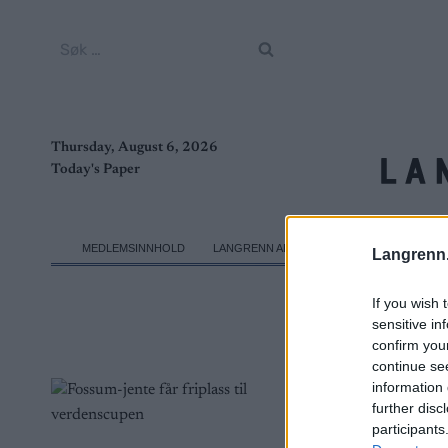
Skip
to
Søk
content
etter:
Thursday, August 6, 2026
Today's Paper
MEDLEMSINNHOLD
LANGRENN ALLROUND
SKI CLASSICS
Langrenn
If you wish 
sensitive in
confirm you
continue se
information 
further disc
participants