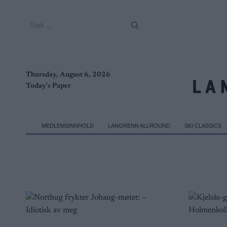
Skip
to
Søk
content
etter:
Thursday, August 6, 2026
Today's Paper
MEDLEMSINNHOLD
LANGRENN ALLROUND
SKI CLASSICS