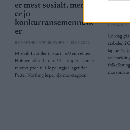
er mest sosialt, men vi
utfor
er jo
friidr
konkurransemennesk
BY
MARTHE 
er
Lørdag går
BY
MARTHE KATRINE MYHRE
12.05.2022
stabelen i O
lag og 45 0
Mosvik IL stiller til start i «Menn elite» i
værmeldinge
Holmenkollstafetten. 15 skiløpere som er
folkefest o
relativt gode til å løpe utgjør laget der
morsomste 
Petter Northug løper sjarmøretappen.