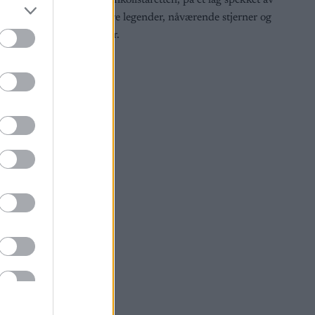
rte Marit
Holmenkollstafetten, på et lag spekket av
tidligere legender, nåværende stjerner og
talenter.