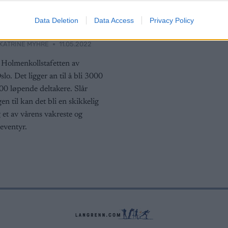
dre
Data Deletion
Data Access
Privacy Policy
ettslagene
KATRINE MYHRE
11.05.2022
 Holmenkollstafetten av
slo. Det ligger an til å bli 3000
00 løpende deltakere. Slår
n til kan det bli en skikkelig
g et av vårens vakreste og
eventyr.