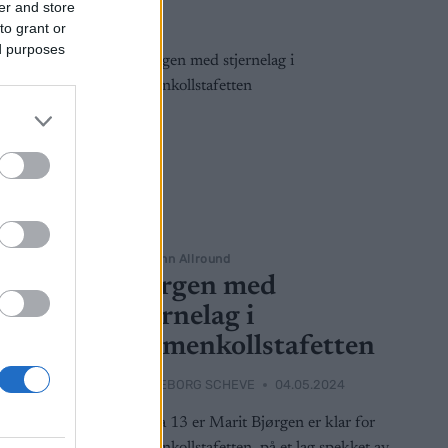
er and store
to grant or
ed purposes
Langrenn Allround
te
Bjørgen med
stjernelag i
tten
Holmenkollstafetten
2024
BY
INGEBORG SCHEVE
04.05.2024
lstafetten
Klokka 13 er Marit Bjørgen er klar for