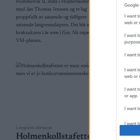
Hommelvik IL stilte i Holmenkollstafetten
Google 
med Jan Thomas Jenssen og et lag
I want t
proppfullt av satsende og tidligere
web or d
satsende langrennsløpere. Det ble en
braksuksess i år som i fjor. Nå røper han
I want t
VM-planen.
purpose
I want 
I want t
web or d
I want t
or app.
I want t
I want t
Langrenn Allround
Langrenn Al
authenti
Holmenkollstafetten
Team 