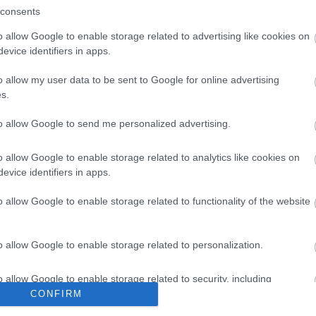
i eliteklassen for damer, parke
consents
Bjørgen og hennes lag.
o allow Google to enable storage related to advertising like cookies on
evice identifiers in apps.
o allow my user data to be sent to Google for online advertising
s.
to allow Google to send me personalized advertising.
o allow Google to enable storage related to analytics like cookies on
evice identifiers in apps.
o allow Google to enable storage related to functionality of the website
o allow Google to enable storage related to personalization.
o allow Google to enable storage related to security, including
lround
cation functionality and fraud prevention, and other user protection.
CONFIRM
Helge vil