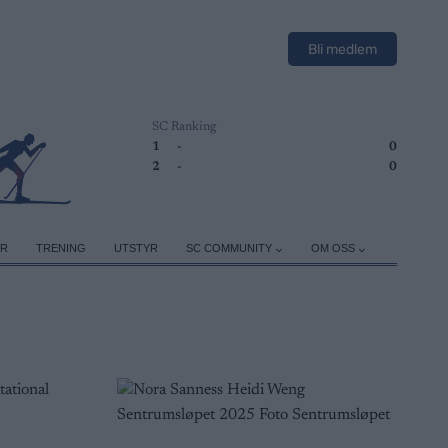
Bli medlem
SC Ranking
1
-
0
2
-
0
ER
TRENING
UTSTYR
SC COMMUNITY
OM OSS