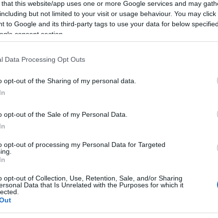
 that this website/app uses one or more Google services and may gath
including but not limited to your visit or usage behaviour. You may click 
 to Google and its third-party tags to use your data for below specifi
ogle consent section.
l Data Processing Opt Outs
o opt-out of the Sharing of my personal data.
In
o opt-out of the Sale of my Personal Data.
In
lround
Langrenn Allround
g topp ti i
IK Tjalve parker
to opt-out of processing my Personal Data for Targeted
ing.
nkollstafetten
Bjørgen & Co i
In
Holmenkollstafe
G SCHEVE
04.05.2024
o opt-out of Collection, Use, Retention, Sale, and/or Sharing
ersonal Data that Is Unrelated with the Purposes for which it
BY
INGEBORG SCHEVE
04.05.
hugs lag Mosvik IL løp inn
lected.
Out
p 10 i eliteklassen i
IK Tjalve dominerte Holmenkol
tafetten.