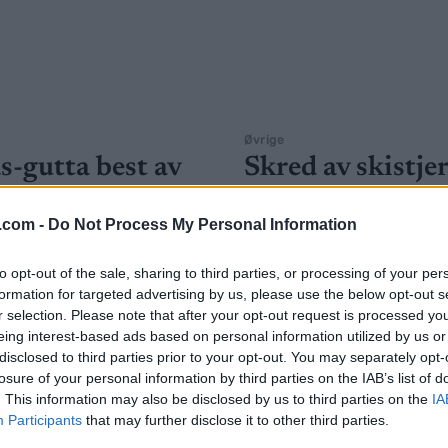
Øvrige
s-gutta best av
Skred av skistje
rlagene i
løper
nkollstafetten
Holmenkollstafe
.com -
Do Not Process My Personal Information
G SCHEVE
09.05.2026
BY
INGEBORG SCHEVE
07.05.
to opt-out of the sale, sharing to third parties, or processing of your per
formation for targeted advertising by us, please use the below opt-out s
inerer blant skiløperlagene i
OL-helter, verdensmestere, og 
r selection. Please note that after your opt-out request is processed y
stafetten, knuser Northug og
Northug-brødrene: Skred av sk
eing interest-based ads based on personal information utilized by us or
weet Elites jenter kliner til
løper Holmenkollstafetten lørd
disclosed to third parties prior to your opt-out. You may separately opt-
losure of your personal information by third parties on the IAB’s list of
i junior elite, og 21-åring fra
hvem!
. This information may also be disclosed by us to third parties on the
IA
everer knallløp i
Participants
that may further disclose it to other third parties.
n.