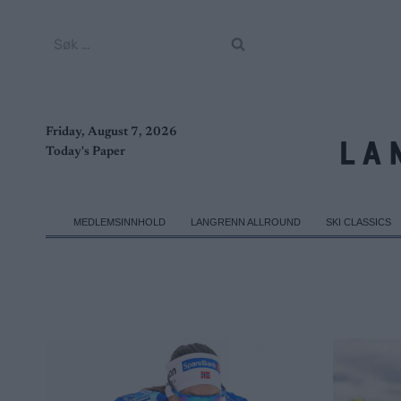
Skip
to
Søk
content
etter:
Friday, August 7, 2026
Today's Paper
MEDLEMSINNHOLD
LANGRENN ALLROUND
SKI CLASSICS