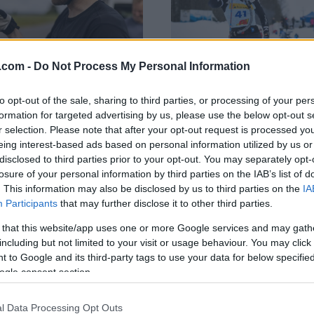
.com -
Do Not Process My Personal Information
Rulleski
|
Ski Classics
to opt-out of the sale, sharing to third parties, or processing of your per
rske løpere får
Jerry Ahrlin syn
formation for targeted advertising by us, please use the below opt-out s
r selection. Please note that after your opt-out request is processed y
roller i svensk
er bra at langløp
eing interest-based ads based on personal information utilized by us or
lag
fortsetter å voks
disclosed to third parties prior to your opt-out. You may separately opt-
losure of your personal information by third parties on the IAB’s list of
G SCHEVE
23.10.2023
BY
MARTHE KATRINE MYHRE
0
. This information may also be disclosed by us to third parties on the
IA
Participants
that may further disclose it to other third parties.
langrennsløpere har skrevet
Langdistanselegenden Jerry Ah
 that this website/app uses one or more Google services and may gath
d svensk privatlag for den
Team Manager i Team Engcon. 
including but not limited to your visit or usage behaviour. You may click 
esongen. Der får de
rekruttert flere sterke navn so
 to Google and its third-party tags to use your data for below specifi
r i teamet.
annet Ida Dahl til neste sesong
ogle consent section.
forteller Ahrlin om tankene si
kommende rulleskikonkurrans
l Data Processing Opt Outs