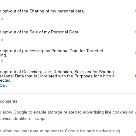
hvordan de har tenkt når de sk
laget til den kommende sesong
o opt-out of the Sharing of my personal data.
In
o opt-out of the Sale of my Personal Data.
In
to opt-out of processing my Personal Data for Targeted
ing.
In
o opt-out of Collection, Use, Retention, Sale, and/or Sharing
ersonal Data that Is Unrelated with the Purposes for which it
lected.
Out
Kveli har et ekte
consents
 for skisport
o allow Google to enable storage related to advertising like cookies on
evice identifiers in apps.
KATRINE MYHRE
16.04.2022
o allow my user data to be sent to Google for online advertising
emannen Jerry Ahrlin har Laila