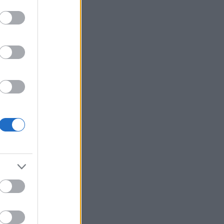
al sterke
en.