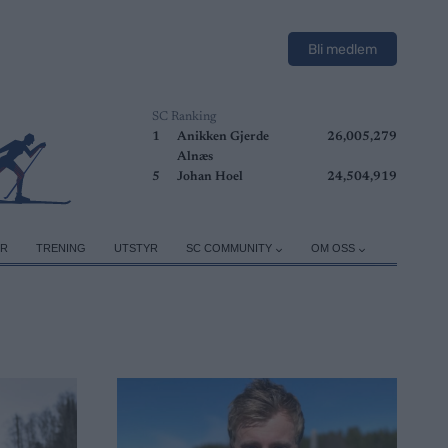
Bli medlem
SC Ranking
1
Anikken Gjerde
26,005,279
Alnæs
5
Johan Hoel
24,504,919
ER
TRENING
UTSTYR
SC COMMUNITY
OM OSS