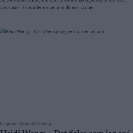
Skiforbundet sendte inn krav om koronakompensasjon for sent.
Det koster forbundet nesten to millioner kroner.
Langrenn Allround
|
Trening