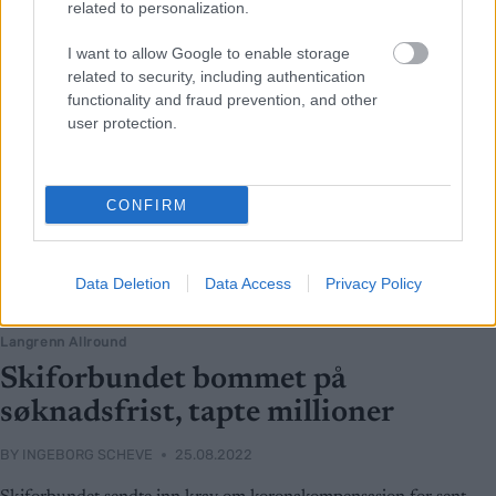
related to personalization.
I want to allow Google to enable storage
related to security, including authentication
functionality and fraud prevention, and other
user protection.
CONFIRM
Data Deletion
Data Access
Privacy Policy
Langrenn Allround
Skiforbundet bommet på
søknadsfrist, tapte millioner
BY
INGEBORG SCHEVE
25.08.2022