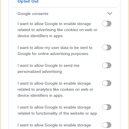
Opted Out
Google consents
I want to allow Google to enable storage
related to advertising like cookies on web or
device identifiers in apps.
Langrenn Allround
I want to allow my user data to be sent to
Anne Kjersti Kalvå om VM og
Google for online advertising purposes.
samboeren: – Dette skal bli
I want to allow Google to send me
sesongen der vi begge lykkes
personalized advertising.
BY
INGEBORG SCHEVE
30.08.2022
I want to allow Google to enable storage
related to analytics like cookies on web or
Anne Kjersti Kalvå har ristet av seg skuffelsen over at OL røk. I
device identifiers in apps.
helga var både hun og samboer Didrik Tønseth på pallen i
Toppidrettsveka.
I want to allow Google to enable storage
related to functionality of the website or app.
I want to allow Google to enable storage