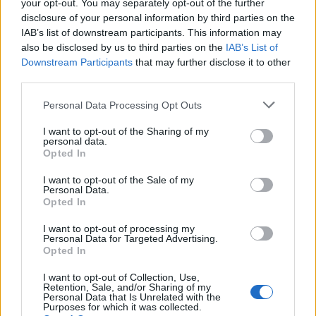
your opt-out. You may separately opt-out of the further
Langrenn Allround
disclosure of your personal information by third parties on the
To sentrale utøvere mangler på
IAB’s list of downstream participants. This information may
also be disclosed by us to third parties on the
IAB’s List of
landslagets siste samling
Downstream Participants
that may further disclose it to other
third parties.
BY
INGEBORG SCHEVE
03.11.2022
Please note that this website/app uses one or more Google
Personal Data Processing Opt Outs
I morgen reiser de norske herrelandslagene på sin siste samling før
services and may gather and store information including but
sesongåpningen på Beitostølen. Men to sentrale utøvere mangler i
not limited to your visit or usage behaviour. You may click to
I want to opt-out of the Sharing of my
personal data.
troppen.
grant or deny consent to Google and its third-party tags to
Opted In
use your data for below specified purposes in below Google
consent section.
I want to opt-out of the Sale of my
Personal Data.
Opted In
I want to opt-out of processing my
Personal Data for Targeted Advertising.
Opted In
I want to opt-out of Collection, Use,
Retention, Sale, and/or Sharing of my
Personal Data that Is Unrelated with the
Purposes for which it was collected.