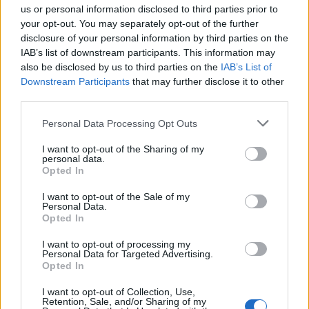
us or personal information disclosed to third parties prior to
your opt-out. You may separately opt-out of the further
disclosure of your personal information by third parties on the
IAB’s list of downstream participants. This information may
also be disclosed by us to third parties on the
IAB’s List of
Downstream Participants
that may further disclose it to other
Langrenn Allround
third parties.
Dette er finalistene til jobben som
Please note that this website/app uses one or more Google
Personal Data Processing Opt Outs
trener for kvinnenes elitelandslag
services and may gather and store information including but
not limited to your visit or usage behaviour. You may click to
I want to opt-out of the Sharing of my
personal data.
BY
INGEBORG SCHEVE
15.05.2022
grant or deny consent to Google and its third-party tags to
Opted In
use your data for below specified purposes in below Google
Det er fire kandidater som er i den siste runden i kampen om å
consent section.
I want to opt-out of the Sale of my
overta jobben som hovedtrener for kvinnenes elitelandslag etter
Personal Data.
Opted In
Ole Morten Iversen. 16. mai vil en av dem få tilbud om stillingen.
Tre hete navn i den sammenheng er Stig Rune Kveen, Sjur Ole
I want to opt-out of processing my
Personal Data for Targeted Advertising.
Svarstad og Hans Kristian Stadheim, ifølge Adresseavisen. Kveen…
Opted In
I want to opt-out of Collection, Use,
Retention, Sale, and/or Sharing of my