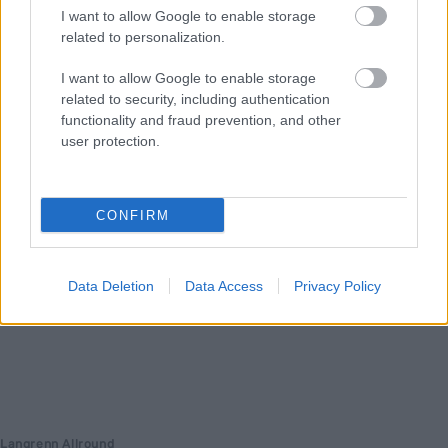
Karstein Johaug har søkt på jobben som landslagstrener for
I want to allow Google to enable storage
kvinner elite, men avkrefter at han har fått noe jobbtilbud fra
related to personalization.
Skiforbundet.
I want to allow Google to enable storage
related to security, including authentication
functionality and fraud prevention, and other
user protection.
CONFIRM
Data Deletion
Data Access
Privacy Policy
Langrenn Allround