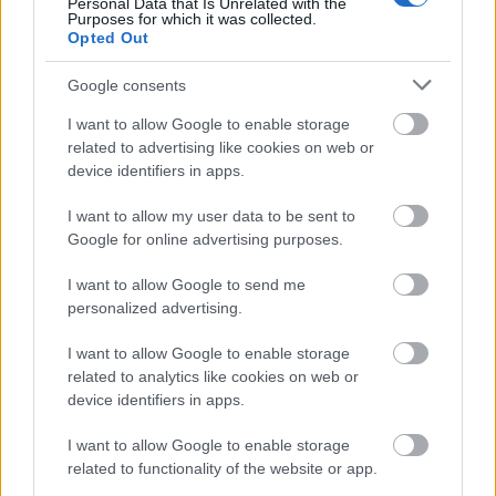
Personal Data that Is Unrelated with the
Purposes for which it was collected.
Opted Out
Google consents
I want to allow Google to enable storage
related to advertising like cookies on web or
device identifiers in apps.
I want to allow my user data to be sent to
Google for online advertising purposes.
I want to allow Google to send me
personalized advertising.
Langrenn Allround
I want to allow Google to enable storage
related to analytics like cookies on web or
Karstein Johaug: – Ikke min stilling
device identifiers in apps.
på WANG som er utlyst
I want to allow Google to enable storage
BY
INGEBORG SCHEVE
03.05.2022
related to functionality of the website or app.