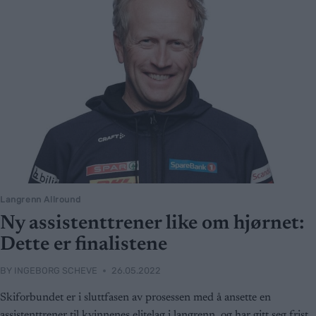
Langrenn Allround
Ny assistenttrener like om hjørnet:
Dette er finalistene
BY
INGEBORG SCHEVE
26.05.2022
Skiforbundet er i sluttfasen av prosessen med å ansette en
assistenttrener til kvinnenes elitelag i langrenn, og har gitt seg frist