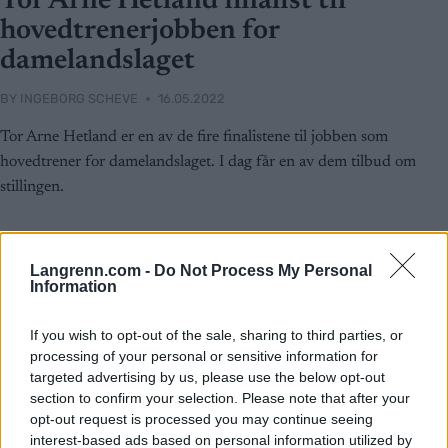
Tor Arne Hetland finalist til
hovedtrenerjobben for
damelandslaget
BY
INGEBORG SCHEVE
16.05.2022
Tor Arne Hetland er en av de fire finalistene til jobben som
hovedtrener for damelandslaget. I dag får en av dem tilbud om
stillingen.
Langrenn.com -
Do Not Process My Personal
Information
If you wish to opt-out of the sale, sharing to third parties, or
processing of your personal or sensitive information for
targeted advertising by us, please use the below opt-out
section to confirm your selection. Please note that after your
opt-out request is processed you may continue seeing
interest-based ads based on personal information utilized by