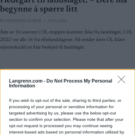
Hedegart til landslaget: – Dere må
begynne å spørre litt
BY
INGEBORG SCHEVE
21.01.2026
Åtte av 16 utøvere i OL-troppen kommer ikke fra landslaget. I OL
2022 var alle 16 fra elitelandslagene. Nå sender årets OL-klare
stjerneskudd en klar beskjed til landslaget.
Langrenn.com -
Do Not Process My Personal
Information
If you wish to opt-out of the sale, sharing to third parties, or
processing of your personal or sensitive information for
targeted advertising by us, please use the below opt-out
section to confirm your selection. Please note that after your
opt-out request is processed you may continue seeing
interest-based ads based on personal information utilized by