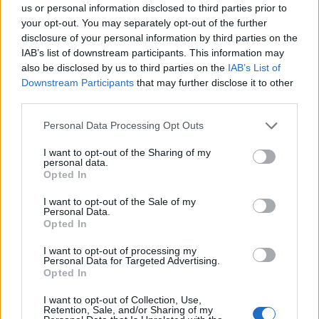
us or personal information disclosed to third parties prior to
your opt-out. You may separately opt-out of the further
disclosure of your personal information by third parties on the
IAB’s list of downstream participants. This information may
also be disclosed by us to third parties on the
IAB’s List of
Langrenn Allround
|
Ski Classics
Downstream Participants
that may further disclose it to other
– Et steg inn i en ny
third parties.
landslagsmodell
Please note that this website/app uses one or more Google
Personal Data Processing Opt Outs
services and may gather and store information including but
BY
INGEBORG SCHEVE
22.04.2024
not limited to your visit or usage behaviour. You may click to
I want to opt-out of the Sharing of my
personal data.
grant or deny consent to Google and its third-party tags to
Flere eksperter har tatt til orde for å skrote den tradisjonelle
Opted In
use your data for below specified purposes in below Google
landslagsmodellen. At Skistad og Klæbo nå har signert med
consent section.
I want to opt-out of the Sale of my
Skiforbundet kan være et steg mot nettopp det.
Personal Data.
Opted In
I want to opt-out of processing my
Personal Data for Targeted Advertising.
Opted In
I want to opt-out of Collection, Use,
Retention, Sale, and/or Sharing of my