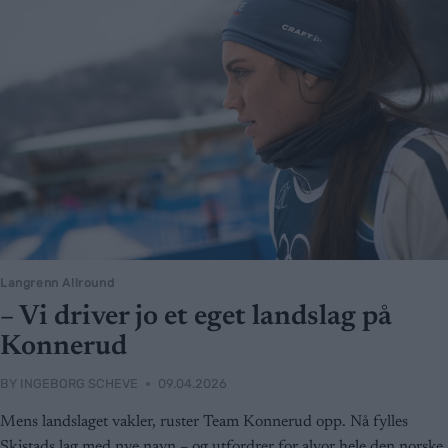
Langrenn Allround
– Vi driver jo et eget landslag på
Konnerud
BY
INGEBORG SCHEVE
09.04.2026
Mens landslaget vakler, ruster Team Konnerud opp. Nå fylles
Skistads lag med nye navn – og utfordrer for alvor hele den norske