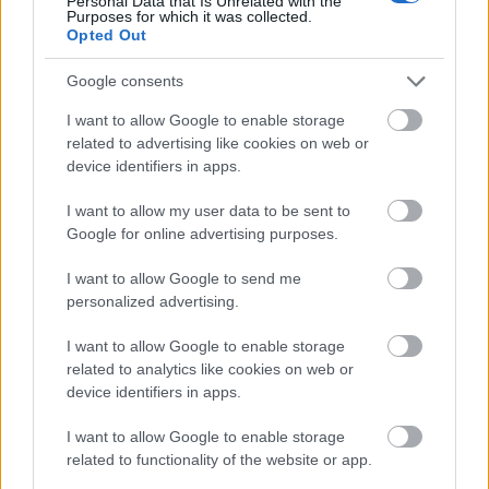
Personal Data that Is Unrelated with the
Purposes for which it was collected.
Opted Out
Google consents
I want to allow Google to enable storage
related to advertising like cookies on web or
device identifiers in apps.
I want to allow my user data to be sent to
Google for online advertising purposes.
Langrenn Allround
|
Ski Classics
I want to allow Google to send me
Aukland vil skrote
personalized advertising.
landslagsmodellen
I want to allow Google to enable storage
BY
INGEBORG SCHEVE
12.11.2023
related to analytics like cookies on web or
device identifiers in apps.
Landslagsmodellen bør legges ned. Høstens konflikt mellom
Johannes Høsflot Klæbo og Skiforbundet har bare forsterket
I want to allow Google to enable storage
related to functionality of the website or app.
behovet for endring.