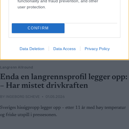
functionality and fraud prevention, and other
user protection.
CONFIRM
Data Deletion
Data Access
Privacy Policy
Langrenn Allround
Enda en langrennsprofil legger opp:
– Har mistet drivkraften
BY
INGEBORG SCHEVE
01.05.2026
Sveriges hissigpropp legger opp – etter 11 år med høy temperatur
og friske utspill i pressesonen.