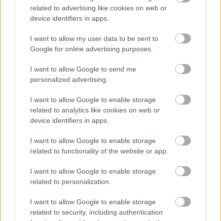
related to advertising like cookies on web or
device identifiers in apps.
I want to allow my user data to be sent to
Google for online advertising purposes.
I want to allow Google to send me
Langrenn Allround
personalized advertising.
OL-profilen vraket, legger opp tvert
I want to allow Google to enable storage
related to analytics like cookies on web or
BY
INGEBORG SCHEVE
05.05.2026
device identifiers in apps.
Gikk OL i vinter, leverte både i verdenscupen og nasjonalt – og
I want to allow Google to enable storage
vraket fra landslaget for en drøy uke siden. Nå legger han opp.
related to functionality of the website or app.
I want to allow Google to enable storage
related to personalization.
I want to allow Google to enable storage
related to security, including authentication