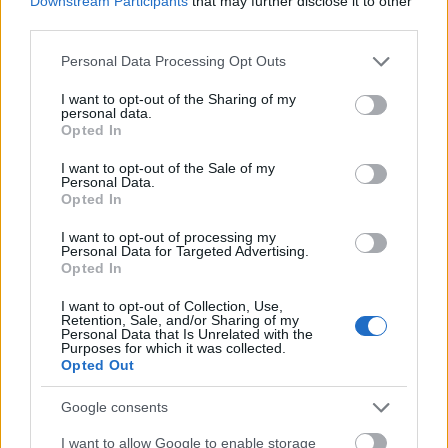
Downstream Participants
that may further disclose it to other
third parties.
Langrenn Allround
Please note that this website/app uses one or more Google
Personal Data Processing Opt Outs
services and may gather and store information including but
Norsk langrennsstjerne legger opp,
not limited to your visit or usage behaviour. You may click to
I want to opt-out of the Sharing of my
hylles av verdenseliten
personal data.
grant or deny consent to Google and its third-party tags to
Opted In
use your data for below specified purposes in below Google
BY
INGEBORG SCHEVE
08.05.2026
consent section.
I want to opt-out of the Sale of my
Personal Data.
Skistjernen har bestemt seg for å sette strek, legger opp
Opted In
verdenscupkarrieren med blandede følelser.
I want to opt-out of processing my
Personal Data for Targeted Advertising.
Opted In
I want to opt-out of Collection, Use,
Retention, Sale, and/or Sharing of my
Personal Data that Is Unrelated with the
Purposes for which it was collected.
Opted Out
Google consents
I want to allow Google to enable storage