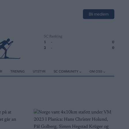
Bli medlem
SC Ranking
1
-
0
2
-
0
ER
TRENING
UTSTYR
SC COMMUNITY
OM OSS