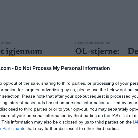
lround
Langrenn Allround
t igjennom
OL-stjerne: – De
ger i
trist å se på at
.com -
Do Not Process My Personal Information
ennsprogramme
langrenn blir så
 OL 2026
kjedelig som det
to opt-out of the sale, sharing to third parties, or processing of your per
an
formation for targeted advertising by us, please use the below opt-out s
G SCHEVE
20.06.2023
r selection. Please note that after your opt-out request is processed y
BY
INGEBORG SCHEVE
18.06.
eing interest-based ads based on personal information utilized by us or
C har vedtatt endringer i
disclosed to third parties prior to your opt-out. You may separately opt-
rogrammet for OL 2026 i
OL-gullvinneren gremmes ove
losure of your personal information by third parties on the IAB’s list of
tina.
utviklingen til langrenn, frykte
. This information may also be disclosed by us to third parties on the
IA
idretten på sikt.
Participants
that may further disclose it to other third parties.