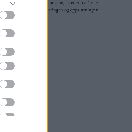
nye distansene, i stedet for å øke
en i
rekrutteringen og oppslutningen.
e for