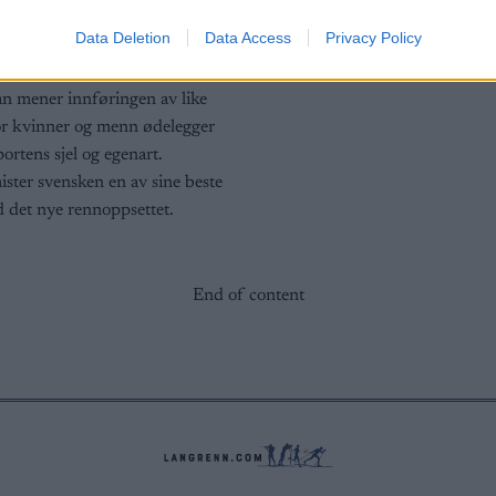
ping
Data Deletion
Data Access
Privacy Policy
G SCHEVE
24.08.2022
n mener innføringen av like
or kvinner og menn ødelegger
ortens sjel og egenart.
ster svensken en av sine beste
 det nye rennoppsettet.
End of content