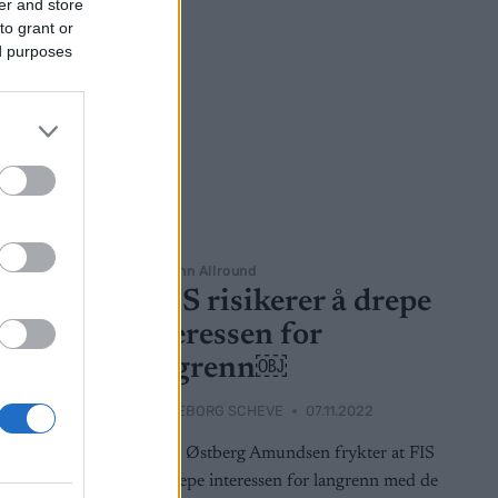
er and store
to grant or
ed purposes
Langrenn Allround
– FIS risikerer å drepe
interessen for
langrenn￼
BY
INGEBORG SCHEVE
07.11.2022
022
Harald Østberg Amundsen frykter at FIS
kan drepe interessen for langrenn med de
ttende