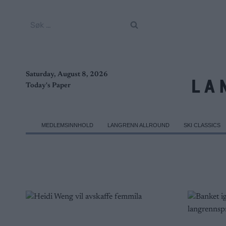
Skip
to
Søk
content
etter:
Saturday, August 8, 2026
Today's Paper
MEDLEMSINNHOLD
LANGRENN ALLROUND
SKI CLASSICS