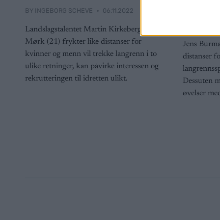
skilø
BY
INGEBORG SCHEVE
06.11.2022
BY
INGEBOR
Landslagstalentet Martin Kirkeberg
Mørk (21) frykter like distanser for
Jens Burma
kvinner og menn vil trekke langrenn i to
distanser f
ulike retninger, kan påvirke interessen og
langrennssp
rekrutteringen til idretten ulikt.
Dessuten mi
øvelser med