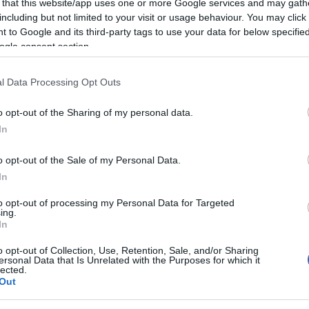
 that this website/app uses one or more Google services and may gath
including but not limited to your visit or usage behaviour. You may click 
 to Google and its third-party tags to use your data for below specifi
ogle consent section.
l Data Processing Opt Outs
o opt-out of the Sharing of my personal data.
In
o opt-out of the Sale of my Personal Data.
lround
Langrenn Allround
In
sk til femmil for
Dette er de nye
to opt-out of processing my Personal Data for Targeted
er: – Skaper
reglene for
ing.
In
epress
verdenscupen i
langrenn
o opt-out of Collection, Use, Retention, Sale, and/or Sharing
G SCHEVE
11.03.2023
ersonal Data that Is Unrelated with the Purposes for which it
lected.
BY
INGEBORG SCHEVE
23.11.2
Out
ranen Markus Cramer slår
er innføringen av femmil for
FIS har innført en rekke omfa