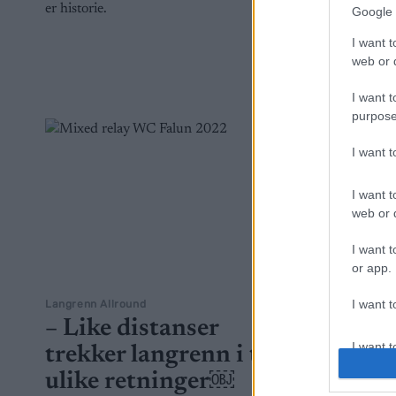
er historie.
kvinner i 
Google 
slankepress.
I want t
web or d
I want t
purpose
I want 
I want t
web or d
I want t
or app.
I want t
Langrenn Allround
Langrenn Al
– Like distanser
Jens 
I want t
trekker langrenn i to
mot FI
authenti
ulike retninger￼
bort a