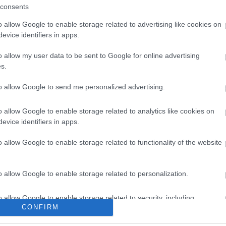
verdenscupen kan skape
consents
regelendringer for verdenscup
 Får støtte av idrettsforskere.
langrenn. Her er de nye reglen
o allow Google to enable storage related to advertising like cookies on
sesongen 2022/23.
evice identifiers in apps.
o allow my user data to be sent to Google for online advertising
s.
to allow Google to send me personalized advertising.
o allow Google to enable storage related to analytics like cookies on
evice identifiers in apps.
o allow Google to enable storage related to functionality of the website
o allow Google to enable storage related to personalization.
lround
Burman freser
o allow Google to enable storage related to security, including
S: – Man tar jo
CONFIRM
cation functionality and fraud prevention, and other user protection.
lt av ordentlig