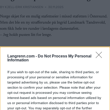
BY
KJELL-ERIK KRISTIANSEN
30.11.2025
Norge skjøt for en mulig stafettseier i mixed stafetten i Östersund.
Men det ble en ny strafferunde på Ingrid Landmark Tandrevold,
som fikk hele tre runder i lørdagens damestafett.
– Jeg holdt pusten litt for lenge.
Langrenn.com -
Do Not Process My Personal
Information
If you wish to opt-out of the sale, sharing to third parties, or
processing of your personal or sensitive information for
targeted advertising by us, please use the below opt-out
section to confirm your selection. Please note that after your
opt-out request is processed you may continue seeing
interest-based ads based on personal information utilized by
us or personal information disclosed to third parties prior to
your opt-out. You may separately opt-out of the further