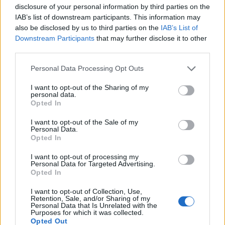
disclosure of your personal information by third parties on the
IAB’s list of downstream participants. This information may
also be disclosed by us to third parties on the
IAB’s List of
Downstream Participants
that may further disclose it to other
Skiskyting
third parties.
Voksen stafett-debut for Isak Frey i
Please note that this website/app uses one or more Google
Personal Data Processing Opt Outs
Pokljuka
services and may gather and store information including but
not limited to your visit or usage behaviour. You may click to
I want to opt-out of the Sharing of my
BY
KJELL-ERIK KRISTIANSEN
16.03.2025
personal data.
grant or deny consent to Google and its third-party tags to
Opted In
use your data for below specified purposes in below Google
IBU-cup-vinneren Isak Frey fikk en voksen stafett-debut som
consent section.
I want to opt-out of the Sale of my
norsk ankermann i mixed stafetten i Pokljuka. 22-åringen jaget ut
Personal Data.
Opted In
20-tallet sekunder bak verdensstjernene Sebastian Samuelsson og
Quentin Fillon Maillet.
I want to opt-out of processing my
Personal Data for Targeted Advertising.
Opted In
I want to opt-out of Collection, Use,
Retention, Sale, and/or Sharing of my
Personal Data that Is Unrelated with the
Purposes for which it was collected.
Opted Out