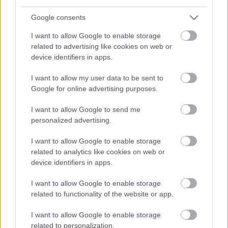
Google consents
I want to allow Google to enable storage
related to advertising like cookies on web or
device identifiers in apps.
I want to allow my user data to be sent to
Google for online advertising purposes.
I want to allow Google to send me
personalized advertising.
Skiskyting
Kanonsmell i Otepää
I want to allow Google to enable storage
related to analytics like cookies on web or
BY
ADRIAN ORELLANA HELLERUD
15.03.2025
device identifiers in apps.
Det så lenge lyst ut for det norske laget på dagens mixed stafett i
I want to allow Google to enable storage
IBU cupen i Otepää. Men så kom en kanonsmell på siste stående
related to functionality of the website or app.
skyting.
I want to allow Google to enable storage
related to personalization.