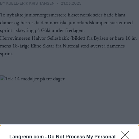
BY
KJELL-ERIK KRISTIANSEN
21.03.2025
To nybakte juniornorgesmestere fikset norsk seier både blant
damer og herrer da den nordiske juniorlandskampen startet med
sprint i skøyting på Gålå under fredagen.
Herrevinneren Halvor Sellesbakk (bildet) fra Byåsen er bare 16 år,
mens 18-årige Eline Skaar fra Nittedal stod øverst i damenes
sprint.
Langrenn.com -
Do Not Process My Personal