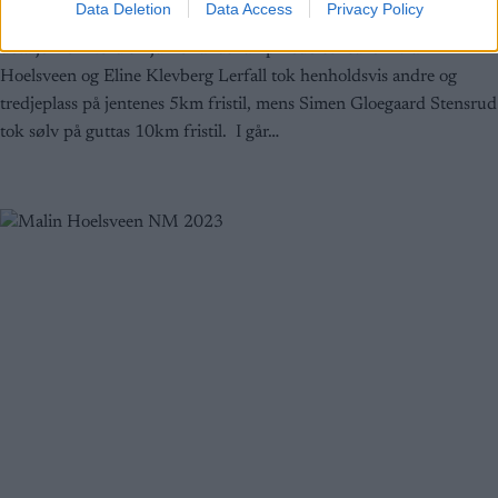
Data Deletion
Data Access
Privacy Policy
juniorlandskamp i Finland: To sølv og en bronse. Se fakta og
detaljer for Nordisk juniorlandskamp nederst i saken Malin
Hoelsveen og Eline Klevberg Lerfall tok henholdsvis andre og
tredjeplass på jentenes 5km fristil, mens Simen Gloegaard Stensrud
tok sølv på guttas 10km fristil. I går…