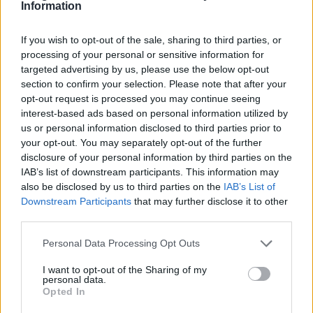
Information
If you wish to opt-out of the sale, sharing to third parties, or
processing of your personal or sensitive information for
targeted advertising by us, please use the below opt-out
Langrenn Allround
section to confirm your selection. Please note that after your
opt-out request is processed you may continue seeing
Tok 14 medaljer på tre dager
interest-based ads based on personal information utilized by
us or personal information disclosed to third parties prior to
BY
INGEBORG SCHEVE
20.03.2024
your opt-out. You may separately opt-out of the further
disclosure of your personal information by third parties on the
De norske talentene forsynte seg grovt av premiebordet under
IAB’s list of downstream participants. This information may
Nordisk juniorlandskamp i Estland i helga.
also be disclosed by us to third parties on the
IAB’s List of
Downstream Participants
that may further disclose it to other
third parties.
Please note that this website/app uses one or more Google
Personal Data Processing Opt Outs
services and may gather and store information including but
not limited to your visit or usage behaviour. You may click to
I want to opt-out of the Sharing of my
personal data.
grant or deny consent to Google and its third-party tags to
Opted In
use your data for below specified purposes in below Google