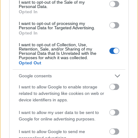
consent section.
I want to opt-out of the Sale of my
Personal Data.
Opted In
I want to opt-out of processing my
Personal Data for Targeted Advertising.
Opted In
I want to opt-out of Collection, Use,
Retention, Sale, and/or Sharing of my
Personal Data that Is Unrelated with the
Purposes for which it was collected.
Langrenn Allround
Opted Out
Dobbelt sølv i Nordisk
Google consents
juniorlandskamp
I want to allow Google to enable storage
BY
INGEBORG SCHEVE
15.03.2024
related to advertising like cookies on web or
device identifiers in apps.
De norske juniorene åpnet helga med to medaljer og en rekke topp-
10 plasseringer i Nordisk juniorlandskamp i Otepää.
I want to allow my user data to be sent to
Google for online advertising purposes.
I want to allow Google to send me
personalized advertising.