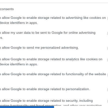
r kan være på vei ut av
Bortkastede pen
etter inneværende sesong. Det
consents
rennsekspert.
BY
INGEBORG SCHEVE
30.01.
o allow Google to enable storage related to advertising like cookies on
evice identifiers in apps.
Langrennsekspert jubler over
Skiforbundets beslutning om å
o allow my user data to be sent to Google for online advertising
junior- og rekruttlandslag: – Sl
s.
som å spille lotto.
to allow Google to send me personalized advertising.
o allow Google to enable storage related to analytics like cookies on
evice identifiers in apps.
o allow Google to enable storage related to functionality of the website
o allow Google to enable storage related to personalization.
o allow Google to enable storage related to security, including
cation functionality and fraud prevention, and other user protection.