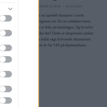
ger
BY
INGEBORG SCHEVE
04.04.2024
2025
– Vi har en spesiell situasjon i norsk
damelangrenn nå. De tre soleklart beste
løperne er ikke på landslaget. Og hvorfor
 legge ned
er de ikke det? Dette er ekspertens tanker
ike lag er
om den mildt sagt krevende situasjonen
under ett år før VM på hjemmebane.