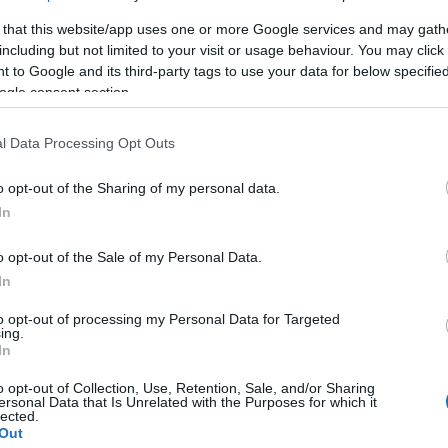
i hele dag. og kunne egentlig l
 that this website/app uses one or more Google services and may gath
including but not limited to your visit or usage behaviour. You may click 
 to Google and its third-party tags to use your data for below specifi
ogle consent section.
l Data Processing Opt Outs
o opt-out of the Sharing of my personal data.
In
o opt-out of the Sale of my Personal Data.
In
to opt-out of processing my Personal Data for Targeted
lround
Langrenn Allround
ing.
ofiler kan være
Jubler over
In
 ut av landslaget
nedleggelsen av
o opt-out of Collection, Use, Retention, Sale, and/or Sharing
junior- og
ersonal Data that Is Unrelated with the Purposes for which it
G SCHEVE
24.03.2025
lected.
rekruttlandslage
Out