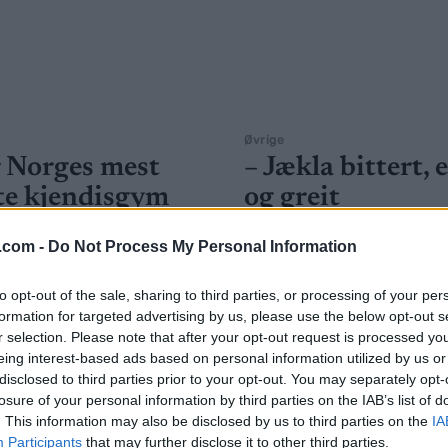
Øvrige
r Norges mest
– Jækla bittert, 
te kjendisgym
og greit
G SCHEVE
25.06.2025
BY
INGEBORG SCHEVE
14.06.
.com -
Do Not Process My Personal Information
verdenseliten – i garasjen til
Det sto om marginer helt inn 
to opt-out of the sale, sharing to third parties, or processing of your per
. Petters garasje har blitt et
i HalvBirken, der to rivaler fr
formation for targeted advertising by us, please use the below opt-out s
kka for stjernene: Nå kan du
skulle gjøre opp om totalseiere
r selection. Please note that after your opt-out request is processed y
kjendisanlegget #skigym.
prestisjetunge terrengløpet. 
eing interest-based ads based on personal information utilized by us or
endte med stang-ut for unggut
disclosed to third parties prior to your opt-out. You may separately opt-
Egedius. – Jeg misdømte siste 
losure of your personal information by third parties on the IAB’s list of
. This information may also be disclosed by us to third parties on the
IA
var en 50/50 duell, og jeg følt
Participants
that may further disclose it to other third parties.