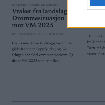
Langrenn Allround
|
Ski Classics
Rulleski
|
Ut
Vraket fra landslaget:
Er rul
Drømmesituasjon
for s
mot VM 2025
BY
INGEBOR
BY
INGEBORG SCHEVE
01.11.2023
Det er ikke 
bruk etter å
I våres mistet han landslagsplassen. Da
Dette må du
gikk drømmen i oppfyllelse, og 32-
vårens først
åringen har aldri vært mer motivert. Og
det er VM 2025 som er målet.