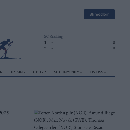
Bli medlem
SC Ranking
1
-
0
2
-
0
ER
TRENING
UTSTYR
SC COMMUNITY
OM OSS