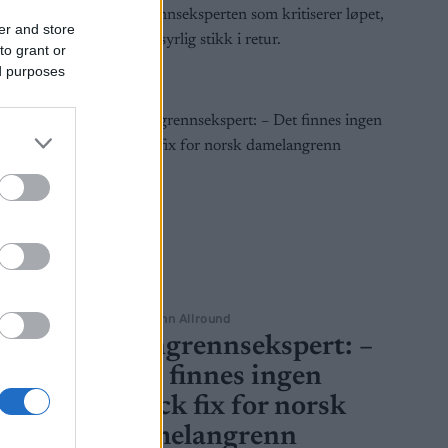
øpt…
langrennseksperten som kritiserer løpet,
er and store
og får syrlig stikk i retur.
to grant or
ed purposes
Langrenn Allround
Langrennsekspert: –
Det finnes ingen
quick fix for norsk
ne: –
damelangrenn