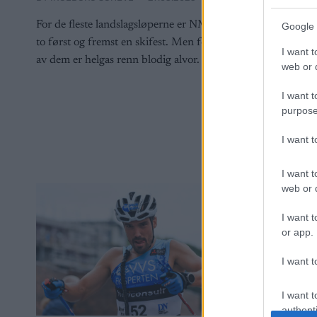
Tre profile
landslaget 
For de fleste landslagsløperne er NM del
Google 
mener lang
to først og fremst en skifest. Men for en
I want t
av dem er helgas renn blodig alvor.
web or d
I want t
purpose
I want 
I want t
web or d
I want t
or app.
I want t
I want t
authenti