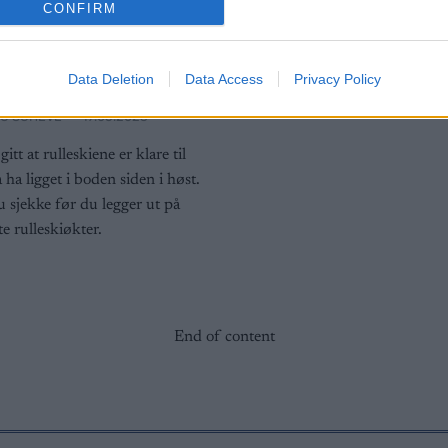
CONFIRM
styr
leskiene klare
esongen?
Data Deletion
Data Access
Privacy Policy
G SCHEVE
19.05.2023
gitt at rulleskiene er klare til
 ha ligget i boden siden i høst.
 sjekke før du legger ut på
e rulleskiøkter.
End of content