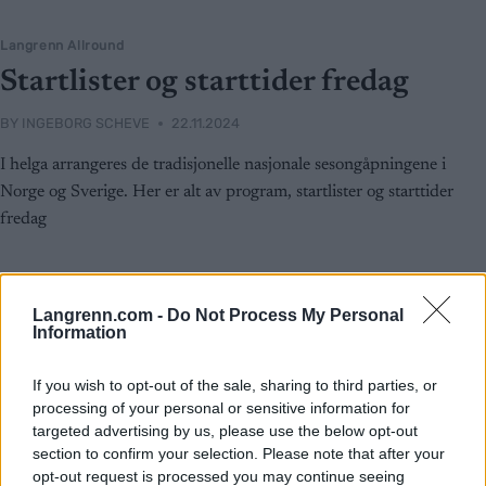
Langrenn Allround
Startlister og starttider fredag
BY
INGEBORG SCHEVE
22.11.2024
I helga arrangeres de tradisjonelle nasjonale sesongåpningene i
Norge og Sverige. Her er alt av program, startlister og starttider
fredag
Langrenn.com -
Do Not Process My Personal
Information
If you wish to opt-out of the sale, sharing to third parties, or
processing of your personal or sensitive information for
targeted advertising by us, please use the below opt-out
section to confirm your selection. Please note that after your
opt-out request is processed you may continue seeing