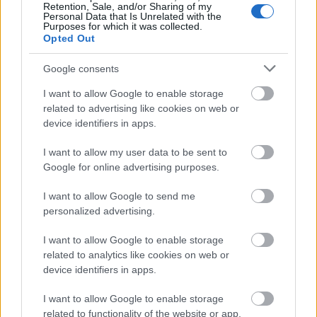
Retention, Sale, and/or Sharing of my
Personal Data that Is Unrelated with the
Purposes for which it was collected.
Opted Out
Google consents
I want to allow Google to enable storage
related to advertising like cookies on web or
device identifiers in apps.
I want to allow my user data to be sent to
Google for online advertising purposes.
I want to allow Google to send me
Langrenn Allround
personalized advertising.
Vraket fra landslaget, klar for slå
tilbake i Beito-debuten
I want to allow Google to enable storage
related to analytics like cookies on web or
BY
INGEBORG SCHEVE
18.11.2022
device identifiers in apps.
Sulten og revansjesugen etter landslagsvrakingen: Emma Kirkeberg
I want to allow Google to enable storage
Mørk (19) har store forventninger til Beito-debuten og
related to functionality of the website or app.