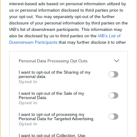
interest-based ads based on personal information utilized by
us or personal information disclosed to third parties prior to
your opt-out. You may separately opt-out of the further
disclosure of your personal information by third parties on the
IAB’s list of downstream participants. This information may
also be disclosed by us to third parties on the
IAB’s List of
Downstream Participants
that may further disclose it to other
Langrenn Allround
third parties.
Svenskene freser etter
Please note that this website/app uses one or more Google
Personal Data Processing Opt Outs
sesongstarten i Bruksvallarna
services and may gather and store information including but
not limited to your visit or usage behaviour. You may click to
I want to opt-out of the Sharing of my
BY
INGEBORG SCHEVE
21.11.2022
personal data.
grant or deny consent to Google and its third-party tags to
Opted In
use your data for below specified purposes in below Google
De svenske langrennsløperne raser etter sesongstarten i
consent section.
I want to opt-out of the Sale of my
Bruksvallarna. Årsaken? Utøverne mener premiepengene er
Personal Data.
latterlig lave.
Opted In
I want to opt-out of processing my
Personal Data for Targeted Advertising.
Opted In
I want to opt-out of Collection, Use,