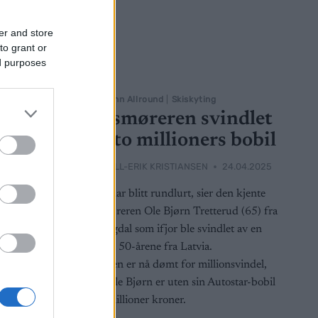
er and store
to grant or
ed purposes
Langrenn Allround
|
Skiskyting
ending
Skismøreren svindlet
len
for to millioners bobil
2025
BY
KJELL-ERIK KRISTIANSEN
24.04.2025
aget: Nå har
– Jeg har blitt rundlurt, sier den kjente
ot
skismøreren Ole Bjørn Tretterud (65) fra
ending.
Hallingdal som ifjor ble svindlet av en
mann i 50-årene fra Latvia.
Mannen er nå dømt for millionsvindel,
men Ole Bjørn er uten sin Autostar-bobil
til to millioner kroner.