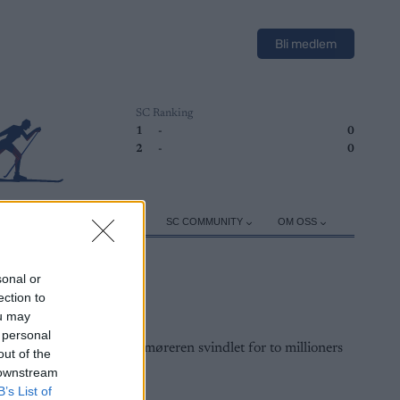
Bli medlem
SC Ranking
1
-
0
2
-
0
ER
TRENING
UTSTYR
SC COMMUNITY
OM OSS
sonal or
ection to
ou may
 personal
out of the
 downstream
B’s List of