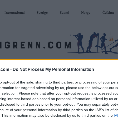
International
Sverige
Suomi
Norge
Čeština
SKISKYTING
RULLESKI
ORIENTERING
TERMINLISTER & RESULTAT
.com -
Do Not Process My Personal Information
to opt-out of the sale, sharing to third parties, or processing of your per
formation for targeted advertising by us, please use the below opt-out s
r selection. Please note that after your opt-out request is processed y
eing interest-based ads based on personal information utilized by us or
disclosed to third parties prior to your opt-out. You may separately opt-
losure of your personal information by third parties on the IAB’s list of
. This information may also be disclosed by us to third parties on the
IA