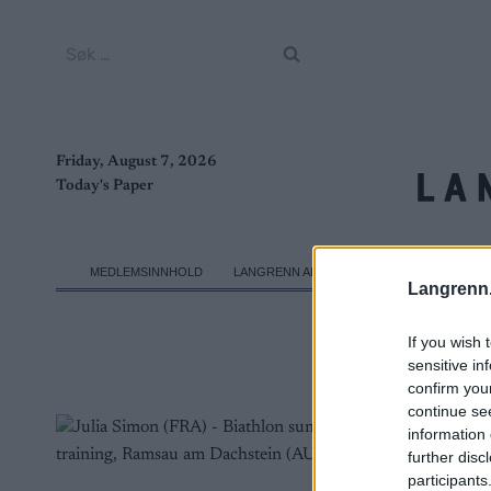
Skip
to
Søk
content
etter:
Friday, August 7, 2026
Today's Paper
MEDLEMSINNHOLD
LANGRENN ALLROUND
SKI CLASSICS
Langrenn
If you wish 
sensitive in
confirm you
continue se
information 
further disc
participants