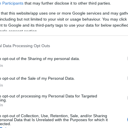
Participants
that may further disclose it to other third parties.
 that this website/app uses one or more Google services and may gath
including but not limited to your visit or usage behaviour. You may click 
 to Google and its third-party tags to use your data for below specifi
ogle consent section.
Skiskyting
l Data Processing Opt Outs
g møter hun
Dramatisk ny v
nninnen i retten
i svindelskanda
o opt-out of the Sharing of my personal data.
kerer fengsel og
In
BY
INGEBORG SCHEVE
24.09.
estengelse
Nytt sjokk i det franske landsl
o opt-out of the Sale of my Personal Data.
G SCHEVE
21.10.2025
In
den dramatiske straffesaken m
skiskytterstjernen tatt en ny v
e bare for sitt navn og rykte:
to opt-out of processing my Personal Data for Targeted
ing.
iltalte skiskytterstjernen står
In
orme konsekvenser dersom
o opt-out of Collection, Use, Retention, Sale, and/or Sharing
mt i rettssaken som starter på
ersonal Data that Is Unrelated with the Purposes for which it
lected.