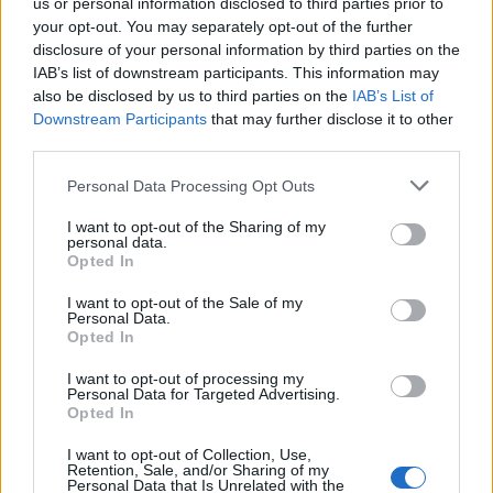
us or personal information disclosed to third parties prior to
your opt-out. You may separately opt-out of the further
Ski Classics
disclosure of your personal information by third parties on the
IAB’s list of downstream participants. This information may
Så mye trente deltakerne foran
also be disclosed by us to third parties on the
IAB’s List of
Vasaloppets renn i 2025
Downstream Participants
that may further disclose it to other
third parties.
BY
KJELL-ERIK KRISTIANSEN
23.04.2025
Please note that this website/app uses one or more Google
Personal Data Processing Opt Outs
Langrenn er fantastisk. Med 14 renn og over 55.000 påmeldte
services and may gather and store information including but
deltakere var Vasaloppets vinteruke 2025 nok en manifestasjon av
not limited to your visit or usage behaviour. You may click to
I want to opt-out of the Sharing of my
personal data.
grant or deny consent to Google and its third-party tags to
engangement for mosjon og helse. Den gjennomsnittlige deltakeren
Opted In
use your data for below specified purposes in below Google
trente under den siste tremånedersperioden foran sitt renn 4,2
consent section.
I want to opt-out of the Sale of my
timer i uka og bedømte opplevelsen av sin egen helse til 7,5 på en
Personal Data.
tigraders skala.
Opted In
I want to opt-out of processing my
Personal Data for Targeted Advertising.
Opted In
I want to opt-out of Collection, Use,
Retention, Sale, and/or Sharing of my
Personal Data that Is Unrelated with the