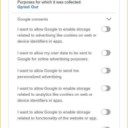
Purposes for which it was collected.
Opted Out
Google consents
I want to allow Google to enable storage
related to advertising like cookies on web or
device identifiers in apps.
I want to allow my user data to be sent to
Google for online advertising purposes.
I want to allow Google to send me
Ski Classics
personalized advertising.
Julie Kvale Støstad på pallen etter
fotofinish
I want to allow Google to enable storage
related to analytics like cookies on web or
BY
KJELL-ERIK KRISTIANSEN
22.02.2025
device identifiers in apps.
Først ble hun nummer 4, men etter granskning av målfoto fikk
I want to allow Google to enable storage
Julia Kvale Støstad ta steget opp på pallen i Tjejvasan.
related to functionality of the website or app.
– Jeg er jo ikke vant til det, så det er stort for meg, sier Team