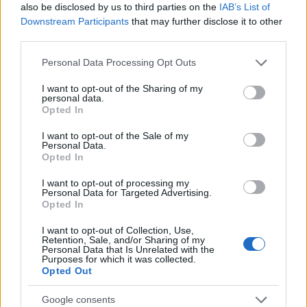
also be disclosed by us to third parties on the
IAB’s List of
Downstream Participants
that may further disclose it to other
Langrenn Allround
third parties.
Sveriges tropp til Tour de Ski
Please note that this website/app uses one or more Google
Personal Data Processing Opt Outs
services and may gather and store information including but
BY
INGEBORG SCHEVE
27.12.2022
not limited to your visit or usage behaviour. You may click to
I want to opt-out of the Sharing of my
personal data.
Det svenske skiforbundet har tatt ut både langløpere,
grant or deny consent to Google and its third-party tags to
Opted In
use your data for below specified purposes in below Google
sprintspesialiser og allroundere, men mangler Ebba Andersson.
consent section.
I want to opt-out of the Sale of my
Dette er Sveriges tropp til Tour de Ski.
Personal Data.
Opted In
I want to opt-out of processing my
Personal Data for Targeted Advertising.
Opted In
I want to opt-out of Collection, Use,
Retention, Sale, and/or Sharing of my
Personal Data that Is Unrelated with the
Purposes for which it was collected.
Opted Out
Google consents