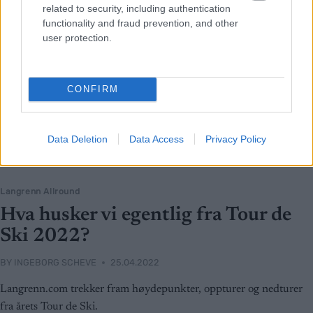
related to security, including authentication
functionality and fraud prevention, and other
user protection.
CONFIRM
Data Deletion
Data Access
Privacy Policy
Langrenn Allround
Hva husker vi egentlig fra Tour de
Ski 2022?
BY
INGEBORG SCHEVE
25.04.2022
Langrenn.com trekker fram høydepunkter, oppturer og nedturer
fra årets Tour de Ski.