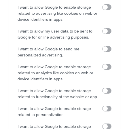
I want to allow Google to enable storage
related to advertising like cookies on web or
device identifiers in apps.
I want to allow my user data to be sent to
Google for online advertising purposes.
Langrenn Allround
I want to allow Google to send me
Tour de Ski 2023 – program dag for
personalized advertising.
dag
I want to allow Google to enable storage
BY
INGEBORG SCHEVE
20.12.2022
related to analytics like cookies on web or
device identifiers in apps.
Tour de Ski 2023 starter på nyttårsaften. Her finner du alt av tider
og detaljer fra sprintprologen 31. desember til monsterbakken Alpe
I want to allow Google to enable storage
Cermis 8. januar.
related to functionality of the website or app.
I want to allow Google to enable storage
related to personalization.
I want to allow Google to enable storage