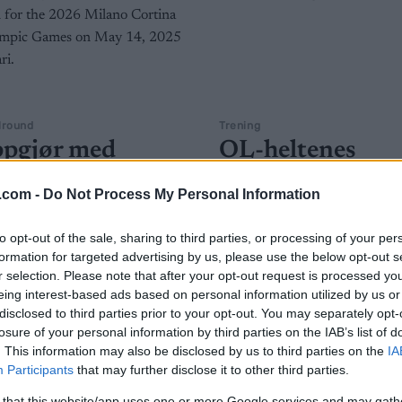
lround
Trening
ppgjør med
OL-heltenes
sjonsjaget: – Jeg
«hemmelige» ko
.com -
Do Not Process My Personal Information
lov til å gå min
BY
INGEBORG SCHEVE
22.08.
ei
to opt-out of the sale, sharing to third parties, or processing of your per
De trener som maskiner – men
formation for targeted advertising by us, please use the below opt-out s
G SCHEVE
18.09.2025
barn på bursdag. Noen koker t
r selection. Please note that after your opt-out request is processed y
sin egen sirup.
eing interest-based ads based on personal information utilized by us or
e skistjernen dropper
disclosed to third parties prior to your opt-out. You may separately opt-
mlinger og tar et oppgjør med
losure of your personal information by third parties on the IAB’s list of
optimaliseringshysteri». –
. This information may also be disclosed by us to third parties on the
IA
s ikke i tall og tester, advarer
Participants
that may further disclose it to other third parties.
son.
 that this website/app uses one or more Google services and may gath