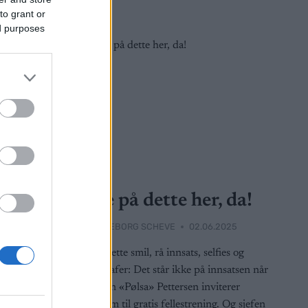
to grant or
ed purposes
Trening
juli
– Se på dette her, da!
åned»
BY
INGEBORG SCHEVE
02.06.2025
2025
370 svette smil, rå innsats, selfies og
autografer: Det står ikke på innsatsen når
de som
Øystein «Pølsa» Pettersen inviterer
te deg
ungdom til gratis fellestrening. Og sjefen