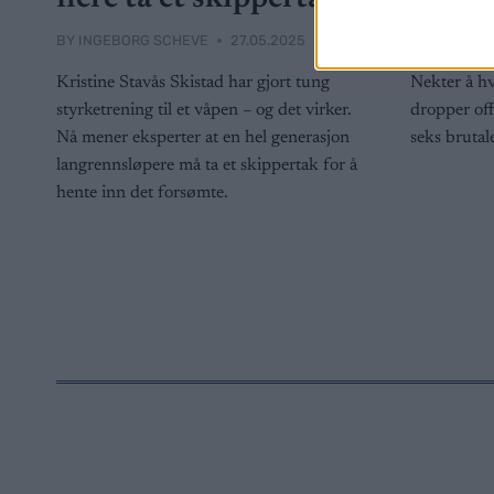
BY
INGEBORG SCHEVE
27.05.2025
BY
INGEBOR
Kristine Stavås Skistad har gjort tung
Nekter å hv
styrketrening til et våpen – og det virker.
dropper off-
Nå mener eksperter at en hel generasjon
seks brutal
langrennsløpere må ta et skippertak for å
hente inn det forsømte.