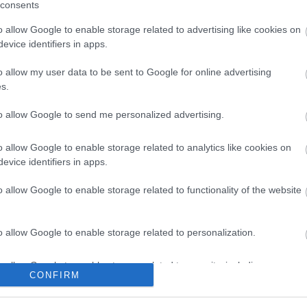
overskuddet, teknikken – og 
consents
har bygget opp gjennom hele å
o allow Google to enable storage related to advertising like cookies on
evice identifiers in apps.
o allow my user data to be sent to Google for online advertising
s.
to allow Google to send me personalized advertising.
o allow Google to enable storage related to analytics like cookies on
evice identifiers in apps.
o allow Google to enable storage related to functionality of the website
o allow Google to enable storage related to personalization.
g: – Det er
o allow Google to enable storage related to security, including
CONFIRM
cation functionality and fraud prevention, and other user protection.
tt en fare for at
n gå på en smell