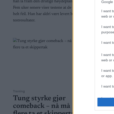
han la fram den dristige høydeplanen.
Google 
Fem uker senere viser testene at de tok
I want t
helt feil. Han har aldri vært levert bedre
web or d
testresultater.
I want t
purpose
I want 
I want t
web or d
I want t
or app.
I want t
Trening
Trening
Tung styrke gjør
Trenin
I want t
authenti
comeback – nå må
absolu
flere ta et skippertak
jeg ka