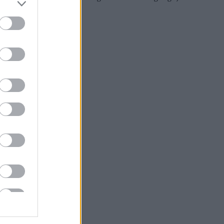
formen du
gliser.
ret.