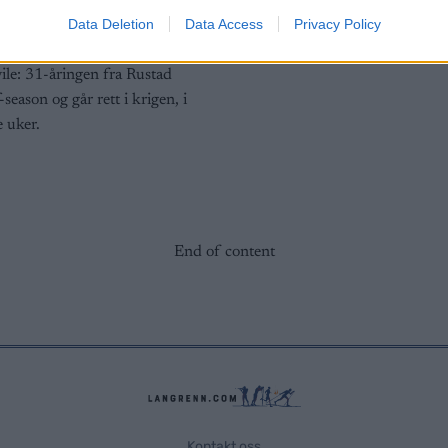
Data Deletion
Data Access
Privacy Policy
G SCHEVE
14.04.2025
ile: 31-åringen fra Rustad
season og går rett i krigen, i
e uker.
End of content
Kontakt oss