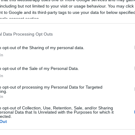
including but not limited to your visit or usage behaviour. You may click 
 to Google and its third-party tags to use your data for below specifi
ogle consent section.
l Data Processing Opt Outs
o opt-out of the Sharing of my personal data.
In
o opt-out of the Sale of my Personal Data.
In
Trening
får svar på alt
Advarer mot å la 
to opt-out of processing my Personal Data for Targeted
ing.
bli en «pausem
In
G SCHEVE
14.07.2025
o opt-out of Collection, Use, Retention, Sale, and/or Sharing
BY
INGEBORG SCHEVE
02.07.
økta både rå og nådeløs, men
ersonal Data that Is Unrelated with the Purposes for which it
lected.
unnværlig. Dette er
– Juli kan skille vinnerne fra 
Out
ofilens favorittøkt.
stagnerer. Feil valg nå kan kos