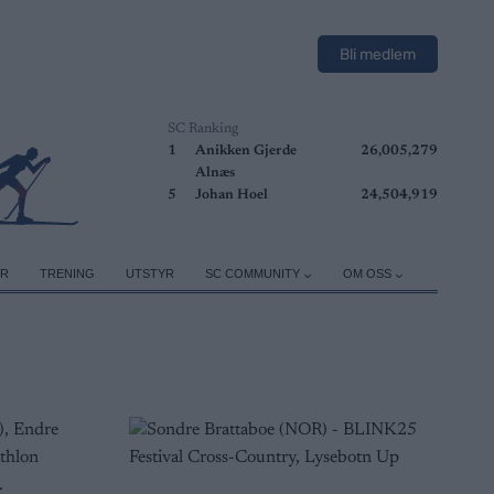
Bli medlem
SC Ranking
1
Anikken Gjerde
26,005,279
Alnæs
5
Johan Hoel
24,504,919
ER
TRENING
UTSTYR
SC COMMUNITY
OM OSS