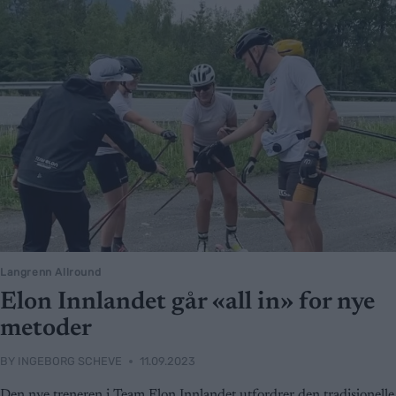
Langrenn Allround
Elon Innlandet går «all in» for nye
metoder
BY
INGEBORG SCHEVE
11.09.2023
Den nye treneren i Team Elon Innlandet utfordrer den tradisjonelle