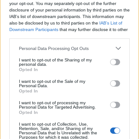
your opt-out. You may separately opt-out of the further
disclosure of your personal information by third parties on the
IAB’s list of downstream participants. This information may
also be disclosed by us to third parties on the
IAB’s List of
Downstream Participants
that may further disclose it to other
third parties.
Ski Classics
|
Trening
Please note that this website/app uses one or more Google
Petter Northug: – Har ikke trent så
Personal Data Processing Opt Outs
services and may gather and store information including but
mye siden 2017
not limited to your visit or usage behaviour. You may click to
I want to opt-out of the Sharing of my
personal data.
grant or deny consent to Google and its third-party tags to
Opted In
BY
INGEBORG SCHEVE
06.11.2022
use your data for below specified purposes in below Google
consent section.
I want to opt-out of the Sale of my
Petter Northug tar ikke lett på comebacken: Må tilbake til 2017 for
Personal Data.
å finne tilsvarende treningsvolum som det han har lagt ned de siste
Opted In
månedene.
I want to opt-out of processing my
Personal Data for Targeted Advertising.
Opted In
I want to opt-out of Collection, Use,
Retention, Sale, and/or Sharing of my
Personal Data that Is Unrelated with the
Purposes for which it was collected.