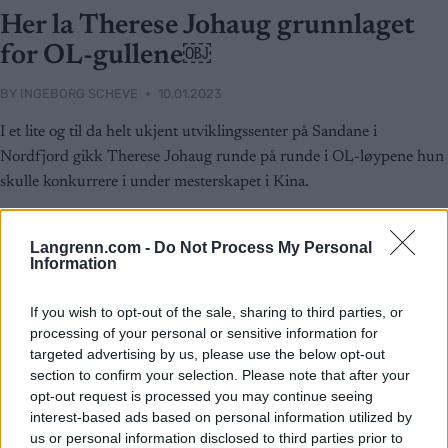
Her la Therese Johaug grunnlaget
for OL-gullene￼
BY
INGEBORG SCHEVE
10.01.2023
I et lite og til da helt ukjent utviklingssenter på Sandane i
Nordfjord gikk Therese Johaug runde på runde i OL-løypene hun
skulle konkurrere i under mesterskapet i Kina.
Langrenn.com -
Do Not Process My Personal
Information
If you wish to opt-out of the sale, sharing to third parties, or
processing of your personal or sensitive information for
targeted advertising by us, please use the below opt-out
section to confirm your selection. Please note that after your
opt-out request is processed you may continue seeing
interest-based ads based on personal information utilized by
us or personal information disclosed to third parties prior to