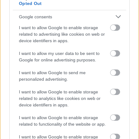
Opted Out
Google consents
I want to allow Google to enable storage
related to advertising like cookies on web or
device identifiers in apps.
I want to allow my user data to be sent to
Google for online advertising purposes.
I want to allow Google to send me
personalized advertising.
Langrenn Allround
|
Trening
– Jeg har aldri trent så dårlig i
I want to allow Google to enable storage
perioden mai-juni-juli noen gang
related to analytics like cookies on web or
device identifiers in apps.
BY
INGEBORG SCHEVE
18.07.2022
I want to allow Google to enable storage
Så langt har sesongoppkjøringen vært en katastrofe for Kari Øyre
related to functionality of the website or app.
Slind. Nå tar hun grep for å sikre VM-billetten til mesterskapet i
I want to allow Google to enable storage
Planica til vinteren.