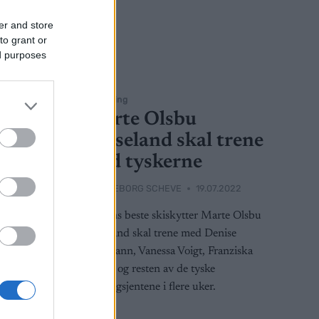
er and store
to grant or
ed purposes
Skiskyting
 om
Marte Olsbu
Røiseland skal trene
– fikk
med tyskerne
BY
INGEBORG SCHEVE
19.07.2022
Verdens beste skiskytter Marte Olsbu
Røiseland skal trene med Denise
arer seg
Herrmann, Vanessa Voigt, Franziska
tersund.
Preuss og resten av de tyske
landslagsjentene i flere uker.