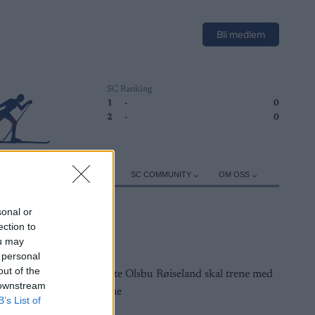
Bli medlem
SC Ranking
1
-
0
2
-
0
ER
TRENING
UTSTYR
SC COMMUNITY
OM OSS
sonal or
ection to
ou may
 personal
out of the
 downstream
B’s List of