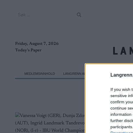
Skip
to
Søk
content
etter:
Friday, August 7, 2026
Today's Paper
MEDLEMSINNHOLD
LANGRENN ALLROUND
SKI CLASSICS
Langrenn
If you wish 
sensitive in
confirm you
continue se
information 
further disc
participants