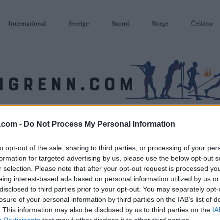
International
Sverige
Suomi
Norge
Čeština
SKISKYTING
RULLESKI
ORIENTERING
TERMINLISTER & RESULTAT
.com -
Do Not Process My Personal Information
to opt-out of the sale, sharing to third parties, or processing of your per
formation for targeted advertising by us, please use the below opt-out s
r selection. Please note that after your opt-out request is processed y
eing interest-based ads based on personal information utilized by us or
disclosed to third parties prior to your opt-out. You may separately opt-
losure of your personal information by third parties on the IAB’s list of
. This information may also be disclosed by us to third parties on the
IA