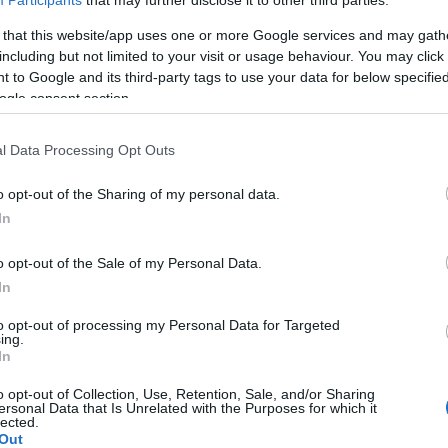
Participants
that may further disclose it to other third parties.
 that this website/app uses one or more Google services and may gath
including but not limited to your visit or usage behaviour. You may click 
 to Google and its third-party tags to use your data for below specifi
ogle consent section.
Skiskyting
l Data Processing Opt Outs
 sette karrieren
Arnekleiv skjøt
use
sin første
o opt-out of the Sharing of my personal data.
In
verdenscupseier 
G SCHEVE
04.08.2024
bom
o opt-out of the Sale of my Personal Data.
er en av verdens beste på
In
BY
HEDDA WESTBY
03.12.2023
og ble nummer åtte i
en sammenlagt. Så ble hun
to opt-out of processing my Personal Data for Targeted
Franske Lou Jeanmonnot forsv
ing.
å sette skiskytterkarrieren på
In
under kvinnenes jaktstart i Ös
Tre norske blant de ti beste.
o opt-out of Collection, Use, Retention, Sale, and/or Sharing
ersonal Data that Is Unrelated with the Purposes for which it
lected.
Out