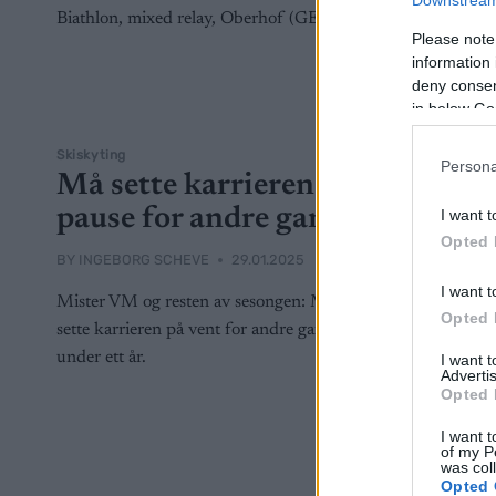
Downstream 
Please note
information 
deny consent
in below Go
Skiskyting
Skiskyting
Persona
Må sette karrieren på
Måtte
pause for andre gang
på pa
I want t
Opted 
BY
INGEBORG SCHEVE
29.01.2025
BY
INGEBOR
I want t
Mister VM og resten av sesongen: Må
26-åringen 
Opted 
sette karrieren på vent for andre gang på
standplass 
under ett år.
verdenscup
I want 
Advertis
tvunget til 
Opted 
vent.
I want t
of my P
was col
Opted 