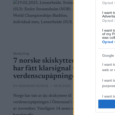
Opted 
I want 
Advertis
Opted 
I want t
of my P
was col
Opted 
Skiskyting
Google 
7 norske skiskyttere
I want t
har fått klarsignal til
web or d
verdenscupåpningen
I want t
purpose
BY
INGEBORG SCHEVE
04.10.2025
Norge har tatt ut sju skiskyttere til
I want 
verdenscupåpningen i Östersund i slutten
av november. Ytterligere 14 anses som
I want t
web or d