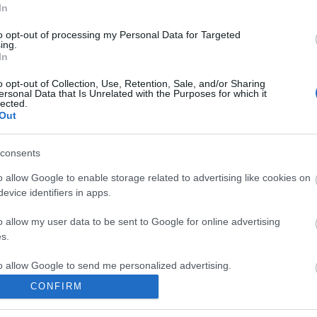
In
to opt-out of processing my Personal Data for Targeted
ing.
In
o opt-out of Collection, Use, Retention, Sale, and/or Sharing
ersonal Data that Is Unrelated with the Purposes for which it
lected.
Out
consents
o allow Google to enable storage related to advertising like cookies on
evice identifiers in apps.
o allow my user data to be sent to Google for online advertising
s.
to allow Google to send me personalized advertising.
CONFIRM
o allow Google to enable storage related to analytics like cookies on
evice identifiers in apps.