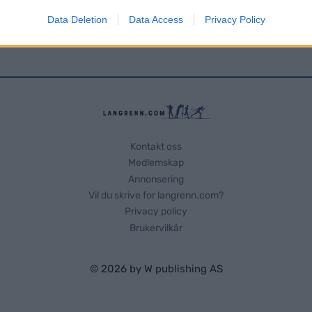
Data Deletion
Data Access
Privacy Policy
o allow Google to enable storage related to functionality of the website
o allow Google to enable storage related to personalization.
o allow Google to enable storage related to security, including
cation functionality and fraud prevention, and other user protection.
Kontakt oss
Medlemskap
Annonsering
Vil du skrive for langrenn.com?
Privacy policy
Brukervilkår
© 2026 by
W publishing AS