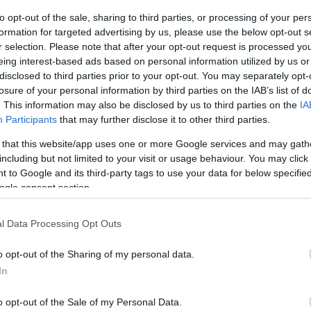
to opt-out of the sale, sharing to third parties, or processing of your per
formation for targeted advertising by us, please use the below opt-out s
r selection. Please note that after your opt-out request is processed y
eing interest-based ads based on personal information utilized by us or
disclosed to third parties prior to your opt-out. You may separately opt-
losure of your personal information by third parties on the IAB’s list of
Skiskyting
. This information may also be disclosed by us to third parties on the
IA
er vanskelig å
Norge med stjer
Participants
that may further disclose it to other third parties.
til stafett-åpnin
 that this website/app uses one or more Google services and may gath
Östersund
including but not limited to your visit or usage behaviour. You may click 
G SCHEVE
29.11.2025
 to Google and its third-party tags to use your data for below specifi
BY
INGEBORG SCHEVE
28.11.2
ogle consent section.
ndt de franske
tjernene kaster skygger over
Landslagsledelsen har tatt ut la
l Data Processing Opt Outs
tarten i Östersund. Nå gjør
stafettene på lørdag ettermidda
eide seg klar til møte
dag av verdenscupåpningen i 
o opt-out of the Sharing of my personal data.
r første gang siden alt smalt.
Dette er Norges lagoppstilling.
In
o opt-out of the Sale of my Personal Data.