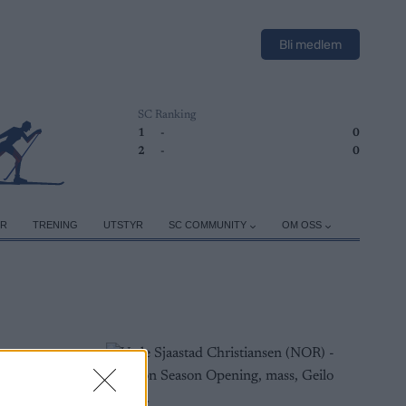
Bli medlem
SC Ranking
1
-
0
2
-
0
ER
TRENING
UTSTYR
SC COMMUNITY
OM OSS