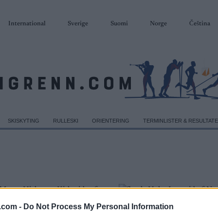
International
Sverige
Suomi
Norge
Čeština
SKISKYTING
RULLESKI
ORIENTERING
TERMINLISTER & RESULTAT
.com -
Do Not Process My Personal Information