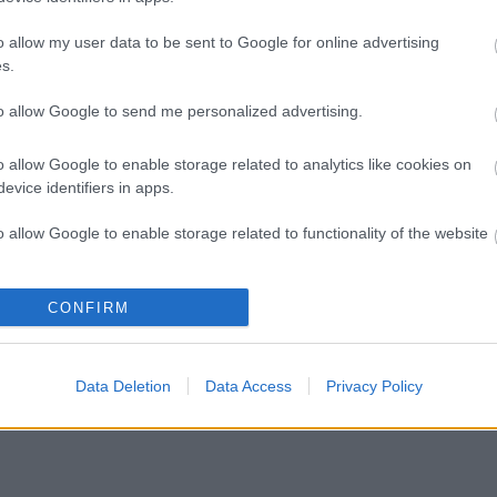
o. Her er alt av program,
Samtlige nordmenn var blant d
lagoppstilling og detaljer.
beste.
o allow my user data to be sent to Google for online advertising
s.
to allow Google to send me personalized advertising.
o allow Google to enable storage related to analytics like cookies on
evice identifiers in apps.
o allow Google to enable storage related to functionality of the website
o allow Google to enable storage related to personalization.
CONFIRM
o allow Google to enable storage related to security, including
cation functionality and fraud prevention, and other user protection.
Data Deletion
Data Access
Privacy Policy