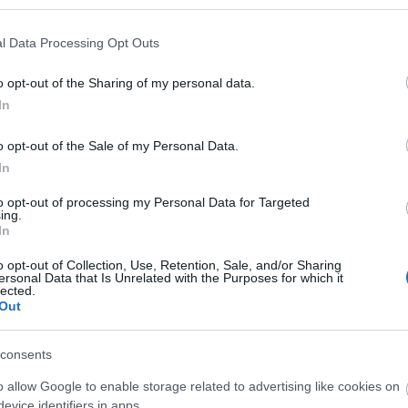
l Data Processing Opt Outs
o opt-out of the Sharing of my personal data.
In
o opt-out of the Sale of my Personal Data.
In
to opt-out of processing my Personal Data for Targeted
ing.
Skiskyting
In
 i skiskytter-
Norge tapetsert
o opt-out of Collection, Use, Retention, Sale, and/or Sharing
lt av program
pallen på VM-
ersonal Data that Is Unrelated with the Purposes for which it
lected.
rttider onsdag
jaktstarten
Out
G SCHEVE
14.02.2024
BY
HEDDA WESTBY
11.02.2024
consents
d er det klart for 20
Det var ventet en intens VM-ja
o allow Google to enable storage related to advertising like cookies on
normalprogram i skiskytter-VM
søndag, og Norge tapetserte pa
evice identifiers in apps.