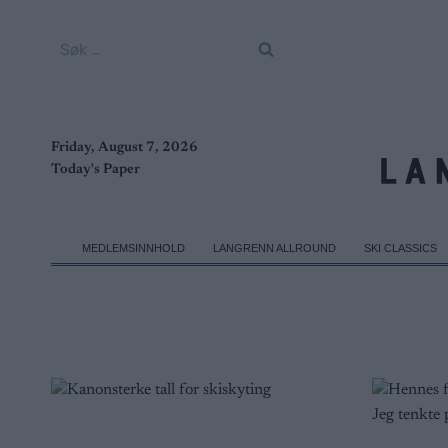
Skip
to
Søk
content
etter:
Friday, August 7, 2026
Today's Paper
MEDLEMSINNHOLD
LANGRENN ALLROUND
SKI CLASSICS