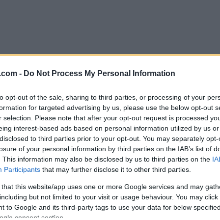
Skiskyting
.com -
Do Not Process My Personal Information
s første
Ny VM-nedtur f
duelle VM-gull:
Norge: – Vi er i 
to opt-out of the sale, sharing to third parties, or processing of your per
formation for targeted advertising by us, please use the below opt-out s
tenkte på
krise
r selection. Please note that after your opt-out request is processed y
ren min
eing interest-based ads based on personal information utilized by us or
BY
HEDDA WESTBY
17.02.2024
disclosed to third parties prior to your opt-out. You may separately opt-
WESTBY
18.02.2024
losure of your personal information by third parties on the IAB’s list of
Nok en nedtur for Norge og d
. This information may also be disclosed by us to third parties on the
IA
jentene i VM i skiskyting. Fran
aisaz-Bouchet gikk som en
Participants
that may further disclose it to other third parties.
kapret nesten alle gullmedalje
tet inn på siste skyting.
hittil – det gjorde de også i dag
 that this website/app uses one or more Google services and may gath
dte seg over munnen da hun
including but not limited to your visit or usage behaviour. You may click 
reff. Da ble hun verdensmester.
 to Google and its third-party tags to use your data for below specifi
ogle consent section.