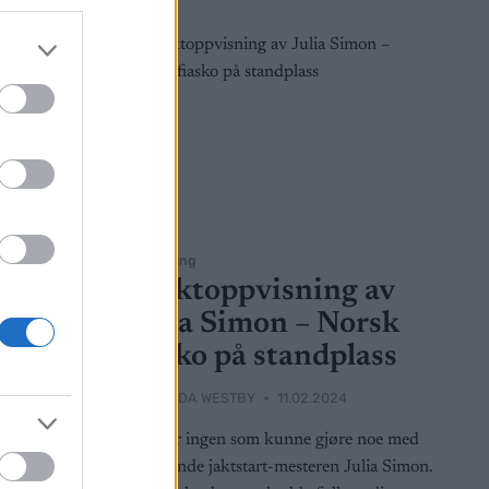
Skiskyting
e
Maktoppvisning av
Julia Simon – Norsk
fiasko på standplass
BY
HEDDA WESTBY
11.02.2024
ktstart
Det var ingen som kunne gjøre noe med
llen.
regjerende jaktstart-mesteren Julia Simon.