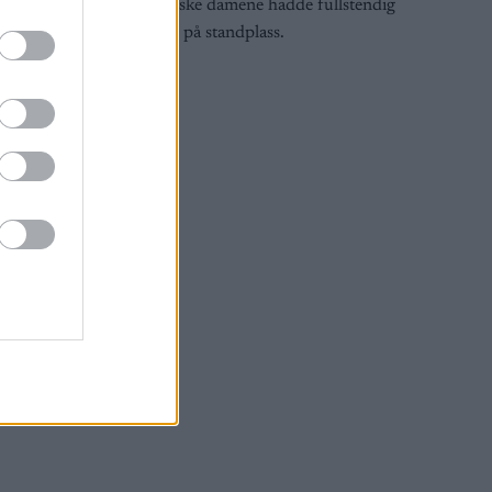
e åtte
De norske damene hadde fullstendig
sprekk på standplass.