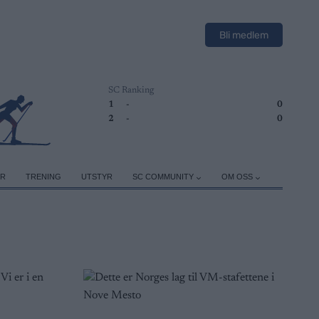
Bli medlem
SC Ranking
1
-
0
2
-
0
ER
TRENING
UTSTYR
SC COMMUNITY
OM OSS