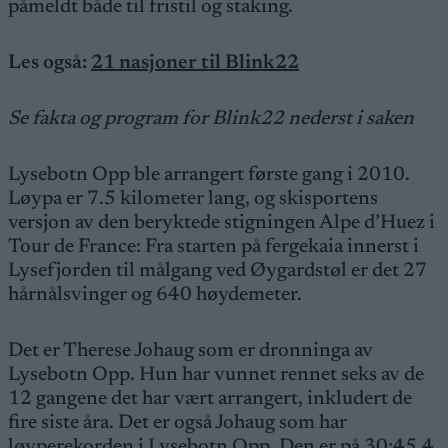
påmeldt både til fristil og staking.
Les også:
21 nasjoner til Blink22
Se fakta og program for Blink22 nederst i saken
Lysebotn Opp ble arrangert første gang i 2010.
Løypa er 7.5 kilometer lang, og skisportens
versjon av den beryktede stigningen Alpe d’Huez i
Tour de France: Fra starten på fergekaia innerst i
Lysefjorden til målgang ved Øygardstøl er det 27
hårnålsvinger og 640 høydemeter.
Det er Therese Johaug som er dronninga av
Lysebotn Opp. Hun har vunnet rennet seks av de
12 gangene det har vært arrangert, inkludert de
fire siste åra. Det er også Johaug som har
løyperekorden i Lysebotn Opp. Den er på 30:45.4