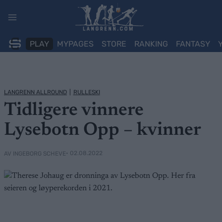
Skip
to
content
PLAY
MYPAGES
STORE
RANKING
FANTASY
LANGRENN ALLROUND
|
RULLESKI
Tidligere vinnere
Lysebotn Opp – kvinner
• 02.08.2022
AV INGEBORG SCHEVE