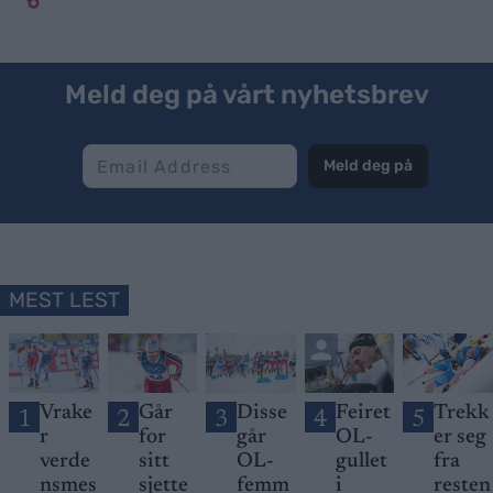
Meld deg på vårt nyhetsbrev
Meld deg på
MEST LEST
Vrake
Går
Disse
Feiret
Trekk
1
2
3
4
5
r
for
går
OL-
er seg
verde
sitt
OL-
gullet
fra
nsmes
sjette
femm
i
resten