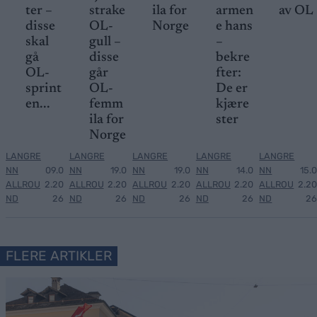
ter –
strake
ila for
armen
av OL
disse
OL-
Norge
e hans
skal
gull –
–
gå
disse
bekre
OL-
går
fter:
sprint
OL-
De er
en...
femm
kjære
ila for
ster
Norge
LANGRE
LANGRE
LANGRE
LANGRE
LANGRE
NN
09.0
NN
19.0
NN
19.0
NN
14.0
NN
15.0
ALLROU
2.20
ALLROU
2.20
ALLROU
2.20
ALLROU
2.20
ALLROU
2.20
ND
26
ND
26
ND
26
ND
26
ND
26
FLERE ARTIKLER