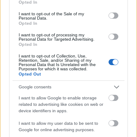
18:50: Start Blink Classics 26km/13km, Ålgård
Opted In
use your data for below specified purposes in below Google
21:30: Gratiskonsert med Hellbillies, Ålgård
consent section.
I want to opt-out of the Sale of my
Premieutdeling på Ålgård etter målgang
Personal Data.
Opted In
Sending på NRK1
I want to opt-out of processing my
Personal Data for Targeted Advertising.
Startlister og detaljer Blink Classics
Opted In
I want to opt-out of Collection, Use,
Fredag 5. august:
Sandnes sentrum
Retention, Sale, and/or Sharing of my
Personal Data that Is Unrelated with the
07:00-14:00: Skiskyting og langrenn,
Purposes for which it was collected.
aldersbestemte klasser
Opted Out
12:00-21:00: Barneaktiviteter i Rutenparken
Google consents
14:00: Show med Superbussen og Fantorangen
15:30-15:50: Prolog langrenn, menn og kvinner
I want to allow Google to enable storage
15:55:16:50: Skiskyting, duell kvinner og menn
related to advertising like cookies on web or
17:00: Show med Superbussen og Fantorangen
device identifiers in apps.
17:10-18:25: Skiskyting, supersprint
I want to allow my user data to be sent to
kvalifisering
Google for online advertising purposes.
18:25-18:55: Langrenn, 10km fellesstart kvinner