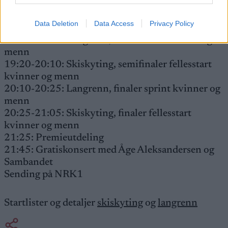
kvinner og menn
17:45-18:50: Langrenn, kvartfinaler kvinner og
Data Deletion
Data Access
Privacy Policy
menn
18:55-19:20: Langrenn, semifinaler kvinner og
menn
19:20-20:10: Skiskyting, semifinaler fellesstart
kvinner og menn
20:10-20:25: Langrenn, finaler sprint kvinner og
menn
20:25-21:05: Skiskyting, finaler fellesstart
kvinner og menn
21:25: Premieutdeling
21:45: Gratiskonsert med Åge Aleksandersen og
Sambandet
Sending på NRK1
Startlister og detaljer
skiskyting
og
langrenn