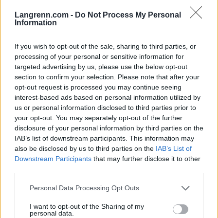
Langrenn.com -
Do Not Process My Personal
Information
Onsdag 3. august:
Lysebotn/Øygardstøl
11:30: Start 1km
If you wish to opt-out of the sale, sharing to third parties, or
11:30: Start 2km
processing of your personal or sensitive information for
12:15: Start Lysebotn OPP 7.5km fristil, kvinner
targeted advertising by us, please use the below opt-out
senior og junior
section to confirm your selection. Please note that after your
14:00: Start Lysebotn OPP 7.5km staking,
opt-out request is processed you may continue seeing
kvinner og menn
interest-based ads based on personal information utilized by
us or personal information disclosed to third parties prior to
15:15: Start Lysebotn OPP 7.5km fristil, menn
your opt-out. You may separately opt-out of the further
senior og junior
disclosure of your personal information by third parties on the
Premieutdeling på Øygardstøl etter målgang
IAB’s list of downstream participants. This information may
Sending på NRK1
also be disclosed by us to third parties on the
IAB’s List of
Downstream Participants
that may further disclose it to other
third parties.
Startlister og detaljer Lysebotn OPP
Please note that this website/app uses one or more Google
Personal Data Processing Opt Outs
services and may gather and store information including but
Torsdag 4. august:
Ålgård
not limited to your visit or usage behaviour. You may click to
I want to opt-out of the Sharing of my
18:45: Start Blink Classics 50km, Ålgård
personal data.
grant or deny consent to Google and its third-party tags to