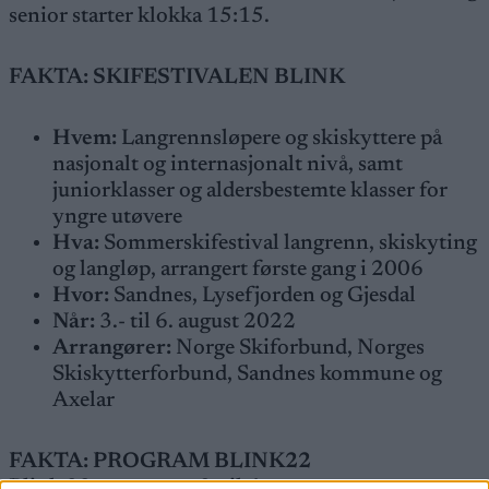
senior starter klokka 15:15.
FAKTA: SKIFESTIVALEN BLINK
Hvem:
Langrennsløpere og skiskyttere på
nasjonalt og internasjonalt nivå, samt
juniorklasser og aldersbestemte klasser for
yngre utøvere
Hva:
Sommerskifestival langrenn, skiskyting
og langløp, arrangert første gang i 2006
Hvor:
Sandnes, Lysefjorden og Gjesdal
Når:
3.- til 6. august 2022
Arrangører:
Norge Skiforbund, Norges
Skiskytterforbund, Sandnes kommune og
Axelar
FAKTA: PROGRAM BLINK22
Blink 22
arrangeres 3. til 6. august.