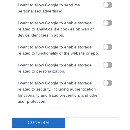
18:55-19:45: Skiskyting, supersprint finale
I want to allow Google to send me
kvinner og menn
personalized advertising.
19:45-20:25: Langrenn, 15km fellesstart menn
20:45: Premieutdeling
I want to allow Google to enable storage
related to analytics like cookies on web or
21:00: Gratiskonsert med CC Cowboys
device identifiers in apps.
Sending på NRK1
I want to allow Google to enable storage
Startlister og detaljer
skiskyting
og
langrenn
related to functionality of the website or app.
I want to allow Google to enable storage
Lørdag 6. august:
Sandnes sentrum
related to personalization.
08:30-14:30: Skiskyting og langrenn,
aldersbestemte klasser
I want to allow Google to enable storage
related to security, including authentication
11.00-12:00: Grats brunsj
functionality and fraud prevention, and other
12:00-21:00: Barneaktiviteter i Rutenparken
user protection.
14:00: Show med Superbussen og Fantorangen
15:20-15:40: Langrenn, prolog kvinner og menn
16:00: Show med Superbussen og Fantorangen
CONFIRM
15:45-17:40: Skiskyting, kvartfinale fellesstart