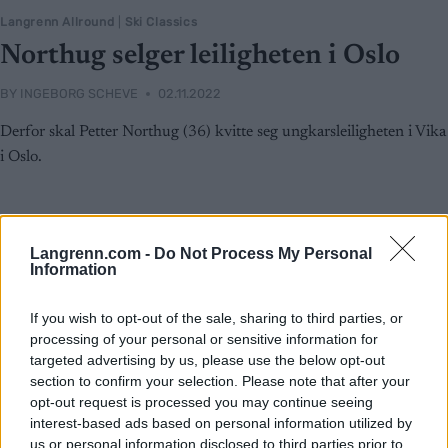
Langrenn Allround
|
Ski Classics
Northug selger leiligheten i Oslo
BY
INGEBORG SCHEVE
02.11.2022
Derfor skal Petter Northug (36) kvitte seg ungkarsleiligheten i Vika
i Oslo.
Langrenn.com -
Do Not Process My Personal
Information
If you wish to opt-out of the sale, sharing to third parties, or
processing of your personal or sensitive information for
targeted advertising by us, please use the below opt-out
section to confirm your selection. Please note that after your
opt-out request is processed you may continue seeing
interest-based ads based on personal information utilized by
us or personal information disclosed to third parties prior to