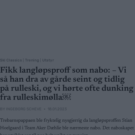
Ski Classics
|
Trening
|
Utstyr
Fikk langløpsproff som nabo: – Vi
så han dra av gårde seint og tidlig
på rulleski, og vi hørte ofte dunking
fra rulleskimølla￼
BY
INGEBORG SCHEVE
18.01.2023
Trebarnspappaen ble fryktelig nysgjerrig da langløpsproffen Stian
Hoelgaard i Team Aker Dæhlie ble nærmeste nabo. Det naboskapet