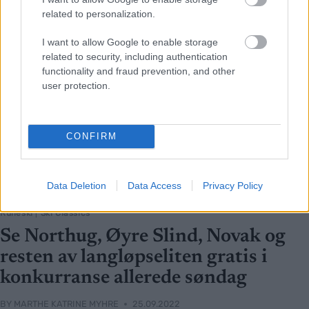
related to personalization.
I want to allow Google to enable storage
related to security, including authentication
functionality and fraud prevention, and other
user protection.
CONFIRM
Data Deletion
Data Access
Privacy Policy
Rulleski
|
Ski Classics
Se Northug, Øyre Slind, Novak og
resten av langløpseliten gratis i
konkurranse allerede søndag
BY
MARTHE KATRINE MYHRE
25.09.2022