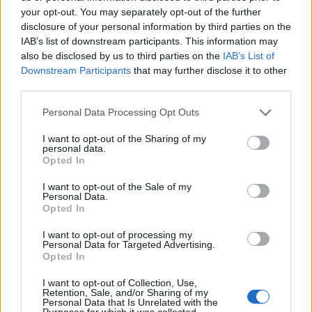
your opt-out. You may separately opt-out of the further
disclosure of your personal information by third parties on the
IAB’s list of downstream participants. This information may
also be disclosed by us to third parties on the
IAB’s List of
Downstream Participants
that may further disclose it to other
Ski Classics
third parties.
Petter Northug mener alvor
Please note that this website/app uses one or more Google
Personal Data Processing Opt Outs
BY
MARTHE KATRINE MYHRE
28.09.2022
services and may gather and store information including but
not limited to your visit or usage behaviour. You may click to
I want to opt-out of the Sharing of my
Petter Northug har stiftet sitt eget lag i Ski Classics og har store
personal data.
grant or deny consent to Google and its third-party tags to
Opted In
ambisjoner om å skape et av de beste lagene i langløpssirkuset.
use your data for below specified purposes in below Google
consent section.
I want to opt-out of the Sale of my
Personal Data.
Opted In
I want to opt-out of processing my
Personal Data for Targeted Advertising.
Opted In
I want to opt-out of Collection, Use,
Retention, Sale, and/or Sharing of my
Personal Data that Is Unrelated with the
Purposes for which it was collected.