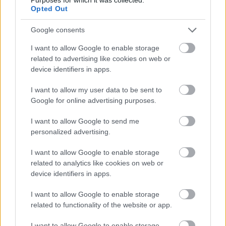
Opted Out
Google consents
I want to allow Google to enable storage
related to advertising like cookies on web or
device identifiers in apps.
I want to allow my user data to be sent to
Ski Classics
Google for online advertising purposes.
Ny merittert skiløper går over til
langløp
I want to allow Google to send me
personalized advertising.
BY
MARTHE KATRINE MYHRE
28.09.2022
I want to allow Google to enable storage
Den doble juniorverdensmesteren Eirik Sverdrup Augdal skal satse
related to analytics like cookies on web or
langløp kommende sesong og blir en del av Ski Classics. Nå er det
device identifiers in apps.
klart hvilket lag han skal representere.
I want to allow Google to enable storage
related to functionality of the website or app.
I want to allow Google to enable storage