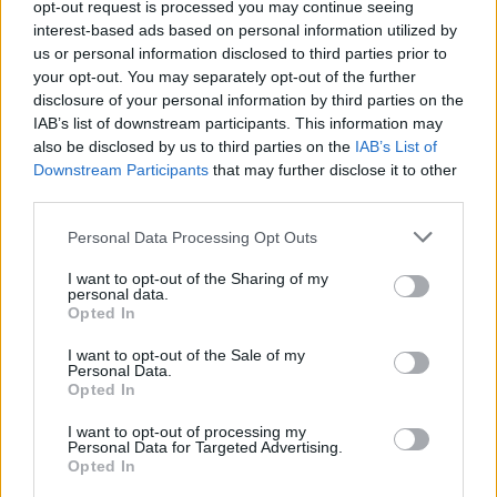
opt-out request is processed you may continue seeing
interest-based ads based on personal information utilized by
us or personal information disclosed to third parties prior to
your opt-out. You may separately opt-out of the further
Rulleski
disclosure of your personal information by third parties on the
Regelrett utklassing – beste norske
IAB’s list of downstream participants. This information may
på tredjeplass
also be disclosed by us to third parties on the
IAB’s List of
Downstream Participants
that may further disclose it to other
BY
INGEBORG SCHEVE
31.08.2025
third parties.
Please note that this website/app uses one or more Google
Den tidligere verdensmesteren avsluttet sesongen som en skygge av
Personal Data Processing Opt Outs
services and may gather and store information including but
seg selv i mars. Nå slår 27-åringen tilbake med to verdenscupseire
not limited to your visit or usage behaviour. You may click to
I want to opt-out of the Sharing of my
på tre dager.
personal data.
grant or deny consent to Google and its third-party tags to
Opted In
use your data for below specified purposes in below Google
consent section.
I want to opt-out of the Sale of my
Personal Data.
Opted In
I want to opt-out of processing my
Personal Data for Targeted Advertising.
Opted In