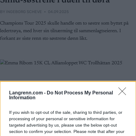
Slind-søstrene i duell til døra
BY
INGEBORG SCHEVE
04.09.2025
Champions Tour 2025 skulle handle om to søstre som byttet på
ledertrøya, med hver sin tilnærming til sammenlagtseieren. I
forkant av siste renn sto søstrene dønn likt.
Langrenn.com -
Do Not Process My Personal
Information
If you wish to opt-out of the sale, sharing to third parties, or
processing of your personal or sensitive information for
targeted advertising by us, please use the below opt-out
section to confirm your selection. Please note that after your