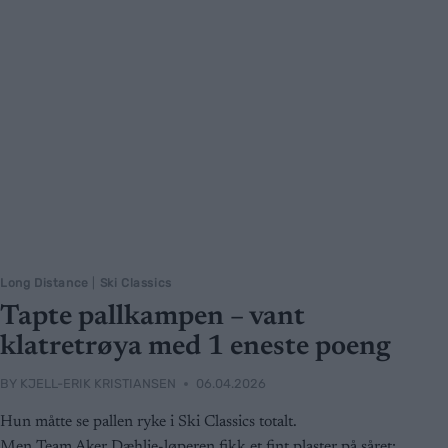
Long Distance
|
Ski Classics
Tapte pallkampen – vant
klatretrøya med 1 eneste poeng
BY
KJELL-ERIK KRISTIANSEN
06.04.2026
Hun måtte se pallen ryke i Ski Classics totalt.
Men Team Aker Dæhlie-løperen fikk et fint plaster på såret: