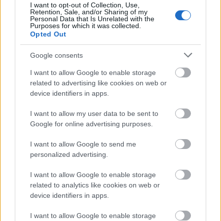
I want to opt-out of Collection, Use,
Retention, Sale, and/or Sharing of my
Personal Data that Is Unrelated with the
Purposes for which it was collected.
Opted Out
Google consents
I want to allow Google to enable storage
related to advertising like cookies on web or
device identifiers in apps.
Rulleski
|
Ski Classics
I want to allow my user data to be sent to
Slind-sjokk: Silje danker ut Astrid –
Google for online advertising purposes.
leder Champions Tour
I want to allow Google to send me
BY
INGEBORG SCHEVE
11.08.2025
personalized advertising.
Etter Blink-helga er det Silje Øyre Slind – ikke superstjerna Astrid
I want to allow Google to enable storage
– som leder Champions Tour 2025. I herreklassen troner en norsk
related to analytics like cookies on web or
outsider.
device identifiers in apps.
I want to allow Google to enable storage