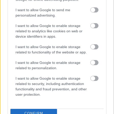
Dario Cologna fortsetter karrieren i
I want to allow Google to send me
Ski Classics
personalized advertising.
BY
MARTHE KATRINE MYHRE
06.07.2022
I want to allow Google to enable storage
related to analytics like cookies on web or
I midten av juni ble det nye Team Aker Daehlie presentert på en
device identifiers in apps.
pressekonferanse i Oslo. Teamet har med seg en rekke
I want to allow Google to enable storage
idrettsutøvere på et veldig høyt nivå som konkurrerer både i Ski
related to functionality of the website or app.
Classics, vanlig tradisjonell langrenn og i paralangrenn. I tillegg til
dette ønsket teamet å gi unge løpere en unik mulighet til å utvikle
I want to allow Google to enable storage
seg med et «neste generasjons-lag». Teamet har også rekruttert to
related to personalization.
svært kjente mentorer i Maja Dahlqvist og Dario Cologna.
I want to allow Google to enable storage
related to security, including authentication
functionality and fraud prevention, and other
user protection.
CONFIRM