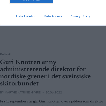
Data Deletion
Data Access
Privacy Policy
Rulleski
Guri Knotten er ny
administrerende direktør for
nordiske grener i det sveitsiske
skiforbundet
BY
MARTHE KATRINE MYHRE
30.06.2022
Fra 1. september i år går Guri Knotten over i jobben som direktør