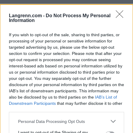
Langrenn.com -
Do Not Process My Personal
Information
If you wish to opt-out of the sale, sharing to third parties, or
processing of your personal or sensitive information for
targeted advertising by us, please use the below opt-out
section to confirm your selection. Please note that after your
opt-out request is processed you may continue seeing
interest-based ads based on personal information utilized by
us or personal information disclosed to third parties prior to
your opt-out. You may separately opt-out of the further
disclosure of your personal information by third parties on the
IAB’s list of downstream participants. This information may
also be disclosed by us to third parties on the
IAB’s List of
Langrenn Allround
Downstream Participants
that may further disclose it to other
Norsk trenerduo i spissen for VM-
third parties.
satsingen til Sveits
Please note that this website/app uses one or more Google
Personal Data Processing Opt Outs
services and may gather and store information including but
BY
INGEBORG SCHEVE
31.03.2024
not limited to your visit or usage behaviour. You may click to
I want to opt-out of the Sharing of my