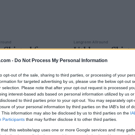
lround
Langrenn Allround
 Skistad for
Utklasser Skista
n igjen – på
Drammen – nor
.com -
Do Not Process My Personal Information
s egen
junior med
to opt-out of the sale, sharing to third parties, or processing of your per
mebane
kanonprolog
formation for targeted advertising by us, please use the below opt-out s
r selection. Please note that after your opt-out request is processed y
G SCHEVE
12.03.2026
BY
INGEBORG SCHEVE
12.03.
eing interest-based ads based on personal information utilized by us or
disclosed to third parties prior to your opt-out. You may separately opt-
g må Kristine Stavås Skistad
OL-mesteren med ny maktoppv
losure of your personal information by third parties on the IAB’s list of
t av en svenske. Denne gang på
prologen på sprinten i Dramm
. This information may also be disclosed by us to third parties on the
IA
, etter en uvanlig dramatisk
Kristine Stavås Skistad på hen
Participants
that may further disclose it to other third parties.
.
hjemmebane. Norsk junior me
 that this website/app uses one or more Google services and may gath
kanonprolog.