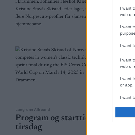
i Drammen. Johannes Høsflot Klæbo og
Høsflot Kl
I want t
Kristine Stavås Skistad leder laget, mens
verdenscup
web or d
flere Norgescup-profiler får sjansen på
Spenningen
hjemmebane.
skulle ta re
I want t
purpose
I want 
I want t
web or d
I want t
or app.
I want t
Langrenn Allround
Langrenn Al
I want t
Program og starttider
Stjern
authenti
tirsdag
verde