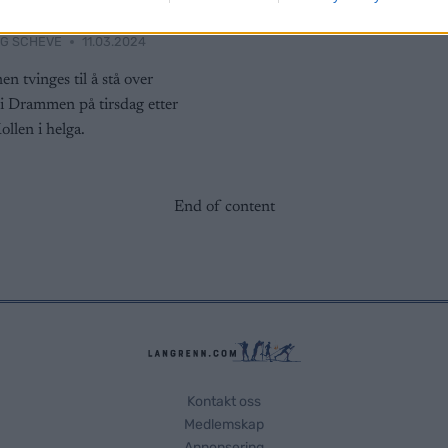
men
G SCHEVE
11.03.2024
en tvinges til å stå over
i Drammen på tirsdag etter
ollen i helga.
End of content
Kontakt oss
Medlemskap
Annonsering