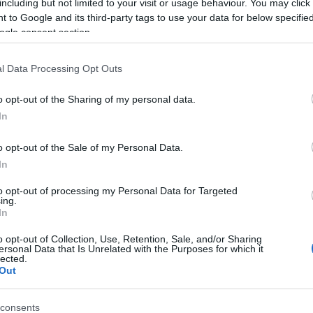
including but not limited to your visit or usage behaviour. You may click 
 to Google and its third-party tags to use your data for below specifi
ogle consent section.
l Data Processing Opt Outs
o opt-out of the Sharing of my personal data.
In
o opt-out of the Sale of my Personal Data.
In
lround
Langrenn Allround
to opt-out of processing my Personal Data for Targeted
 storeslem på
Klæbo vant
ing.
In
nten i
sprintprologen i
o opt-out of Collection, Use, Retention, Sale, and/or Sharing
men
Drammen
ersonal Data that Is Unrelated with the Purposes for which it
lected.
Out
G SCHEVE
12.03.2024
BY
INGEBORG SCHEVE
12.03.
ri noen tvil om at Johannes
Johannes Høsflot Klæbo var ra
consents