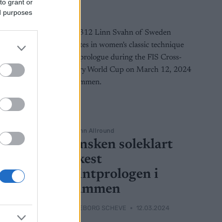
to grant or
ed purposes
Langrenn Allround
Svensken soleklart
raskest
sprintprologen i
Drammen
2024
BY
INGEBORG SCHEVE
12.03.2024
skest i