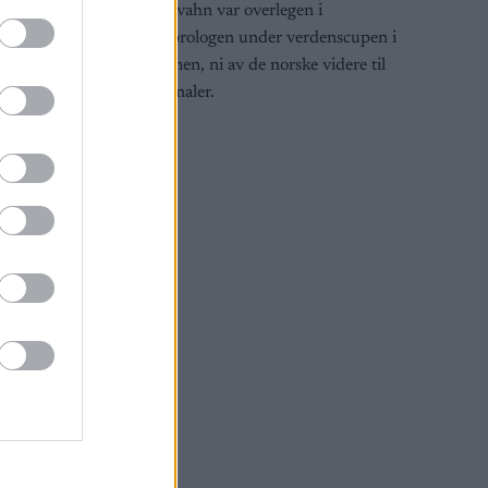
cupen i
Linn Svahn var overlegen i
l
sprintprologen under verdenscupen i
Drammen, ni av de norske videre til
kvartfinaler.