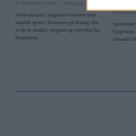
Dram
BY
INGEBORG SCHEVE
11.03.2024
BY
INGEBOR
Verdenscupen i langrenn fortsetter med
klassisk sprint i Drammen på tirsdag. Her
Sprintstjern
er alt av detaljer, program og starttider for
bysprinten 
bysprinten.
femmila i K