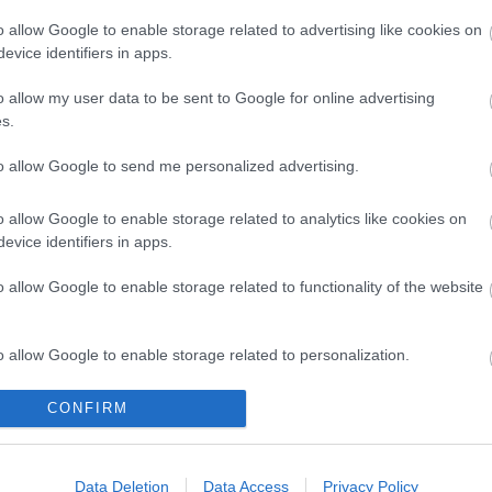
æbo skulle vinne
sprintprologen under verdens
o allow Google to enable storage related to advertising like cookies on
sprinten i Drammen.
Drammen, åtte norske videre ti
evice identifiers in apps.
 dreide seg om hvem som
kvartfinalene.
sten av pallen.
o allow my user data to be sent to Google for online advertising
s.
to allow Google to send me personalized advertising.
o allow Google to enable storage related to analytics like cookies on
evice identifiers in apps.
o allow Google to enable storage related to functionality of the website
o allow Google to enable storage related to personalization.
lround
o allow Google to enable storage related to security, including
CONFIRM
esprinter mister
cation functionality and fraud prevention, and other user protection.
nscupen i
Data Deletion
Data Access
Privacy Policy