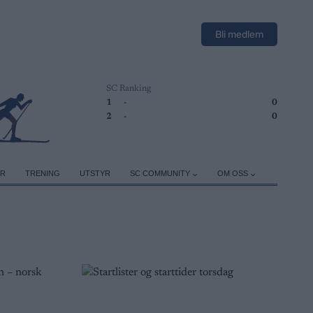
Bli medlem
SC Ranking
1
-
0
2
-
0
ER
TRENING
UTSTYR
SC COMMUNITY
OM OSS