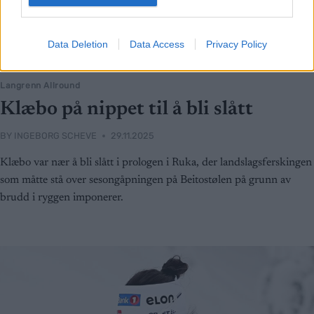
Data Deletion
Data Access
Privacy Policy
Langrenn Allround
Klæbo på nippet til å bli slått
BY
INGEBORG SCHEVE
29.11.2025
Klæbo var nær å bli slått i prologen i Ruka, der landslagsferskingen
som måtte stå over sesongåpningen på Beitostølen på grunn av
brudd i ryggen imponerer.