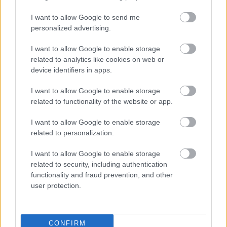
Langrenn Allround
I want to allow Google to send me
Knust etter prolog-exiten i Ruka
personalized advertising.
BY
INGEBORG SCHEVE
29.11.2025
I want to allow Google to enable storage
related to analytics like cookies on web or
Det skulle vært første steg mot en plass i den norske troppen til
device identifiers in apps.
OL, men ender i katastrofe allerede i prologen i Ruka. Nå kjenner
I want to allow Google to enable storage
de bare på motløshet.
related to functionality of the website or app.
I want to allow Google to enable storage
related to personalization.
I want to allow Google to enable storage
related to security, including authentication
functionality and fraud prevention, and other
user protection.
CONFIRM