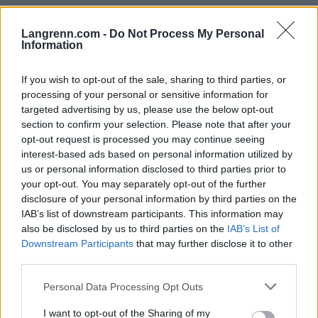
Langrenn.com -
Do Not Process My Personal
Information
If you wish to opt-out of the sale, sharing to third parties, or
processing of your personal or sensitive information for
targeted advertising by us, please use the below opt-out
section to confirm your selection. Please note that after your
opt-out request is processed you may continue seeing
interest-based ads based on personal information utilized by
us or personal information disclosed to third parties prior to
your opt-out. You may separately opt-out of the further
disclosure of your personal information by third parties on the
IAB’s list of downstream participants. This information may
also be disclosed by us to third parties on the
IAB’s List of
Downstream Participants
that may further disclose it to other
Langrenn Allround
third parties.
Slår tilbake etter VM-sølvet: –
Please note that this website/app uses one or more Google
Personal Data Processing Opt Outs
Deilig!
services and may gather and store information including but
not limited to your visit or usage behaviour. You may click to
I want to opt-out of the Sharing of my