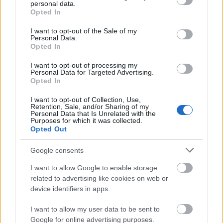
personal data.
BY
INGEBORG SCHEVE
29.11.2025
grant or deny consent to Google and its third-party tags to
Opted In
use your data for below specified purposes in below Google
Leker med svenskene gjennom tre heat, så slår hun knockout på
consent section.
I want to opt-out of the Sale of my
Personal Data.
rivalene i finalen i Ruka.
Opted In
I want to opt-out of processing my
Personal Data for Targeted Advertising.
Opted In
I want to opt-out of Collection, Use,
Retention, Sale, and/or Sharing of my
Personal Data that Is Unrelated with the
Purposes for which it was collected.
Opted Out
Google consents
I want to allow Google to enable storage
related to advertising like cookies on web or
device identifiers in apps.
I want to allow my user data to be sent to
Google for online advertising purposes.