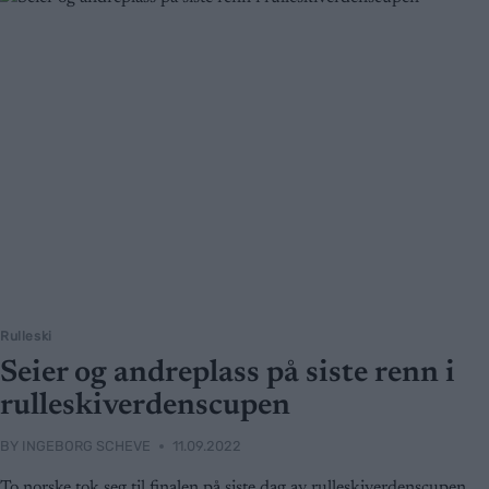
Rulleski
Seier og andreplass på siste renn i
rulleskiverdenscupen
BY
INGEBORG SCHEVE
11.09.2022
To norske tok seg til finalen på siste dag av rulleskiverdenscupen