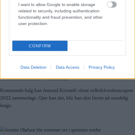
I want to allow Google to enable storage
related to security, including authentication
functionality and fraud prevention, and other
user protection.
CONFIRM
Langrenn Allround
|
Rulleski
Amund Korsæth kan vinne
rulleskiverdenscupen￼
Data Deletion
Data Access
Privacy Policy
BY
INGEBORG SCHEVE
06.09.2022
Kommende helg kan Amund Korsæth vinne rulleskiverdenscupen
2022 sammenlagt. Gjør han det, blir han den første på uendelig
lenge.