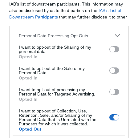
—
IAB’s list of downstream participants. This information may
also be disclosed by us to third parties on the
IAB’s List of
7. Patrick Fossum Kristoffersen, Gjerdrum IL/Norge, 4:36.6
Downstream Participants
that may further disclose it to other
Saken oppdateres
third parties.
Please note that this website/app uses one or more Google
Personal Data Processing Opt Outs
services and may gather and store information including but
not limited to your visit or usage behaviour. You may click to
I want to opt-out of the Sharing of my
personal data.
grant or deny consent to Google and its third-party tags to
Opted In
use your data for below specified purposes in below Google
consent section.
I want to opt-out of the Sale of my
Personal Data.
Opted In
I want to opt-out of processing my
Personal Data for Targeted Advertising.
Opted In
I want to opt-out of Collection, Use,
Retention, Sale, and/or Sharing of my
Personal Data that Is Unrelated with the
Purposes for which it was collected.
Opted Out