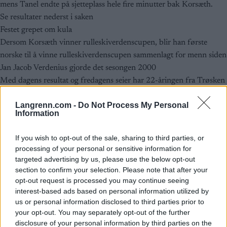
mens Tanel endte på sjetteplass hele fire minutter bak Korsæth.
Se resultater nederst i saken
Festet grepet om kula
Dersom Korsæth vinner rulleskiverdenscupen, blir han første
norske til å vinne rulleskiverdenscupen sammenlagt for menn siden
Jan Jacob Verdenius gjorde det sesongen 2000
Med dagens resultat og fredagens seier har 22-åringen fra Trøsken
IL, som går for den nye norske storsatsingen Team Aker Dæhlie,
Langrenn.com -
Do Not Process My Personal
sikret seg krystallkula for rulleskiverdenscupen 2022.
Information
Nå gjenstår det kun en 200 meter skøytesprint før årets
rulleskiverdenscup er historie. Den går søndag formiddag.
If you wish to opt-out of the sale, sharing to third parties, or
Selv om det fortsatt gjenstår ett renn av rulleskiverdenscupen, er
processing of your personal or sensitive information for
det nå matematisk umulig for fjorårets sammenlagtvinner Tanel å
targeted advertising by us, please use the below opt-out
snappe trofeet fra nordmannen.
section to confirm your selection. Please note that after your
opt-out request is processed you may continue seeing
Topp 3 menn senior, 14km klassisk
interest-based ads based on personal information utilized by
1. Amund Korsæth, Gjerdrum IL/Norge, 54:25.1
us or personal information disclosed to third parties prior to
2. Luca Curti, Italia, +4.8
your opt-out. You may separately opt-out of the further
3. Michael Galassi, Italia, +1:27.4
disclosure of your personal information by third parties on the