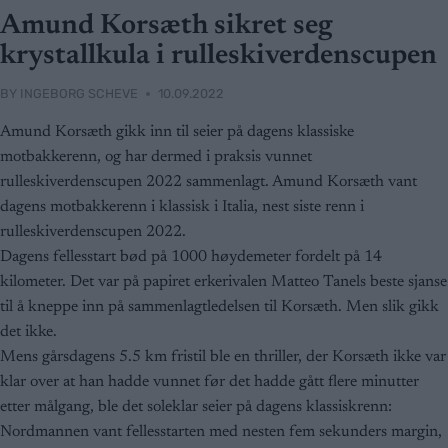
Amund Korsæth sikret seg
krystallkula i rulleskiverdenscupen
BY
INGEBORG SCHEVE
10.09.2022
Amund Korsæth gikk inn til seier på dagens klassiske
motbakkerenn, og har dermed i praksis vunnet
rulleskiverdenscupen 2022 sammenlagt. Amund Korsæth vant
dagens motbakkerenn i klassisk i Italia, nest siste renn i
rulleskiverdenscupen 2022.
Dagens fellesstart bød på 1000 høydemeter fordelt på 14
kilometer. Det var på papiret erkerivalen Matteo Tanels beste sjanse
til å kneppe inn på sammenlagtledelsen til Korsæth. Men slik gikk
det ikke.
Mens gårsdagens 5.5 km fristil ble en thriller, der Korsæth ikke var
klar over at han hadde vunnet før det hadde gått flere minutter
etter målgang, ble det soleklar seier på dagens klassiskrenn:
Nordmannen vant fellesstarten med nesten fem sekunders margin,