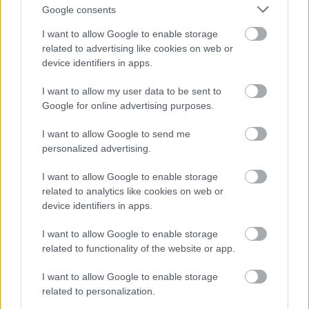
Rulleski
Google consents
Ny seier til Amund Korsæth i
I want to allow Google to enable storage
rulleskiverdenscupen
related to advertising like cookies on web or
device identifiers in apps.
BY
INGEBORG SCHEVE
09.09.2022
I want to allow my user data to be sent to
Amund Korsæth vant dagens 5.5 kilometer fristil i
Google for online advertising purposes.
rulleskiverdenscupen og øker sammenlagtledelsen i cupen,
ytterligere to norske i blant de topp fem på første dag av
I want to allow Google to send me
personalized advertising.
finalerunden i Italia.
I want to allow Google to enable storage
related to analytics like cookies on web or
device identifiers in apps.
I want to allow Google to enable storage
related to functionality of the website or app.
I want to allow Google to enable storage
related to personalization.