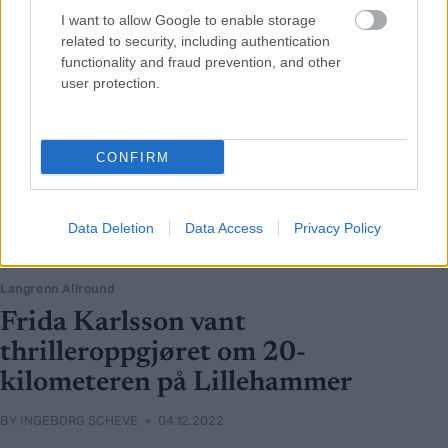
I want to allow Google to enable storage
related to security, including authentication
functionality and fraud prevention, and other
user protection.
CONFIRM
Data Deletion
Data Access
Privacy Policy
Langrenn Allround
Frida Karlsson vant
thrilleroppgjøret om 20-
kilometeren på Lillehammer
BY
INGEBORG SCHEVE
04.12.2022