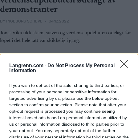
verdenscupdebuten ødelagt av
demonstranter
BY
INGEBORG SCHEVE
04.12.2022
Jonas Vika fikk skien, staven og verdenscupdebuten ødelagt før
løpet i det hele tatt var skikkelig i gang.
Langrenn.com -
Do Not Process My Personal
Information
If you wish to opt-out of the sale, sharing to third parties, or
processing of your personal or sensitive information for
targeted advertising by us, please use the below opt-out
section to confirm your selection. Please note that after your
opt-out request is processed you may continue seeing
interest-based ads based on personal information utilized by
us or personal information disclosed to third parties prior to
your opt-out. You may separately opt-out of the further
disclosure of your personal information by third parties on the