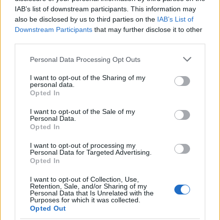
IAB’s list of downstream participants. This information may
also be disclosed by us to third parties on the
IAB’s List of
Downstream Participants
that may further disclose it to other
Langrenn Allround
third parties.
De beste bildene fra verdenscupen
Please note that this website/app uses one or more Google
Personal Data Processing Opt Outs
på Lillehammer
services and may gather and store information including but
not limited to your visit or usage behaviour. You may click to
I want to opt-out of the Sharing of my
personal data.
BY
INGEBORG SCHEVE
04.12.2022
grant or deny consent to Google and its third-party tags to
Opted In
use your data for below specified purposes in below Google
Langrenn.com har plukket ut de beste bildene fra
consent section.
I want to opt-out of the Sale of my
verdenscuprunden på Lillehammer i helga.
Personal Data.
Opted In
I want to opt-out of processing my
Personal Data for Targeted Advertising.
Opted In
I want to opt-out of Collection, Use,
Retention, Sale, and/or Sharing of my
Personal Data that Is Unrelated with the
Purposes for which it was collected.
Opted Out