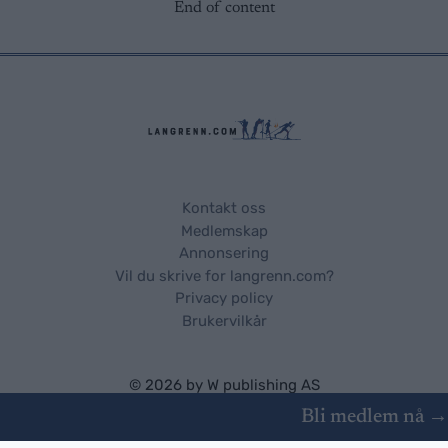
End of content
Kontakt oss
Medlemskap
Annonsering
Vil du skrive for langrenn.com?
Privacy policy
Brukervilkår
© 2026 by
W publishing AS
Bli medlem nå →