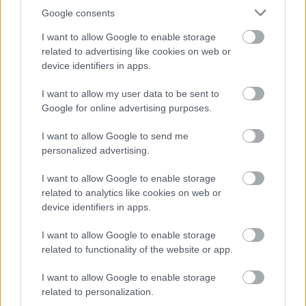
Google consents
I want to allow Google to enable storage
related to advertising like cookies on web or
device identifiers in apps.
I want to allow my user data to be sent to
Google for online advertising purposes.
Langrenn Allround
I want to allow Google to send me
Pål Golberg vant 20-kilometeren på
personalized advertising.
Lillehammer
I want to allow Google to enable storage
related to analytics like cookies on web or
BY
INGEBORG SCHEVE
04.12.2022
device identifiers in apps.
Pål Golberg vant 20km klassisk med fellesstart på Lillehammer,
I want to allow Google to enable storage
nok en norsk storeslem i verdenscupen
related to functionality of the website or app.
I want to allow Google to enable storage
related to personalization.