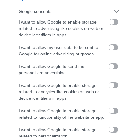
Google consents
I want to allow Google to enable storage
related to advertising like cookies on web or
device identifiers in apps.
I want to allow my user data to be sent to
Skiskyting
Google for online advertising purposes.
Her viser han hvem som er verdens
beste skiskytter
I want to allow Google to send me
personalized advertising.
BY
INGEBORG SCHEVE
15.03.2024
I want to allow Google to enable storage
Johannes Thingnes Bø var igjen i en egen liga. Feilfri og lynrask, og
related to analytics like cookies on web or
device identifiers in apps.
over minuttet raskere enn neste løper på sprinten under
verdenscupfinalen i Canada.
I want to allow Google to enable storage
related to functionality of the website or app.
I want to allow Google to enable storage
related to personalization.