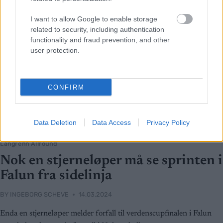
I want to allow Google to enable storage
related to security, including authentication
functionality and fraud prevention, and other
user protection.
CONFIRM
Data Deletion
Data Access
Privacy Policy
Langrenn Allround
Nok en stjerneløper må se sprinten i
Falun fra sidelinja
BY
INGEBORG SCHEVE
14.03.2024
Enda en stjerneløper melder forfall til verdenscupfinalen i Falun