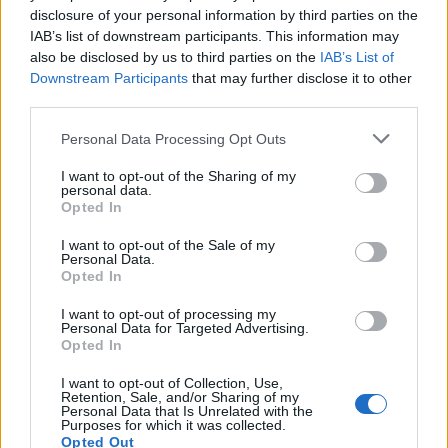
disclosure of your personal information by third parties on the
IAB’s list of downstream participants. This information may
Langrenn Allround
|
Ski Classics
also be disclosed by us to third parties on the
IAB’s List of
– Jeg er jo typ født i Mördarbacken,
Downstream Participants
that may further disclose it to other
third parties.
så dette burde gå bra
Please note that this website/app uses one or more Google
Personal Data Processing Opt Outs
BY
INGEBORG SCHEVE
16.03.2024
services and may gather and store information including but
not limited to your visit or usage behaviour. You may click to
I want to opt-out of the Sharing of my
For knapt tre uker siden gikk 17 år gamle Alvar Myhlback inn til
personal data.
grant or deny consent to Google and its third-party tags to
Opted In
tredjeplass i Vasaloppet. I helga går han verdenscup på Lugnet.
use your data for below specified purposes in below Google
consent section.
I want to opt-out of the Sale of my
Personal Data.
Opted In
I want to opt-out of processing my
Personal Data for Targeted Advertising.
Opted In
I want to opt-out of Collection, Use,
Retention, Sale, and/or Sharing of my
Personal Data that Is Unrelated with the
Purposes for which it was collected.
Opted Out