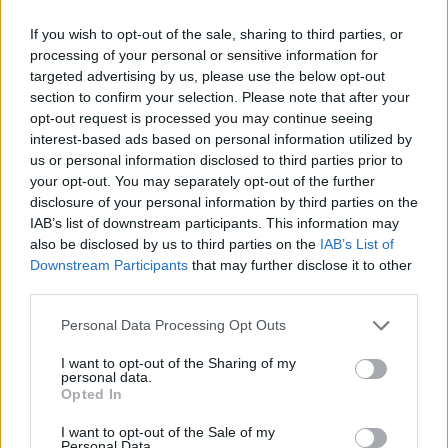
kilometeren jeg satser på. Vi får se, det er flere ting
If you wish to opt-out of the sale, sharing to third parties, or
som vil spille inn her, forklarer Anita til
processing of your personal or sensitive information for
Langrenn.com, som ikke vil brenne for mye krutt
targeted advertising by us, please use the below opt-out
til sprintkonkurransen.
section to confirm your selection. Please note that after your
opt-out request is processed you may continue seeing
interest-based ads based on personal information utilized by
PS: Stafett-trioen til Trysilgutten, Anita Moen,
us or personal information disclosed to third parties prior to
Heidi Andersen og Siv Bråten Lunde har bestemt
your opt-out. You may separately opt-out of the further
seg for å gå «Tjej-Vasan», Vasaloppets kvinnelig
disclosure of your personal information by third parties on the
variant på tremil, som går i Mora, i
IAB’s list of downstream participants. This information may
avslutningshelga under VM, skriver avisa
also be disclosed by us to third parties on the
IAB’s List of
Østlendingen.
Downstream Participants
that may further disclose it to other
third parties.
Please note that this website/app uses one or more Google
Personal Data Processing Opt Outs
services and may gather and store information including but
not limited to your visit or usage behaviour. You may click to
I want to opt-out of the Sharing of my
personal data.
grant or deny consent to Google and its third-party tags to
Opted In
use your data for below specified purposes in below Google
Meld deg på vårt nyhetsbrev
consent section.
I want to opt-out of the Sale of my
Personal Data.