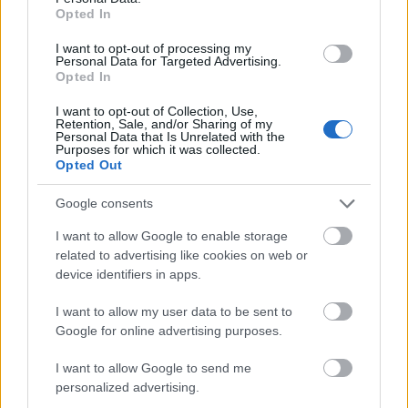
Opted In
Meld deg på
I want to opt-out of processing my
Personal Data for Targeted Advertising.
Opted In
I want to opt-out of Collection, Use,
Retention, Sale, and/or Sharing of my
Personal Data that Is Unrelated with the
Purposes for which it was collected.
MEST LEST
Opted Out
Google consents
I want to allow Google to enable storage
Medal
MED
Langr
Result
Progr
1
2
3
4
5
related to advertising like cookies on web or
jeover
ALJE
enn
ater
am
device identifiers in apps.
sikt
OVER
på TV
OL
OL
OL
SIKT:
–
Beijin
Curli
I want to allow my user data to be sent to
Beijin
OL
Progr
g
ng –
Google for online advertising purposes.
g
Pyeon
am og
2022
dag
2022.
gchan
sende
for
I want to allow Google to send me
..
g
tider
dag
personalized advertising.
2018