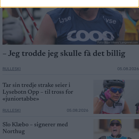
Foto: Roar Viken/ Langrenn.com
– Jeg trodde jeg skulle få det billig
RULLESKI
05.08.2026
Tar sin tredje strake seier i
Lysebotn Opp – til tross for
«juniortabbe»
RULLESKI
05.08.2026
Slo Klæbo – signerer med
Northug