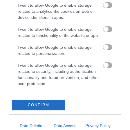
LANGRE
I want to allow Google to enable storage
NN
related to analytics like cookies on web or
ALLROU
device identifiers in apps.
ND
|
I want to allow Google to enable storage
RESULTA
related to functionality of the website or app.
TER
|
06.0
05.0
19.12
04.0
26.0
I want to allow Google to enable storage
SKISKYT
2.20
RESULTA
2.20
RESULTA
.201
RESULTA
1.20
RESULTA
1.20
related to personalization.
ING
22
TER
18
TER
8
TER
22
TER
22
I want to allow Google to enable storage
related to security, including authentication
FLERE ARTIKLER
functionality and fraud prevention, and other
user protection.
CONFIRM
Data Deletion
Data Access
Privacy Policy