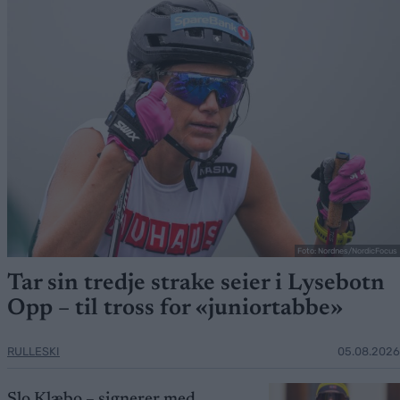
Foto: Nordnes/NordicFocus
Tar sin tredje strake seier i Lysebotn
Opp – til tross for «juniortabbe»
RULLESKI
05.08.2026
Slo Klæbo – signerer med