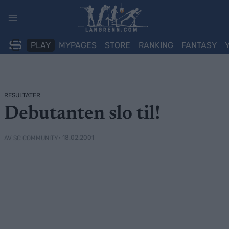
Skip
to
content
PLAY
MYPAGES
STORE
RANKING
FANTASY
RESULTATER
Debutanten slo til!
• 18.02.2001
AV SC COMMUNITY