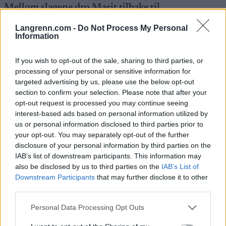
Mellom slagene dro Marit tilbake til
deltakerlandsbyen.
Langrenn.com -
Do Not Process My Personal
Information
– Vi spiste godt, drakk mye og fikk noen minutter
på massasje-benken. Det gjorde seg.
If you wish to opt-out of the sale, sharing to third parties, or
processing of your personal or sensitive information for
targeted advertising by us, please use the below opt-out
I dag var Marit VM´s beste 20-åring og debutant.
section to confirm your selection. Please note that after your
opt-out request is processed you may continue seeing
interest-based ads based on personal information utilized by
– Håpet var å klare en plass blant de 20-30 beste
us or personal information disclosed to third parties prior to
för start. At jeg skulle bli nummer 19 i denne
your opt-out. You may separately opt-out of the further
konkurranseformen, hadde jeg ikke trodd,
disclosure of your personal information by third parties on the
forteller hun.
IAB’s list of downstream participants. This information may
also be disclosed by us to third parties on the
IAB’s List of
Downstream Participants
that may further disclose it to other
Og:
third parties.
Please note that this website/app uses one or more Google
Personal Data Processing Opt Outs
– I morgen skal jeg slappe av, trene rolig og se på
services and may gather and store information including but
guttas 30 km. Så er jeg klar til tirsdagens tier!