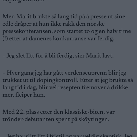
Men Marit brukte så lang tid på å presse ut sine
edle dråper at hun ikke rakk den norske
pressekonferansen, som startet to og en halv time
(!) etter at damenes konkurranse var ferdig.
– Jeg slet litt for å bli ferdig, sier Marit lavt.
– Hver gang jeg har gått verdenscuprenn blir jeg
trukket ut til dopingkontroll. Etter at jeg brukte så
lang tid i dag, blir vel resepten fremover å drikke
mer, fleiper hun.
Med 22. plass etter den klassiske-biten, var
trönder-debutanten spent på sköytingen.
– Jeg har slitt litt i fristil og var veldig skeptisk. Jeg