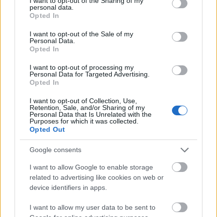
not limited to your visit or usage behaviour. You may click to
I want to opt-out of the Sharing of my
personal data.
grant or deny consent to Google and its third-party tags to
Opted In
use your data for below specified purposes in below Google
Det var mange som lot seg imponere av Marits
consent section.
debut.
I want to opt-out of the Sale of my
Personal Data.
En av dem var verdens beste damelöper, Bente
Opted In
Skari.
I want to opt-out of processing my
Personal Data for Targeted Advertising.
Opted In
– Det var utrolig morsomt. Det at hun törr å gå på
for fullt, og hun som aldri har värt med på dette
I want to opt-out of Collection, Use,
för. Ja, det er veldig sterkt og töft gjort.
Retention, Sale, and/or Sharing of my
Personal Data that Is Unrelated with the
Purposes for which it was collected.
Opted Out
Landslagstrener, Svein Tore Samdal, var også
imponert.
Google consents
I want to allow Google to enable storage
– Hun er försteårs-senior og blir nummer 19 i et
related to advertising like cookies on web or
VM. Det er en veldig stor prestasjon vi ble vitne til
device identifiers in apps.
i dag, sier Samdal fornöyd.
I want to allow my user data to be sent to