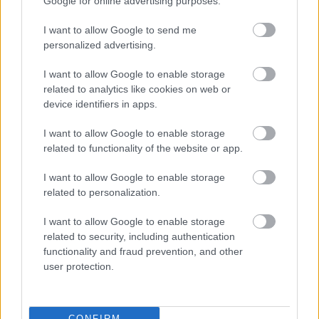
Google for online advertising purposes.
I want to allow Google to send me
personalized advertising.
I want to allow Google to enable storage
Meld deg på vårt nyhetsbrev
related to analytics like cookies on web or
device identifiers in apps.
I want to allow Google to enable storage
Meld deg på
related to functionality of the website or app.
I want to allow Google to enable storage
related to personalization.
MEST LEST
I want to allow Google to enable storage
related to security, including authentication
functionality and fraud prevention, and other
user protection.
Medal
MED
Langr
Result
Progr
1
2
3
4
5
jeover
ALJE
enn
ater
am
CONFIRM