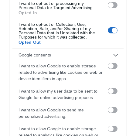
I want to opt-out of processing my
Personal Data for Targeted Advertising.
Opted In
MEST LEST
I want to opt-out of Collection, Use,
Retention, Sale, and/or Sharing of my
Personal Data that Is Unrelated with the
Purposes for which it was collected.
Opted Out
Medal
MED
Langr
Result
Progr
1
2
3
4
5
jeover
ALJE
enn
ater
am
Google consents
sikt
OVER
på TV
OL
OL
I want to allow Google to enable storage
OL
SIKT:
–
Beijin
Curli
related to advertising like cookies on web or
Beijin
OL
Progr
g
ng –
device identifiers in apps.
g
Pyeon
am og
2022
dag
2022.
gchan
sende
for
I want to allow my user data to be sent to
..
g
tider
dag
Google for online advertising purposes.
2018
LANGRE
I want to allow Google to send me
NN
personalized advertising.
ALLROU
ND
|
I want to allow Google to enable storage
RESULTA
related to analytics like cookies on web or