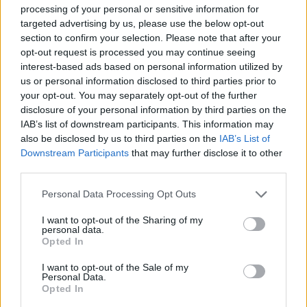
processing of your personal or sensitive information for
targeted advertising by us, please use the below opt-out
De har ligget i VM-byen i snart en uke og trent
section to confirm your selection. Please note that after your
opt-out request is processed you may continue seeing
jevnt godt hele tiden. I dag har de så og si tatt
interest-based ads based on personal information utilized by
treningsfri. I morgen blir det siste finpuss.
us or personal information disclosed to third parties prior to
your opt-out. You may separately opt-out of the further
– Vi får ta et par runder i løypa. Vi må nesten holde
disclosure of your personal information by third parties on the
IAB’s list of downstream participants. This information may
det hele igang!
also be disclosed by us to third parties on the
IAB’s List of
Downstream Participants
that may further disclose it to other
third parties.
Please note that this website/app uses one or more Google
Personal Data Processing Opt Outs
services and may gather and store information including but
Meld deg på vårt nyhetsbrev
not limited to your visit or usage behaviour. You may click to
I want to opt-out of the Sharing of my
personal data.
grant or deny consent to Google and its third-party tags to
Opted In
use your data for below specified purposes in below Google
Meld deg på
consent section.
I want to opt-out of the Sale of my
Personal Data.
Opted In