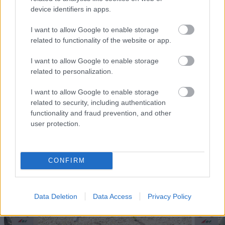
TER
device identifiers in apps.
|
06.0
05.0
19.12
04.0
26.0
SKISKYT
2.20
RESULTA
2.20
RESULTA
.201
RESULTA
1.20
RESULTA
1.20
I want to allow Google to enable storage
ING
22
TER
18
TER
8
TER
22
TER
22
related to functionality of the website or app.
I want to allow Google to enable storage
related to personalization.
FLERE ARTIKLER
I want to allow Google to enable storage
Medlemsartikler
related to security, including authentication
functionality and fraud prevention, and other
user protection.
CONFIRM
Data Deletion
Data Access
Privacy Policy