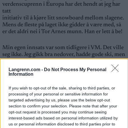
verdenscuprenn i Europa har det hendt at jeg har
tatt
initiativ til å kjøre litt snowboard mellom slagene.
Mens de fleste på laget ikke gidder å være med, så
er det aldri nei i Tor Arnes munn. Han er lett å be!
Min egen innsats var som tidligere i VM. Det ville
seg ikke. Jeg gikk bra nedover, hadde gode ski, men
manglet krutt i beina. Jeg trodde ikke jeg skulle
gå videre fra kvalikken, men greide det så vidt på
Langrenn.com -
Do Not Process My Personal
Information
bekostning av en ukjent polakk. Vi hadde samme
tid, men jeg gikk videre på flere FIS-poeng. Litt
If you wish to opt-out of the sale, sharing to third parties, or
urettferdig regel, men sansynligvis hadde han hatt
processing of your personal or sensitive information for
like lite å gjøre i kvartfinalen som jeg hadde.
targeted advertising by us, please use the below opt-out
section to confirm your selection. Please note that after your
I kvartfinalen trodde jeg aldri at jeg skulle gå
opt-out request is processed you may continue seeing
interest-based ads based on personal information utilized by
videre selv om jeg hadde en god spurt. Da jeg kom i
us or personal information disclosed to third parties prior to
mål var jeg ikke skuffet, bare lei meg for at jeg ikke