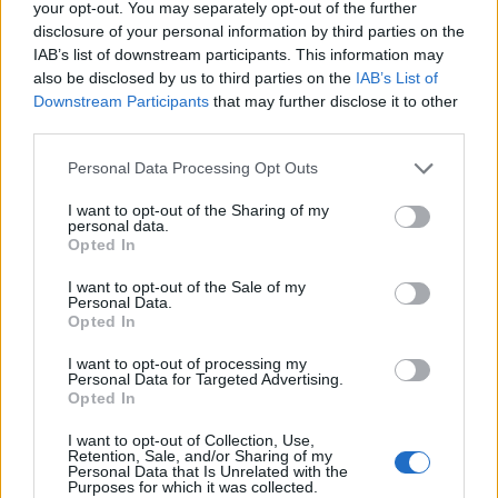
your opt-out. You may separately opt-out of the further
har vært på topp i dette mesterskapet.
disclosure of your personal information by third parties on the
IAB’s list of downstream participants. This information may
I dag er det stafett. Det står mellom meg og Kristen
also be disclosed by us to third parties on the
IAB’s List of
Downstream Participants
that may further disclose it to other
på tredjeetappen. Hvem som går avgjøres ikke før i
third parties.
dag. Jeg har fått behandling av fysioterapeuten i
kveld, og følelsen i beina er den samme som den
Please note that this website/app uses one or more Google
Personal Data Processing Opt Outs
har vært. Bare jeg tar valget om jeg går eller ikke.
services and may gather and store information including but
not limited to your visit or usage behaviour. You may click to
I want to opt-out of the Sharing of my
Jeg kjenner min egen kropp best. Og det gjelder å
personal data.
grant or deny consent to Google and its third-party tags to
være ærlig når man vurdere hva man kan prestere.
Opted In
use your data for below specified purposes in below Google
For meg er det viktigst at vi stiller med det beste
consent section.
I want to opt-out of the Sale of my
laget. Slik at Norge vinner gull. Jeg blir ikke med
Personal Data.
hvis jeg føler
Opted In
laget blir dårligere av at jeg går.
I want to opt-out of processing my
Personal Data for Targeted Advertising.
Opted In
Hilsen Thomas
I want to opt-out of Collection, Use,
Retention, Sale, and/or Sharing of my
Personal Data that Is Unrelated with the
Purposes for which it was collected.