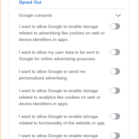
Opted Out
Meld deg på vårt nyhetsbrev
Google consents
I want to allow Google to enable storage
related to advertising like cookies on web or
Meld deg på
device identifiers in apps.
I want to allow my user data to be sent to
Google for online advertising purposes.
I want to allow Google to send me
MEST LEST
personalized advertising.
I want to allow Google to enable storage
related to analytics like cookies on web or
device identifiers in apps.
Medal
MED
Langr
Result
Progr
1
2
3
4
5
jeover
ALJE
enn
ater
am
I want to allow Google to enable storage
sikt
OVER
på TV
OL
OL
related to functionality of the website or app.
OL
SIKT:
–
Beijin
Curli
Beijin
OL
Progr
g
ng –
I want to allow Google to enable storage