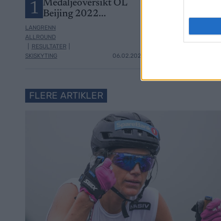
Medaljeoversikt OL
MEDALJEO
1
2
Beijing 2022...
OL Pyeongc
LANGRENN
ALLROUND
|
RESULTATER
|
SKISKYTING
06.02.2022
RESULTATER
FLERE ARTIKLER