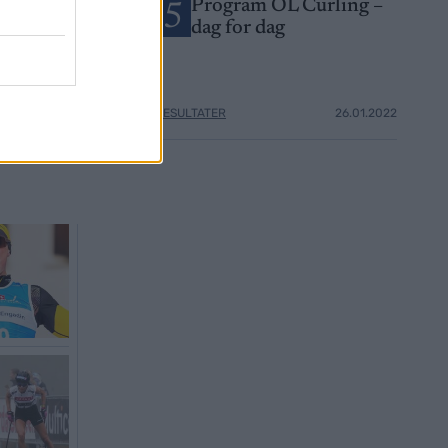
ater OL Beijing
Program OL Curling –
5
dag for dag
04.01.2022
RESULTATER
26.01.2022