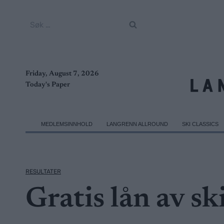
Skip
to
Søk
content
etter:
Friday, August 7, 2026
Today's Paper
MEDLEMSINNHOLD
LANGRENN ALLROUND
SKI CLASSICS
RESULTATER
Gratis lån av ski