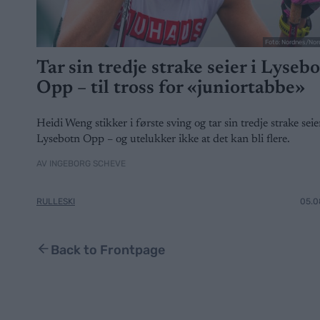
Foto: Nordnes/Nor
Tar sin tredje strake seier i Lyseb
Opp – til tross for «juniortabbe»
Heidi Weng stikker i første sving og tar sin tredje strake seier
Lysebotn Opp – og utelukker ikke at det kan bli flere.
AV INGEBORG SCHEVE
RULLESKI
05.0
Back to Frontpage