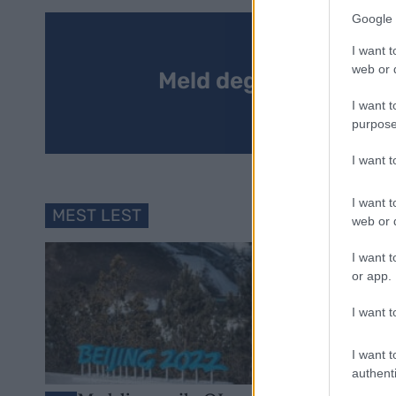
Google 
I want t
web or d
Meld deg på vårt nyh
I want t
purpose
I want 
I want t
MEST LEST
web or d
I want t
or app.
I want t
I want t
authenti