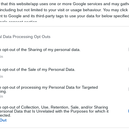
 that this website/app uses one or more Google services and may gath
6 4811 eller mail
elin@finor.no
including but not limited to your visit or usage behaviour. You may click 
 to Google and its third-party tags to use your data for below specifi
ogle consent section.
rakt tilbake til Finor, eventuelt til neste låntaker.
l Data Processing Opt Outs
etyr alder fra ca 4 til 8 år. 25 par sko gjør at alle b
nndeling, ta kontakt med Finor og Elin.
o opt-out of the Sharing of my personal data.
In
Crown-mønsteret.
o opt-out of the Sale of my Personal Data.
In
to opt-out of processing my Personal Data for Targeted
ing.
In
o opt-out of Collection, Use, Retention, Sale, and/or Sharing
ersonal Data that Is Unrelated with the Purposes for which it
lected.
Out