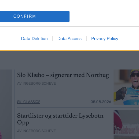
VERSIKT:
Langrenn på TV –
Result
3
4
hang 2018
Program og sendetider
2022
CONFIRM
05.02.2018
RESULTATER
19.12.2018
RESULTATER
Data Deletion
Data Access
Privacy Policy
Slo Klæbo – signerer med Northug
AV INGEBORG SCHEVE
SKI CLASSICS
05.08.2026
Startlister og starttider Lysebotn
Opp
AV INGEBORG SCHEVE