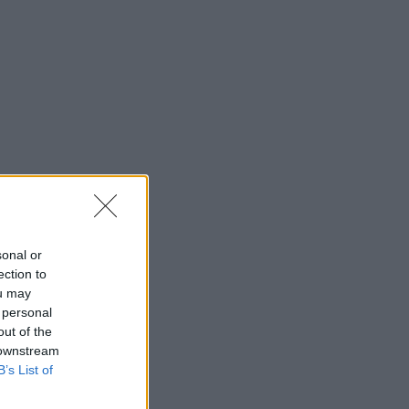
eski og
sonal or
ection to
ou may
 personal
out of the
 downstream
B’s List of