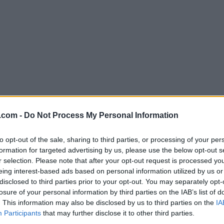
.com -
Do Not Process My Personal Information
o og staver til en skidag etc? Fischer Sprint barn
a Finor AS.
to opt-out of the sale, sharing to third parties, or processing of your per
formation for targeted advertising by us, please use the below opt-out s
r selection. Please note that after your opt-out request is processed y
eing interest-based ads based on personal information utilized by us or
disclosed to third parties prior to your opt-out. You may separately opt-
losure of your personal information by third parties on the IAB’s list of
. This information may also be disclosed by us to third parties on the
IA
tager. Utstyret er tilgjengelig fra og med 13. februar.
Participants
that may further disclose it to other third parties.