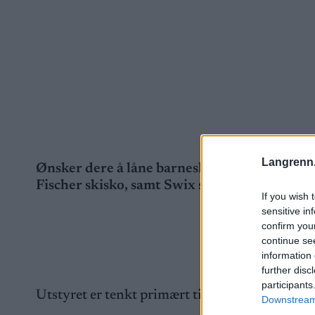
Langrenn
Ønsker dere å låne barneski med bindinger, sk
Fischer skisko, samt Swix staver kan lånes fr
If you wish 
sensitive in
confirm you
continue se
information 
further disc
participants
Utstyret er tenkt primært til bruk en dag pr lån
Downstream 