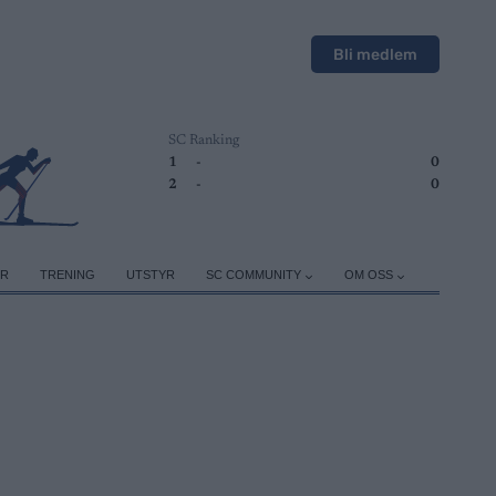
Bli medlem
SC Ranking
1
-
0
2
-
0
ER
TRENING
UTSTYR
SC COMMUNITY
OM OSS