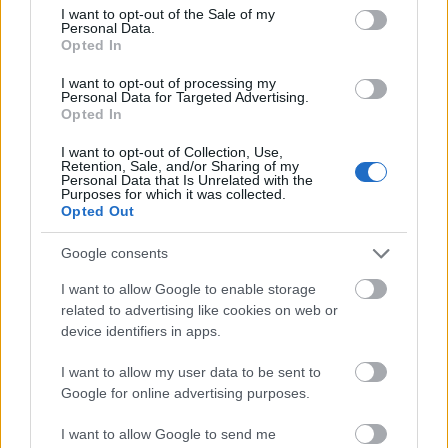
consent section.
Meld deg på vårt nyhetsbrev
I want to opt-out of the Sale of my
Personal Data.
Opted In
Meld deg på
I want to opt-out of processing my
Personal Data for Targeted Advertising.
Opted In
I want to opt-out of Collection, Use,
Retention, Sale, and/or Sharing of my
Personal Data that Is Unrelated with the
Purposes for which it was collected.
MEST LEST
Opted Out
Google consents
I want to allow Google to enable storage
Medal
MED
Langr
Result
Progr
1
2
3
4
5
related to advertising like cookies on web or
jeover
ALJE
enn
ater
am
device identifiers in apps.
sikt
OVER
på TV
OL
OL
OL
SIKT:
–
Beijin
Curli
I want to allow my user data to be sent to
Beijin
OL
Progr
g
ng –
Google for online advertising purposes.
g
Pyeon
am og
2022
dag
I want to allow Google to send me
2022.
gchan
sende
for