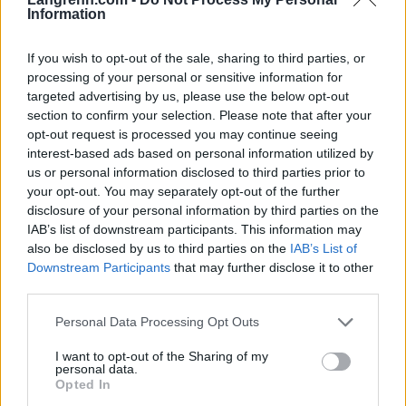
Information
Mikkelplass.
If you wish to opt-out of the sale, sharing to third parties, or
Mika Myllyla stod over dagens løp på grunn av sår
processing of your personal or sensitive information for
hals.
targeted advertising by us, please use the below opt-out
section to confirm your selection. Please note that after your
opt-out request is processed you may continue seeing
Andre norske resultater:
interest-based ads based on personal information utilized by
6. Frode Estil
us or personal information disclosed to third parties prior to
7. Odd-Bjørn Hjelmeset
your opt-out. You may separately opt-out of the further
13. Anders Aukland
disclosure of your personal information by third parties on the
IAB’s list of downstream participants. This information may
17. Erling Jevne
also be disclosed by us to third parties on the
IAB’s List of
26. Espen Bjervig
Downstream Participants
that may further disclose it to other
27. Krister Sørgård
third parties.
34. Jens Arne Svartedal
Please note that this website/app uses one or more Google
Personal Data Processing Opt Outs
services and may gather and store information including but
not limited to your visit or usage behaviour. You may click to
I want to opt-out of the Sharing of my
personal data.
grant or deny consent to Google and its third-party tags to
Opted In
use your data for below specified purposes in below Google