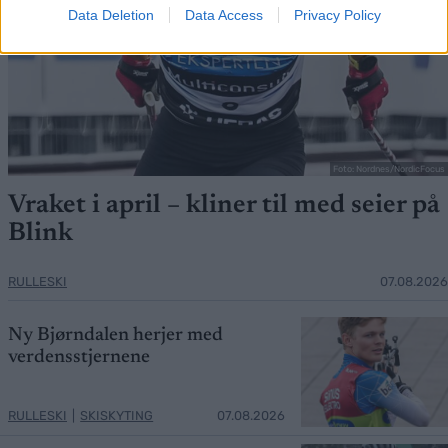
Data Deletion
Data Access
Privacy Policy
Foto: Nordnes/NordicFocus
Vraket i april – kliner til med seier på
Blink
RULLESKI
07.08.2026
Ny Bjørndalen herjer med
verdensstjernene
RULLESKI
|
SKISKYTING
07.08.2026