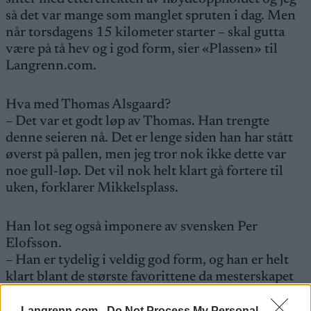
så det var mange som manglet spruten i dag. Men
når torsdagens 15 kilometer starter – skal gutta
være på tå hev og i god form, sier «Plassen» til
Langrenn.com.
Hva med Thomas Alsgaard?
– Det var et godt løp av Thomas. Han trengte
denne seieren nå. Det er lenge siden han har stått
øverst på pallen, men jeg tror nok ikke dette var
noe gull-løp. Det vil nok helt klart gå fortere til
uken, forklarer Mikkelsplass.
Han lot seg også imponere av svensken Per
Elofsson.
– Han er tydelig i veldig god form, og han er helt
klart blant de største favorittene da mesterskapet
starter. De skal gå fort de som skal slå svensken.
Han var veldig ledig og lett i motbakkene, skryter
Langrenn.com -
Do Not Process My Personal