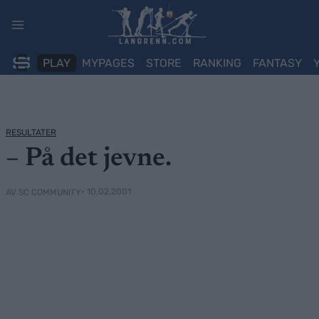
Skip
to
content
PLAY
MYPAGES
STORE
RANKING
FANTASY
RESULTATER
– På det jevne.
• 10.02.2001
AV SC COMMUNITY