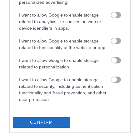
personalized advertising.
..
g
tider
dag
2018
LANGRE
I want to allow Google to enable storage
NN
related to analytics like cookies on web or
ALLROU
device identifiers in apps.
ND
|
I want to allow Google to enable storage
RESULTA
related to functionality of the website or app.
TER
|
06.0
05.0
19.12
04.0
26.0
I want to allow Google to enable storage
SKISKYT
2.20
RESULTA
2.20
RESULTA
.201
RESULTA
1.20
RESULTA
1.20
related to personalization.
ING
22
TER
18
TER
8
TER
22
TER
22
I want to allow Google to enable storage
related to security, including authentication
FLERE ARTIKLER
functionality and fraud prevention, and other
user protection.
CONFIRM