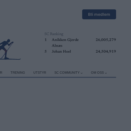
Bli medlem
SC Ranking
1
Anikken Gjerde
26,005,279
Alnæs
5
Johan Hoel
24,504,919
ER
TRENING
UTSTYR
SC COMMUNITY
OM OSS