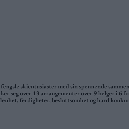
l å fengsle skientusiaster med sin spennende samme
r seg over 13 arrangementer over 9 helger i 6 for
denhet, ferdigheter, besluttsomhet og hard konku