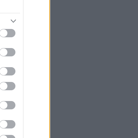
ilbake på
fordrende
Det 55 km
sted
r-
k milepæl
rangement.
kjente