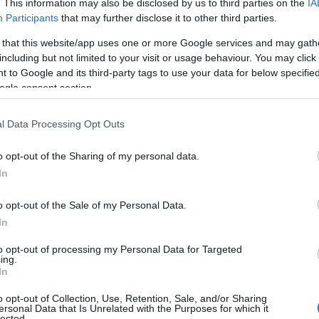
. This information may also be disclosed by us to third parties on the
IA
Participants
that may further disclose it to other third parties.
 that this website/app uses one or more Google services and may gath
including but not limited to your visit or usage behaviour. You may click 
 to Google and its third-party tags to use your data for below specifi
ogle consent section.
l Data Processing Opt Outs
o opt-out of the Sharing of my personal data.
In
o opt-out of the Sale of my Personal Data.
In
to opt-out of processing my Personal Data for Targeted
ing.
In
o opt-out of Collection, Use, Retention, Sale, and/or Sharing
ersonal Data that Is Unrelated with the Purposes for which it
 omgivelsene i Bad Gastein i Østerrike, og byr på en
lected.