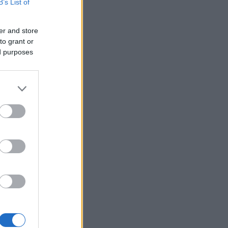
B’s List of
er and store
to grant or
ed purposes