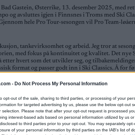
Bad Gastein, Østerrike, 13. desember 2025, med ret
po og avsluttes igjen i Finnsnes i Troms med Ski Cla
Gjennom hele Pro Tour-sesongen vil Pro Team-løåer
skusjon, tankevirksomhet og arbeid. Jeg tror at seson
torien, med fokus på kontinuitet og kvalitet. Det nye 
 etter hvert som det utvikler seg, og tilbakemeldinge
ssisk format og passer godt inn i Ski Classics. Å for f
emper om grønt startnummer får litt ekstra fokus, fø
lassics-direktør Oskar Svärd.
.com -
Do Not Process My Personal Information
to opt-out of the sale, sharing to third parties, or processing of your per
formation for targeted advertising by us, please use the below opt-out s
r selection. Please note that after your opt-out request is processed y
eing interest-based ads based on personal information utilized by us or
disclosed to third parties prior to your opt-out. You may separately opt-
losure of your personal information by third parties on the IAB’s list of